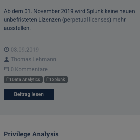
Ab dem 01. November 2019 wird Splunk keine neuen
unbefristeten Lizenzen (perpetual licenses) mehr
ausstellen.
Veröffentlicht
03.09.2019
Autor
Thomas Lehmann
Beginne eine Unterhaltung
0 Kommentare
Kategorien
Data Analytics
Splunk
Beitrag lesen
Privilege Analysis