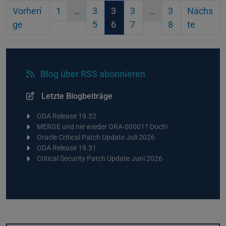
Vorheri
1
…
3
3
3
…
3
Nächs
ge
5
6
7
8
te
Blog über RSS abonnieren
Letzte Blogbeiträge
ODA Release 19.32
MERGE und nie wieder ORA-00001? Doch!
Oracle Critical Patch Update Juli 2026
ODA Release 19.31
Critical Security Patch Update Juni 2026