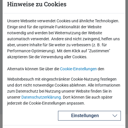
Hinweise zu Cookies
Immer auf dem Laufenden
Unsere Webseite verwendet Cookies und ähnliche Technologien.
Einige sind für die optimale Funktionalität der Website
Bleiben Sie am Ball und abonnieren Sie unseren Blog!
notwendig und werden bei Weiternutzung der Website
Gern können Sie unsere Experten via RSS Feed oder
automatisch verwendet. Andere sind nicht zwingend, helfen uns
über den Twitter-Account folgen.
aber, unsere Inhalte für Sie weiter zu verbessern (z. B. für
Performance-Optimierung). Mit dem Klick auf "Zustimmen"
akzeptieren Sie die Verwendung aller Cookies.
Veröffentlicht
08.08.2019
Alternativ können Sie über die
Cookie-Einstellungen
den
Autor
Robotron Technology Channel
Websitebesuch mit eingeschränkter Cookie-Nutzung festlegen
Beginne eine Unterhaltung
0 Kommentare
und dort nicht notwendige Cookies ablehnen. Alle Informationen
zum Datenschutz bei Nutzung unserer Website finden Sie in
Beitrag lesen
unserer
Datenschutzerklärung
. Dort können Sie auch später
jederzeit die Cookie-Einstellungen anpassen.
Einstellungen