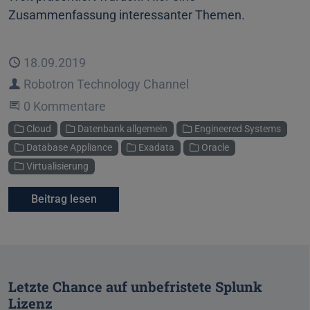
Zusammenfassung interessanter Themen.
Veröffentlicht
18.09.2019
Autor
Robotron Technology Channel
Beginne eine Unterhaltung
0 Kommentare
Kategorien
Cloud
Datenbank allgemein
Engineered Systems
Database Appliance
Exadata
Oracle
Virtualisierung
Beitrag lesen
Letzte Chance auf unbefristete Splunk
Lizenz