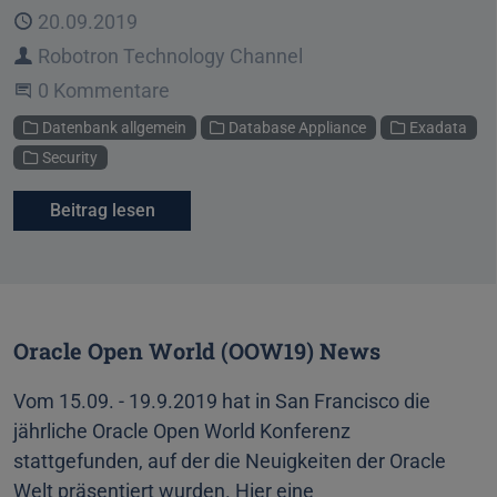
Veröffentlicht
20.09.2019
Autor
Robotron Technology Channel
Beginne eine Unterhaltung
0 Kommentare
Kategorien
Datenbank allgemein
Database Appliance
Exadata
Security
Beitrag lesen
Oracle Open World (OOW19) News
Vom 15.09. - 19.9.2019 hat in San Francisco die
jährliche Oracle Open World Konferenz
stattgefunden, auf der die Neuigkeiten der Oracle
Welt präsentiert wurden. Hier eine