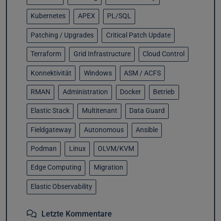
Kubernetes
APEX
PL/SQL
Patching / Upgrades
Critical Patch Update
Terraform
Grid Infrastructure
Cloud Control
Konnektivität
Windows
ASM / ACFS
RMAN
Administration
Docker
Betrieb
Elastic Stack
Multitenant
Data Guard
Fieldgateway
Autonomous
Ansible
Podman
Linux
OLVM/KVM
Edge Computing
Migration
Elastic Observability
Letzte Kommentare