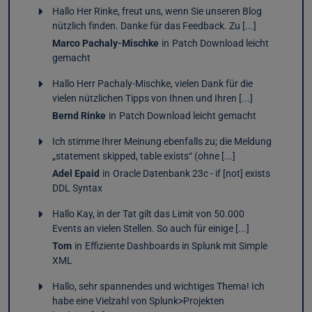
Hallo Her Rinke, freut uns, wenn Sie unseren Blog
nützlich finden. Danke für das Feedback. Zu [...]
Marco Pachaly-Mischke
in
Patch Download leicht
gemacht
Hallo Herr Pachaly-Mischke, vielen Dank für die
vielen nützlichen Tipps von Ihnen und Ihren [...]
Bernd Rinke
in
Patch Download leicht gemacht
Ich stimme Ihrer Meinung ebenfalls zu; die Meldung
„statement skipped, table exists“ (ohne [...]
Adel Epaid
in
Oracle Datenbank 23c - if [not] exists
DDL Syntax
Hallo Kay, in der Tat gilt das Limit von 50.000
Events an vielen Stellen. So auch für einige [...]
Tom
in
Effiziente Dashboards in Splunk mit Simple
XML
Hallo, sehr spannendes und wichtiges Thema! Ich
habe eine Vielzahl von Splunk>Projekten