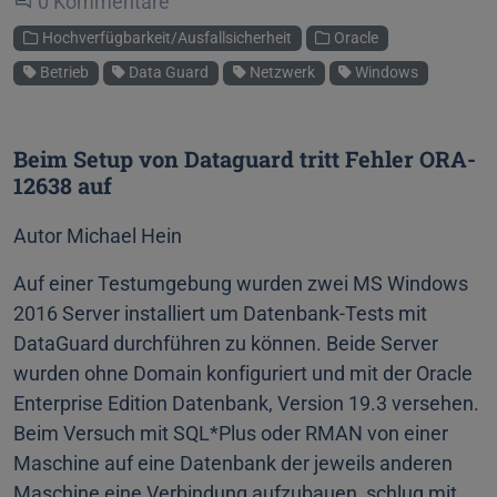
Beginne eine Unterhaltung
0 Kommentare
Kategorien
Hochverfügbarkeit/Ausfallsicherheit
Oracle
Schlagworte
Betrieb
Data Guard
Netzwerk
Windows
Beim Setup von Dataguard tritt Fehler ORA-
12638 auf
Autor Michael Hein
Auf einer Testumgebung wurden zwei MS Windows
2016 Server installiert um Datenbank-Tests mit
DataGuard durchführen zu können. Beide Server
wurden ohne Domain konfiguriert und mit der Oracle
Enterprise Edition Datenbank, Version 19.3 versehen.
Beim Versuch mit SQL*Plus oder RMAN von einer
Maschine auf eine Datenbank der jeweils anderen
Maschine eine Verbindung aufzubauen, schlug mit