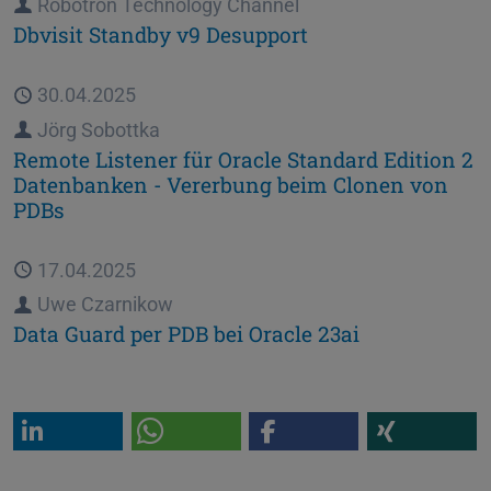
Autor
Robotron Technology Channel
Dbvisit Standby v9 Desupport
Veröffentlicht
30.04.2025
Autor
Jörg Sobottka
Remote Listener für Oracle Standard Edition 2
Datenbanken - Vererbung beim Clonen von
PDBs
Veröffentlicht
17.04.2025
Autor
Uwe Czarnikow
Data Guard per PDB bei Oracle 23ai