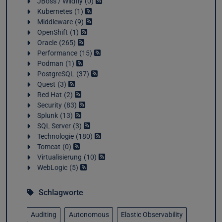
JBoss / Wildfly
0
Kubernetes
1
Middleware
9
OpenShift
1
Oracle
265
Performance
15
Podman
1
PostgreSQL
37
Quest
3
Red Hat
2
Security
83
Splunk
13
SQL Server
3
Technologie
180
Tomcat
0
Virtualisierung
10
WebLogic
5
Schlagworte
Auditing
Autonomous
Elastic Observability