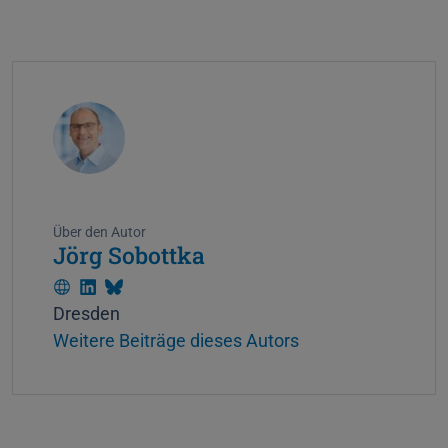
Über den Autor
Jörg Sobottka
W
L
B
Dresden
e
i
l
Weitere Beiträge dieses Autors
b
n
u
s
k
e
i
e
s
t
d
k