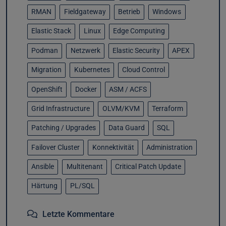
RMAN
Fieldgateway
Betrieb
Windows
Elastic Stack
Linux
Edge Computing
Podman
Netzwerk
Elastic Security
APEX
Migration
Kubernetes
Cloud Control
OpenShift
Docker
ASM / ACFS
Grid Infrastructure
OLVM/KVM
Terraform
Patching / Upgrades
Data Guard
SQL
Failover Cluster
Konnektivität
Administration
Ansible
Multitenant
Critical Patch Update
Härtung
PL/SQL
Letzte Kommentare