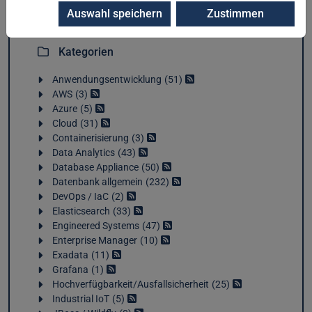
Auswahl speichern
Zustimmen
Kategorien
Anwendungsentwicklung
51
AWS
3
Azure
5
Cloud
31
Containerisierung
3
Data Analytics
43
Database Appliance
50
Datenbank allgemein
232
DevOps / IaC
2
Elasticsearch
33
Engineered Systems
47
Enterprise Manager
10
Exadata
11
Grafana
1
Hochverfügbarkeit/Ausfallsicherheit
25
Industrial IoT
5