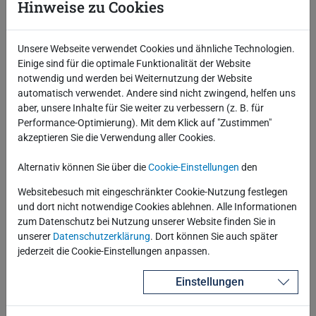
Hinweise zu Cookies
* Diese Felder sind erforderlich
Unsere Webseite verwendet Cookies und ähnliche Technologien.
Einige sind für die optimale Funktionalität der Website
Absenden
notwendig und werden bei Weiternutzung der Website
automatisch verwendet. Andere sind nicht zwingend, helfen uns
aber, unsere Inhalte für Sie weiter zu verbessern (z. B. für
Blog über RSS abonnieren
Performance-Optimierung). Mit dem Klick auf "Zustimmen"
akzeptieren Sie die Verwendung aller Cookies.
Letzte Blogbeiträge
Alternativ können Sie über die
Cookie-Einstellungen
den
MERGE und nie wieder ORA-00001? Doch!
Websitebesuch mit eingeschränkter Cookie-Nutzung festlegen
Oracle Critical Patch Update Juli 2026
und dort nicht notwendige Cookies ablehnen. Alle Informationen
ODA Release 19.31
zum Datenschutz bei Nutzung unserer Website finden Sie in
Critical Security Patch Update Juni 2026
unserer
Datenschutzerklärung
. Dort können Sie auch später
Sicher und einfach joinen mit JOIN TO ONE
jederzeit die Cookie-Einstellungen anpassen.
Einstellungen