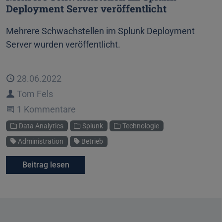
Deployment Server veröffentlicht
Mehrere Schwachstellen im Splunk Deployment
Server wurden veröffentlicht.
Veröffentlicht
28.06.2022
Autor
Tom Fels
An der Unterhaltung teilnehmen
1 Kommentare
Kategorien
Data Analytics
Splunk
Technologie
Schlagworte
Administration
Betrieb
Beitrag lesen