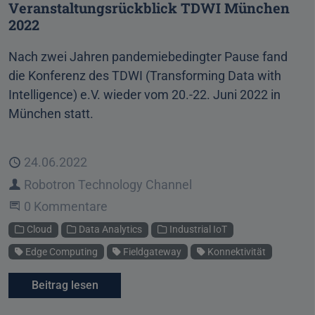
Veranstaltungsrückblick TDWI München
2022
Nach zwei Jahren pandemiebedingter Pause fand
die Konferenz des TDWI (Transforming Data with
Intelligence) e.V. wieder vom 20.-22. Juni 2022 in
München statt.
Veröffentlicht
24.06.2022
Autor
Robotron Technology Channel
Beginne eine Unterhaltung
0 Kommentare
Kategorien
Cloud
Data Analytics
Industrial IoT
Schlagworte
Edge Computing
Fieldgateway
Konnektivität
Beitrag lesen