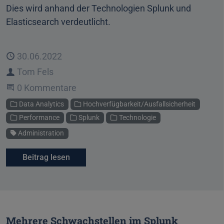
Dies wird anhand der Technologien Splunk und
Elasticsearch verdeutlicht.
Veröffentlicht
30.06.2022
Autor
Tom Fels
Beginne eine Unterhaltung
0 Kommentare
Kategorien
Data Analytics
Hochverfügbarkeit/Ausfallsicherheit
Performance
Splunk
Technologie
Schlagwort
Administration
Beitrag lesen
Mehrere Schwachstellen im Splunk