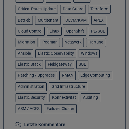
Critical Patch Update
Data Guard
Terraform
Betrieb
Multitenant
OLVM/KVM
APEX
Cloud Control
Linux
OpenShift
PL/SQL
Migration
Podman
Netzwerk
Härtung
Ansible
Elastic Observability
Windows
Elastic Stack
Fieldgateway
SQL
Patching / Upgrades
RMAN
Edge Computing
Administration
Grid Infrastructure
Elastic Security
Konnektivität
Auditing
ASM / ACFS
Failover Cluster
Letzte Kommentare