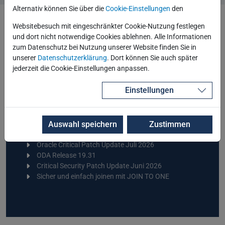
Alternativ können Sie über die
Cookie-Einstellungen
den
Websitebesuch mit eingeschränkter Cookie-Nutzung festlegen
und dort nicht notwendige Cookies ablehnen. Alle Informationen
zurück zur Archivübersicht
zum Datenschutz bei Nutzung unserer Website finden Sie in
unserer
Datenschutzerklärung
. Dort können Sie auch später
jederzeit die Cookie-Einstellungen anpassen.
Einstellungen
Blog über RSS abonnieren
Letzte Blogbeiträge
Auswahl speichern
Zustimmen
MERGE und nie wieder ORA-00001? Doch!
Oracle Critical Patch Update Juli 2026
ODA Release 19.31
Critical Security Patch Update Juni 2026
Sicher und einfach joinen mit JOIN TO ONE