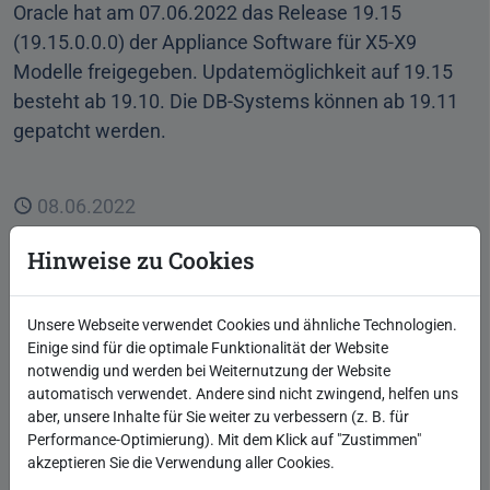
Oracle hat am 07.06.2022 das Release 19.15
(19.15.0.0.0) der Appliance Software für X5-X9
Modelle freigegeben. Updatemöglichkeit auf 19.15
besteht ab 19.10. Die DB-Systems können ab 19.11
gepatcht werden.
Veröffentlicht
08.06.2022
Autor
Robotron Technology Channel
Hinweise zu Cookies
Beginne eine Unterhaltung
0 Kommentare
Kategorien
Engineered Systems
Database Appliance
Oracle
Unsere Webseite verwendet Cookies und ähnliche Technologien.
Technologie
Einige sind für die optimale Funktionalität der Website
Schlagwort
notwendig und werden bei Weiternutzung der Website
Patching / Upgrades
automatisch verwendet. Andere sind nicht zwingend, helfen uns
aber, unsere Inhalte für Sie weiter zu verbessern (z. B. für
Beitrag lesen
Performance-Optimierung). Mit dem Klick auf "Zustimmen"
akzeptieren Sie die Verwendung aller Cookies.