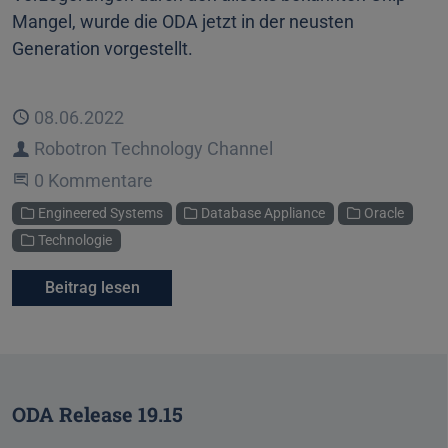
Mangel, wurde die ODA jetzt in der neusten
Generation vorgestellt.
Veröffentlicht
08.06.2022
Autor
Robotron Technology Channel
Beginne eine Unterhaltung
0 Kommentare
Kategorien
Engineered Systems
Database Appliance
Oracle
Technologie
Beitrag lesen
ODA Release 19.15