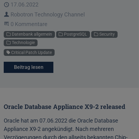
Veröffentlicht
17.06.2022
Autor
Robotron Technology Channel
Beginne eine Unterhaltung
0 Kommentare
Kategorien
Datenbank allgemein
PostgreSQL
Security
Technologie
Schlagwort
Critical Patch Update
Beitrag lesen
Oracle Database Appliance X9-2 released
Oracle hat am 07.06.2022 die Oracle Database
Appliance X9-2 angekündigt. Nach mehreren
Verzögerungen durch den allseits bekannten Chip-