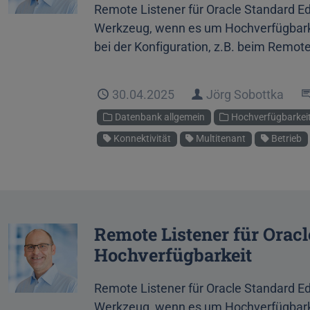
Remote Listener für Oracle Standard Ed
Werkzeug, wenn es um Hochverfügbarkei
bei der Konfiguration, z.B. beim Remot
Veröffentlicht
30.04.2025
Autor
Jörg Sobottka
Kategorien
Datenbank allgemein
Hochverfügbarkeit
Schlagworte
Konnektivität
Multitenant
Betrieb
Remote Listener für Oracl
Hochverfügbarkeit
Remote Listener für Oracle Standard Ed
Werkzeug, wenn es um Hochverfügbarke