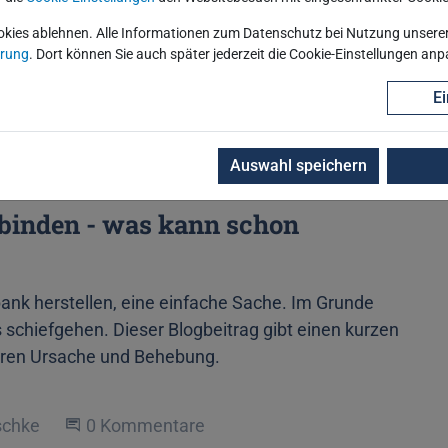
lgemein
Oracle
Performance
okies ablehnen. Alle Informationen zum Datenschutz bei Nutzung unserer 
ärung
. Dort können Sie auch später jederzeit die Cookie-Einstellungen an
ät
SQL
Beitrag lesen
Ei
Auswahl speichern
rbinden - was kann schon
ank herstellen, eine einfache Sache. Im Grunde
schiefgehen. Dieser Blogbeitrag gibt einen kurzen
deren Ursache und Behebung.
schke
Beginne eine Unterhaltung
0 Kommentare