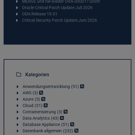
MERGE und nie wieder ORA-00001? Doch!
Oracle Critical Patch Update Juli 2026
ODA Release 19.31
Critical Security Patch Update Juni 2026
Kategorien
Anwendungsentwicklung
51
AWS
3
Azure
5
Cloud
31
Containerisierung
3
Data Analytics
43
Database Appliance
51
Datenbank allgemein
232