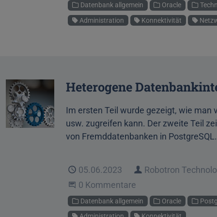
Kategorien
Datenbank allgemein
Oracle
Techn
Schlagworte
Administration
Konnektivität
Netzw
Heterogene Datenbankinte
Im ersten Teil wurde gezeigt, wie ma
usw. zugreifen kann. Der zweite Teil z
von Fremddatenbanken in PostgreSQL.
Veröffentlicht
05.06.2023
Autor
Robotron Technol
Beginne eine Unterhaltung
0 Kommentare
Kategorien
Datenbank allgemein
Oracle
Post
Schlagworte
Administration
Konnektivität