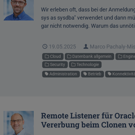
Wir erleben oft, dass bei der Anmeldun
sys as sysdba" verwendet und dann mü
gar nicht notwendig. Warum das unnötig 
Veröffentlicht
19.05.2025
Autor
Marco Pachaly-Mi
Kategorien
Cloud
Datenbank allgemein
Engin
Security
Technologie
Schlagworte
Administration
Betrieb
Konnektivit
Remote Listener für Oracl
Vererbung beim Clonen 