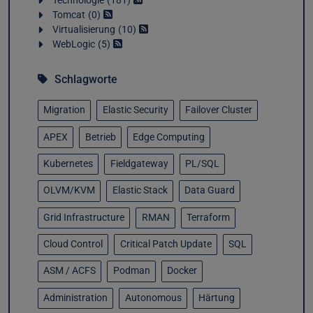
Technologie
181
Tomcat
0
Virtualisierung
10
WebLogic
5
Schlagworte
Migration
Elastic Security
Failover Cluster
APEX
Betrieb
Edge Computing
Kubernetes
Fieldgateway
PL/SQL
OLVM/KVM
Elastic Stack
Data Guard
Grid Infrastructure
RMAN
Terraform
Cloud Control
Critical Patch Update
SQL
ASM / ACFS
Podman
Docker
Administration
Autonomous
Härtung