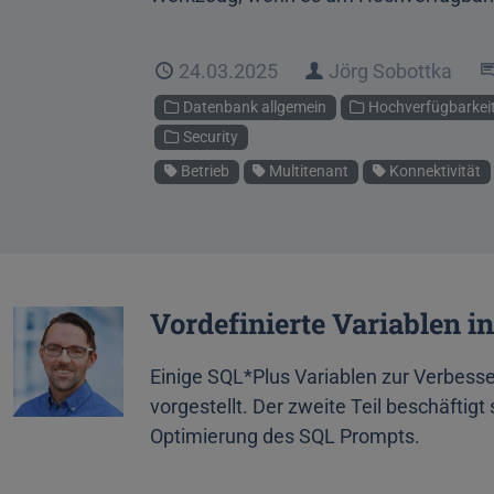
Veröffentlicht
24.03.2025
Autor
Jörg Sobottka
Kategorien
Datenbank allgemein
Hochverfügbarkeit
Security
Schlagworte
Betrieb
Multitenant
Konnektivität
Vordefinierte Variablen i
Einige SQL*Plus Variablen zur Verbes
vorgestellt. Der zweite Teil beschäftigt
Optimierung des SQL Prompts.