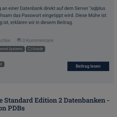
g an einer Datenbank direkt auf dem Server "sqlplus
hsam das Passwort eingetippt wird. Diese Mühe ist
ist, erklären wir in diesem Beitrag.
schke
Beginne eine Unterhaltung
0 Kommentare
eered Systems
Oracle
ät
Beitrag lesen
e Standard Edition 2 Datenbanken -
von PDBs