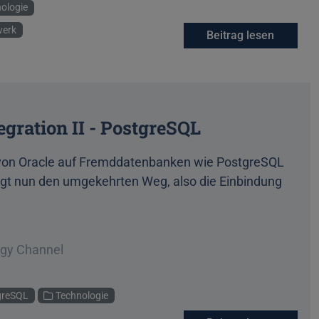
ologie
erk
Beitrag lesen
gration II - PostgreSQL
n von Oracle auf Fremddatenbanken wie PostgreSQL
eigt nun den umgekehrten Weg, also die Einbindung
ogy Channel
greSQL
Technologie