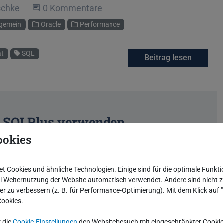
schke
Beginne eine Unterhaltung
0 Kommentare
lgemein
Oracle
Performance
ät
SQL
Beitrag lesen
in SQLPlus verwenden
ookies
ariablen, die man zur Verbesserung der Handhabung
ispiel verwenden um den Prompt anzupassen. Es gibt
 Cookies und ähnliche Technologien. Einige sind für die optimale Funkti
rmitteln um dann den Ausführungsplan ermitteln zu
 Weiternutzung der Website automatisch verwendet. Andere sind nicht z
iter zu verbessern (z. B. für Performance-Optimierung). Mit dem Klick auf
Cookies.
schke
Beginne eine Unterhaltung
0 Kommentare
r die
Cookie-Einstellungen
den Websitebesuch mit eingeschränkter Cookie