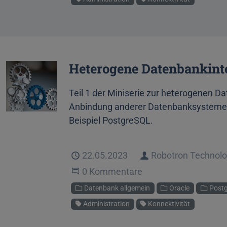
Heterogene Datenbankinteg
Teil 1 der Miniserie zur heterogenen Da
Anbindung anderer Datenbanksysteme a
Beispiel PostgreSQL.
Veröffentlicht
22.05.2023
Autor
Robotron Technol
Beginne eine Unterhaltung
0 Kommentare
Kategorien
Datenbank allgemein
Oracle
Post
Schlagworte
Administration
Konnektivität