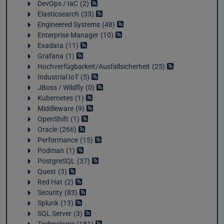
DevOps / IaC
2
Elasticsearch
33
Engineered Systems
48
Enterprise Manager
10
Exadata
11
Grafana
1
Hochverfügbarkeit/Ausfallsicherheit
25
Industrial IoT
5
JBoss / Wildfly
0
Kubernetes
1
Middleware
9
OpenShift
1
Oracle
266
Performance
15
Podman
1
PostgreSQL
37
Quest
3
Red Hat
2
Security
83
Splunk
13
SQL Server
3