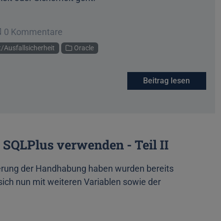
Beginne eine Unterhaltung
0 Kommentare
/Ausfallsicherheit
Oracle
Beitrag lesen
n SQLPlus verwenden - Teil II
serung der Handhabung haben wurden bereits
 sich nun mit weiteren Variablen sowie der