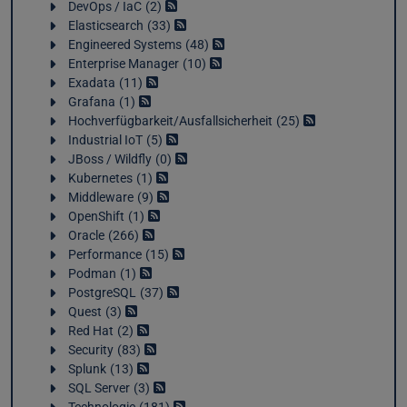
DevOps / IaC
2
Elasticsearch
33
Engineered Systems
48
Enterprise Manager
10
Exadata
11
Grafana
1
Hochverfügbarkeit/Ausfallsicherheit
25
Industrial IoT
5
JBoss / Wildfly
0
Kubernetes
1
Middleware
9
OpenShift
1
Oracle
266
Performance
15
Podman
1
PostgreSQL
37
Quest
3
Red Hat
2
Security
83
Splunk
13
SQL Server
3