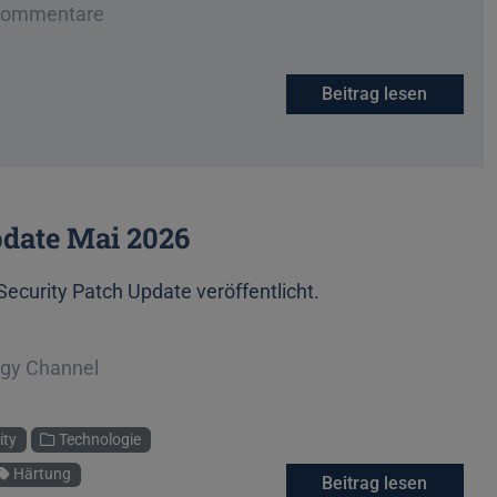
ginne eine Unterhaltung
Kommentare
Beitrag lesen
pdate Mai 2026
Security Patch Update veröffentlicht.
ogy Channel
ity
Technologie
Härtung
Beitrag lesen