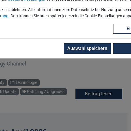
okies ablehnen. Alle Informationen zum Datenschutz bei Nutzung unserer 
ärung
. Dort können Sie auch später jederzeit die Cookie-Einstellungen an
 Patches
Ei
h Update für das aktuelle Quartal veröffentlicht.
g der Patches für die Datenbank.
Auswahl speichern
ogy Channel
ity
Technologie
ch Update
Patching / Upgrades
Beitrag lesen