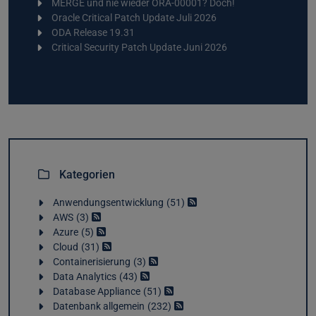
MERGE und nie wieder ORA-00001? Doch!
Oracle Critical Patch Update Juli 2026
ODA Release 19.31
Critical Security Patch Update Juni 2026
Kategorien
Anwendungsentwicklung
51
AWS
3
Azure
5
Cloud
31
Containerisierung
3
Data Analytics
43
Database Appliance
51
Datenbank allgemein
232