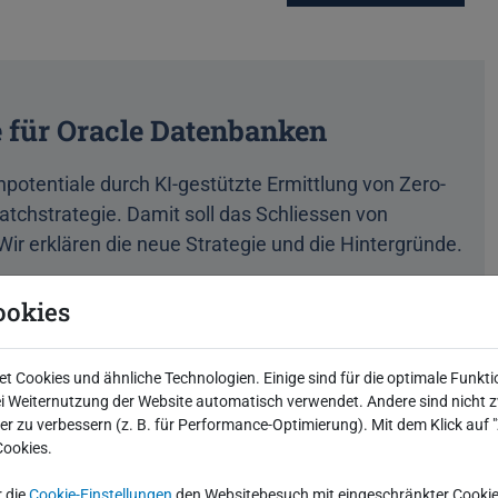
e für Oracle Datenbanken
npotentiale durch KI-gestützte Ermittlung von Zero-
atchstrategie. Damit soll das Schliessen von
ir erklären die neue Strategie und die Hintergründe.
ookies
ogy Channel
 Cookies und ähnliche Technologien. Einige sind für die optimale Funkti
ity
Technologie
 Weiternutzung der Website automatisch verwendet. Andere sind nicht z
iter zu verbessern (z. B. für Performance-Optimierung). Mit dem Klick auf
ch Update
Härtung
Beitrag lesen
Cookies.
r die
Cookie-Einstellungen
den Websitebesuch mit eingeschränkter Cookie