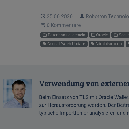
Veröffentlicht
25.06.2026
Autor
Robotron Technol
Beginne eine Unterhaltung
0 Kommentare
Kategorien
Datenbank allgemein
Oracle
Secur
Schlagworte
Critical Patch Update
Administration
Verwendung von externen 
Beim Einsatz von TLS mit Oracle Wallet
zur Herausforderung werden. Der Beitra
typische Importfehler analysieren und