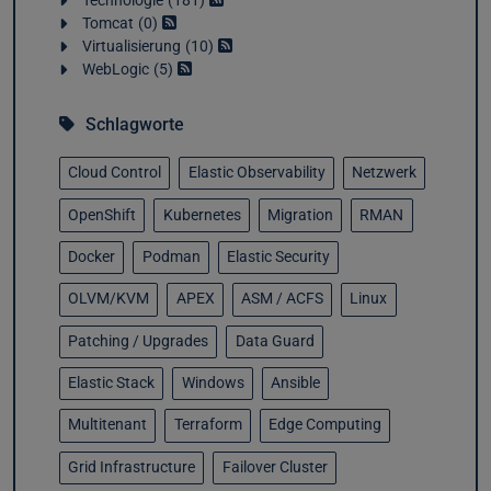
Technologie
181
Tomcat
0
Virtualisierung
10
WebLogic
5
Schlagworte
Cloud Control
Elastic Observability
Netzwerk
OpenShift
Kubernetes
Migration
RMAN
Docker
Podman
Elastic Security
OLVM/KVM
APEX
ASM / ACFS
Linux
Patching / Upgrades
Data Guard
Elastic Stack
Windows
Ansible
Multitenant
Terraform
Edge Computing
Grid Infrastructure
Failover Cluster