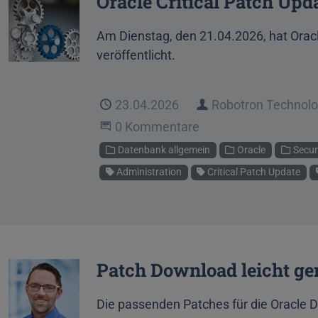
Oracle Critical Patch Upd
Am Dienstag, den 21.04.2026, hat Oracl
veröffentlicht.
Veröffentlicht
23.04.2026
Autor
Robotron Technol
Beginne eine Unterhaltung
0 Kommentare
Kategorien
Datenbank allgemein
Oracle
Secur
Schlagworte
Administration
Critical Patch Update
Patch Download leicht g
Die passenden Patches für die Oracle D