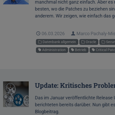
manchmal nicht ganz einfach. Aber es m
besten, wo die Patches zu beziehen sin
anderem. Wir zeigen, wie einfach das g
Veröffentlicht
06.03.2026
Autor
Marco Pachaly-Mi
Kategorien
Datenbank allgemein
Oracle
Secur
Schlagworte
Administration
Betrieb
Critical Pat
Update: Kritisches Probl
Das im Januar veröffentlichte Release U
berichteten bereits darüber. Nun gibt es
Blogbeitrag.