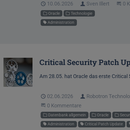
Veröffentlicht
10.06.2026
Autor
Sven Illert
Be
0 
Kategorien
Oracle
Technologie
Schlagwort
Administration
Critical Security Patch U
Am 28.05. hat Oracle das erste Critical 
Veröffentlicht
02.06.2026
Autor
Robotron Technol
Beginne eine Unterhaltung
0 Kommentare
Kategorien
Datenbank allgemein
Oracle
Secur
Schlagworte
Administration
Critical Patch Update