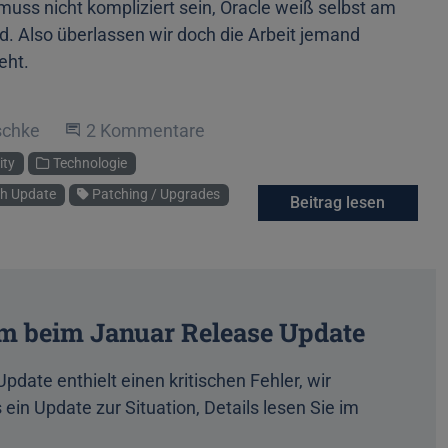
uss nicht kompliziert sein, Oracle weiß selbst am
d. Also überlassen wir doch die Arbeit jemand
eht.
schke
An der Unterhaltung teilnehmen
2 Kommentare
ity
Technologie
ch Update
Patching / Upgrades
Beitrag lesen
em beim Januar Release Update
pdate enthielt einen kritischen Fehler, wir
 ein Update zur Situation, Details lesen Sie im