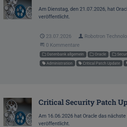
Am Dienstag, den 21.07.2026, hat Oracl
veröffentlicht.
Veröffentlicht
23.07.2026
Autor
Robotron Technol
Beginne eine Unterhaltung
0 Kommentare
Kategorien
Datenbank allgemein
Oracle
Secur
Schlagworte
Administration
Critical Patch Update
Critical Security Patch U
Am 16.06.2026 hat Oracle das nächste 
veröffentlicht.