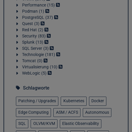
Performance
15
Podman
1
PostgreSQL
37
Quest
3
Red Hat
2
Security
83
Splunk
13
SQL Server
3
Technologie
181
Tomcat
0
Virtualisierung
10
WebLogic
5
Schlagworte
Patching / Upgrades
Kubernetes
Docker
Edge Computing
ASM / ACFS
Autonomous
SQL
OLVM/KVM
Elastic Observability