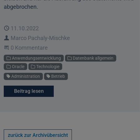
abgebrochen.
Veröffentlicht
11.10.2022
Autor
Marco Pachaly-Mischke
Beginne eine Unterhaltung
0 Kommentare
Kategorien
Anwendungsentwicklung
Datenbank allgemein
Oracle
Technologie
Schlagworte
Administration
Betrieb
Beitrag lesen
zurück zur Archivübersicht