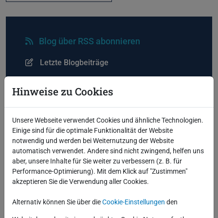
Blog über RSS abonnieren
Letzte Blogbeiträge
ODA Release 19.32
Hinweise zu Cookies
MERGE und nie wieder ORA-00001? Doch!
Oracle Critical Patch Update Juli 2026
ODA Release 19.31
Unsere Webseite verwendet Cookies und ähnliche Technologien.
Critical Security Patch Update Juni 2026
Einige sind für die optimale Funktionalität der Website
notwendig und werden bei Weiternutzung der Website
automatisch verwendet. Andere sind nicht zwingend, helfen uns
aber, unsere Inhalte für Sie weiter zu verbessern (z. B. für
Performance-Optimierung). Mit dem Klick auf "Zustimmen"
akzeptieren Sie die Verwendung aller Cookies.
Alternativ können Sie über die
Cookie-Einstellungen
den
Kategorien