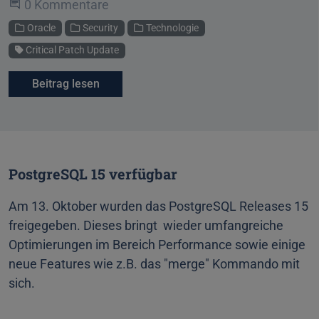
Beginne eine Unterhaltung
0 Kommentare
Kategorien
Oracle
Security
Technologie
Schlagwort
Critical Patch Update
Beitrag lesen
PostgreSQL 15 verfügbar
Am 13. Oktober wurden das PostgreSQL Releases 15
freigegeben. Dieses bringt wieder umfangreiche
Optimierungen im Bereich Performance sowie einige
neue Features wie z.B. das "merge" Kommando mit
sich.