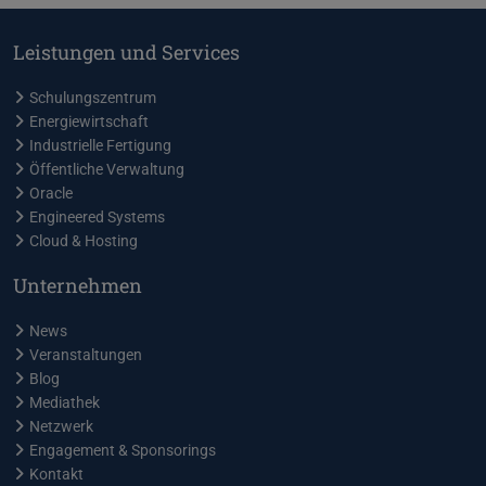
März
4
Januar
8
Juni
4
April
4
Februar
4
Mai
6
März
2
Leistungen und Services
Januar
4
April
4
Februar
7
März
1
Januar
5
Schulungszentrum
Energiewirtschaft
Industrielle Fertigung
Öffentliche Verwaltung
Oracle
Engineered Systems
Cloud & Hosting
Unternehmen
News
Veranstaltungen
Blog
Mediathek
Netzwerk
Engagement & Sponsorings
Kontakt