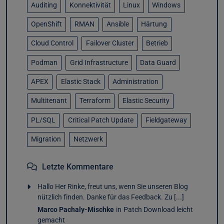
Auditing
Konnektivität
Linux
Windows
OpenShift
RMAN
Ansible
Härtung
Cloud Control
Failover Cluster
Betrieb
Podman
Grid Infrastructure
Data Guard
APEX
Elastic Stack
Administration
Multitenant
Terraform
Elastic Security
PL/SQL
Critical Patch Update
Fieldgateway
Migration
Netzwerk
Letzte Kommentare
Hallo Her Rinke, freut uns, wenn Sie unseren Blog
nützlich finden. Danke für das Feedback. Zu [...]
Marco Pachaly-Mischke
in
Patch Download leicht
gemacht