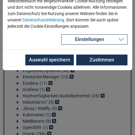
Websitebesuch mit eingeschränkter Cookie-Nutzung festlegen
und dort nicht notwendige Cookies ablehnen. Alle Informationen
Anwendungsentwicklung
51
zum Datenschutz bei Nutzung unserer Website finden Sie in
AWS
3
unserer
Datenschutzerklärung
. Dort können Sie auch später
Azure
5
jederzeit die Cookie-Einstellungen anpassen.
Cloud
31
Containerisierung
3
Einstellungen
Data Analytics
43
Database Appliance
51
Datenbank allgemein
232
DevOps / IaC
2
Auswahl speichern
Zustimmen
Elasticsearch
33
Engineered Systems
48
Enterprise Manager
10
Exadata
11
Grafana
1
Hochverfügbarkeit/Ausfallsicherheit
25
Industrial IoT
5
JBoss / Wildfly
0
Kubernetes
1
Middleware
9
OpenShift
1
Oracle
266