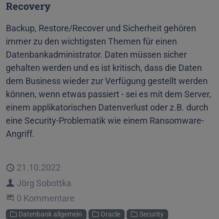
Recovery
Backup, Restore/Recover und Sicherheit gehören
immer zu den wichtigsten Themen für einen
Datenbankadministrator. Daten müssen sicher
gehalten werden und es ist kritisch, dass die Daten
dem Business wieder zur Verfügung gestellt werden
können, wenn etwas passiert - sei es mit dem Server,
einem applikatorischen Datenverlust oder z.B. durch
eine Security-Problematik wie einem Ransomware-
Angriff.
Veröffentlicht
21.10.2022
Autor
Jörg Sobottka
Beginne eine Unterhaltung
0 Kommentare
Kategorien
Datenbank allgemein
Oracle
Security