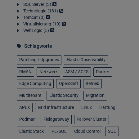
SQL Server
3
Technologie
181
Tomcat
0
Virtualisierung
10
WebLogic
5
Schlagworte
Patching / Upgrades
Elastic Observability
RMAN
Netzwerk
ASM / ACFS
Docker
Edge Computing
OpenShift
Betrieb
Multitenant
Elastic Security
Migration
APEX
Grid Infrastructure
Linux
Härtung
Podman
Fieldgateway
Failover Cluster
Elastic Stack
PL/SQL
Cloud Control
SQL