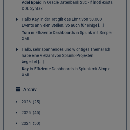
Adel Epaid
in
Oracle Datenbank 23c - if [not] exists
DDL Syntax
Hallo Kay, in der Tat gilt das Limit von 50.000
Events an vielen Stellen. So auch für einige [...]
Tom
in
Effiziente Dashboards in Splunk mit Simple
XML
Hallo, sehr spannendes und wichtiges Thema! Ich
habe eine Vielzahl von Splunk>Projekten
begleitet [...]
Kay
in
Effiziente Dashboards in Splunk mit Simple
XML
Archiv
2026
25
August
1
2025
45
Juli
2
Dezember
4
Juni
5
2024
50
November
4
Mai
4