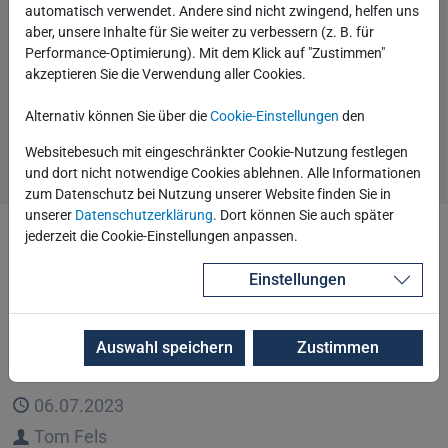
automatisch verwendet. Andere sind nicht zwingend, helfen uns
Autor
Thomas Lehmann
aber, unsere Inhalte für Sie weiter zu verbessern (z. B. für
Performance-Optimierung). Mit dem Klick auf "Zustimmen"
Beginne eine Unterhaltung
0 Kommentare
akzeptieren Sie die Verwendung aller Cookies.
Kategorien
Data Analytics
Elasticsearch
Alternativ können Sie über die
Cookie-Einstellungen
den
Beitrag lesen
Websitebesuch mit eingeschränkter Cookie-Nutzung festlegen
und dort nicht notwendige Cookies ablehnen. Alle Informationen
zum Datenschutz bei Nutzung unserer Website finden Sie in
unserer
Datenschutzerklärung
. Dort können Sie auch später
jederzeit die Cookie-Einstellungen anpassen.
Splunk 9.1 verfügbar
Einstellungen
Seit 28. Juni 2023 ist Splunk Enterprise in Version 9.1
verfügbar.
Auswahl speichern
Zustimmen
Veröffentlicht
06.07.2023
Autor
Tom Fels