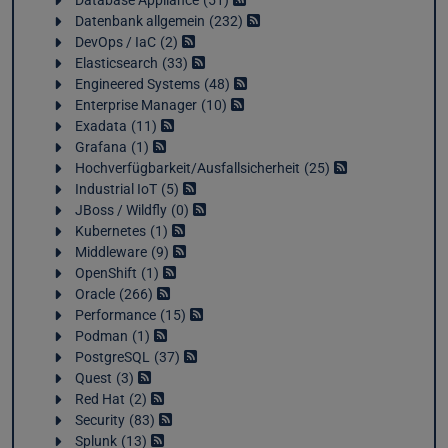
Database Appliance
51
Datenbank allgemein
232
DevOps / IaC
2
Elasticsearch
33
Engineered Systems
48
Enterprise Manager
10
Exadata
11
Grafana
1
Hochverfügbarkeit/Ausfallsicherheit
25
Industrial IoT
5
JBoss / Wildfly
0
Kubernetes
1
Middleware
9
OpenShift
1
Oracle
266
Performance
15
Podman
1
PostgreSQL
37
Quest
3
Red Hat
2
Security
83
Splunk
13