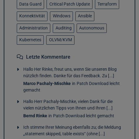
Data Guard
Critical Patch Update
Terraform
Konnektivität
Windows
Ansible
Administration
Auditing
Autonomous
Kubernetes
OLVM/KVM
Letzte Kommentare
Hallo Her Rinke, freut uns, wenn Sie unseren Blog
nützlich finden. Danke für das Feedback. Zu [...]
Marco Pachaly-Mischke
in
Patch Download leicht
gemacht
Hallo Herr Pachaly-Mischke, vielen Dank für die
vielen nützlichen Tipps von Ihnen und Ihren [...]
Bernd Rinke
in
Patch Download leicht gemacht
Ich stimme Ihrer Meinung ebenfalls zu; die Meldung
„statement skipped, table exists“ (ohne [...]