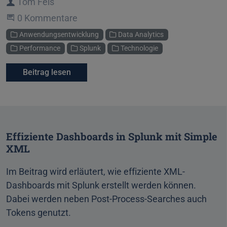
Autor
Tom Fels
Beginne eine Unterhaltung
0 Kommentare
Kategorien
Anwendungsentwicklung
Data Analytics
Performance
Splunk
Technologie
Beitrag lesen
Effiziente Dashboards in Splunk mit Simple
XML
Im Beitrag wird erläutert, wie effiziente XML-
Dashboards mit Splunk erstellt werden können.
Dabei werden neben Post-Process-Searches auch
Tokens genutzt.