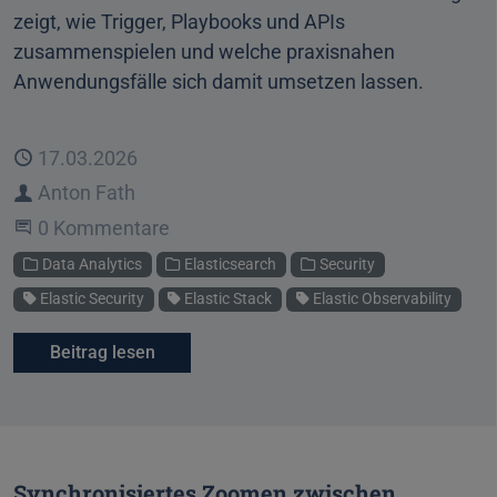
zeigt, wie Trigger, Playbooks und APIs
zusammenspielen und welche praxisnahen
Anwendungsfälle sich damit umsetzen lassen.
Veröffentlicht
17.03.2026
Autor
Anton Fath
Beginne eine Unterhaltung
0 Kommentare
Kategorien
Data Analytics
Elasticsearch
Security
Schlagworte
Elastic Security
Elastic Stack
Elastic Observability
Beitrag lesen
Synchronisiertes Zoomen zwischen