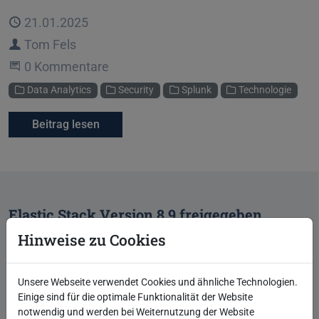
Veröffentlicht
21.01.2025
Autor
Tom Fels
Beginne eine Unterhaltung
0 Kommentare
Kategorien
Data Analytics
Security
Splunk
Technologie
Beitrag lesen
Elastic Stack Version 8.9 freigegeben
Hinweise zu Cookies
Im Juli 2023 ist die neue Version 8.9 des Elastic Stack
erschienen. Wir berichten über einige neue Features.
Unsere Webseite verwendet Cookies und ähnliche Technologien.
Einige sind für die optimale Funktionalität der Website
notwendig und werden bei Weiternutzung der Website
Veröffentlicht
15.08.2023