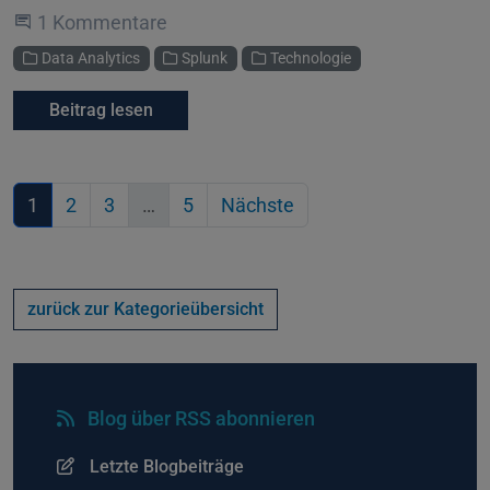
An der Unterhaltung teilnehmen
1 Kommentare
Kategorien
Data Analytics
Splunk
Technologie
Beitrag lesen
1
2
3
…
5
Nächste
zurück zur Kategorieübersicht
Blog über RSS abonnieren
Letzte Blogbeiträge