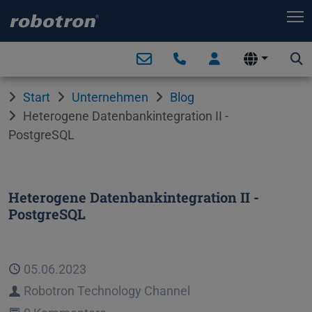
T
Start
Unternehmen
Blog
Heterogene Datenbankintegration II -
PostgreSQL
Heterogene Datenbankintegration II -
PostgreSQL
Veröffentlicht
05.06.2023
Autor
Robotron Technology Channel