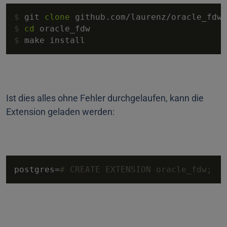
$ 
git 
clone
 github.com/laurenz/oracle_fdw
$ 
cd
 oracle_fdw
$ 
make install
Ist dies alles ohne Fehler durchgelaufen, kann die
Extension geladen werden:
postgres=
# CREATE EXTENSION oracle_fdw;