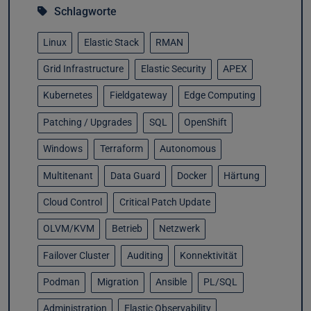
Schlagworte
Linux
Elastic Stack
RMAN
Grid Infrastructure
Elastic Security
APEX
Kubernetes
Fieldgateway
Edge Computing
Patching / Upgrades
SQL
OpenShift
Windows
Terraform
Autonomous
Multitenant
Data Guard
Docker
Härtung
Cloud Control
Critical Patch Update
OLVM/KVM
Betrieb
Netzwerk
Failover Cluster
Auditing
Konnektivität
Podman
Migration
Ansible
PL/SQL
Administration
Elastic Observability