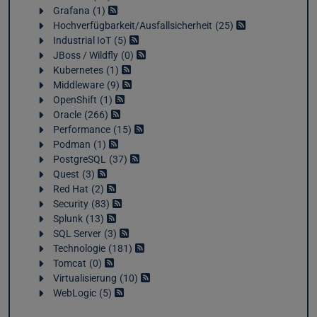
Grafana
1
Hochverfügbarkeit/Ausfallsicherheit
25
Industrial IoT
5
JBoss / Wildfly
0
Kubernetes
1
Middleware
9
OpenShift
1
Oracle
266
Performance
15
Podman
1
PostgreSQL
37
Quest
3
Red Hat
2
Security
83
Splunk
13
SQL Server
3
Technologie
181
Tomcat
0
Virtualisierung
10
WebLogic
5