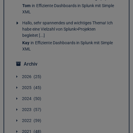
Tom
in
Effiziente Dashboards in Splunk mit Simple
XML
Hallo, sehr spannendes und wichtiges Thema! Ich
habe eine Vielzahl von Splunk>Projekten
begleitet [...]
Kay
in
Effiziente Dashboards in Splunk mit Simple
XML
Archiv
2026
25
August
1
2025
45
Juli
2
Dezember
4
Juni
5
2024
50
November
4
Mai
4
Dezember
3
Oktober
4
April
2
2023
57
November
4
September
2
März
3
Dezember
5
Oktober
2
August
4
2022
59
Februar
4
November
4
September
2
Juli
4
Januar
4
Dezember
4
Oktober
4
August
5
2021
48
Juni
4