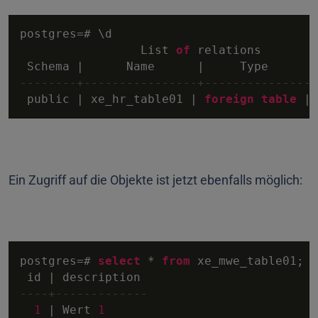
postgres
=
# \d

                 List 
of
 relations

 Schema 
|
      Name      
|
     Type      
|
--------+----------------+---------------+
 public 
|
 xe_hr_table01 
|
foreign
table
|
 
Ein Zugriff auf die Objekte ist jetzt ebenfalls möglich:
postgres
=
# 
select
*
from
 xe_mwe_table01;

 id 
|
----+-------------
1
|
 Wert 
1