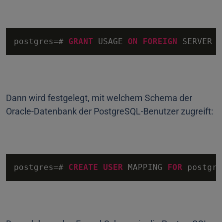
postgres
=
# 
GRANT
 USAGE 
ON
FOREIGN
 SERVER o
Dann wird festgelegt, mit welchem Schema der
Oracle-Datenbank der PostgreSQL-Benutzer zugreift:
postgres
=
# 
CREATE
USER
 MAPPING 
FOR
 postgre