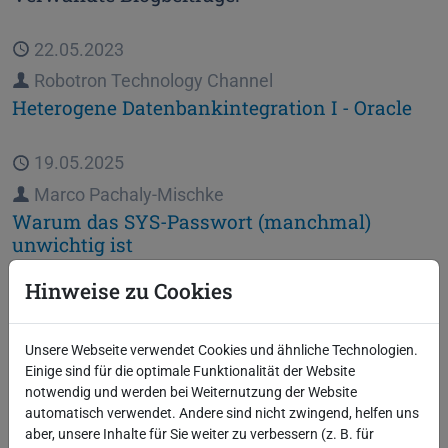
Veröffentlicht
22.05.2023
Autor
Robotron Technology Channel
Heterogene Datenbankintegration I - Oracle
Veröffentlicht
19.05.2025
Autor
Marco Pachaly-Mischke
Warum das SYS-Passwort (manchmal)
unwichtig ist
Hinweise zu Cookies
Veröffentlicht
13.02.2024
Autor
Marco Pachaly-Mischke
Unsere Webseite verwendet Cookies und ähnliche Technologien.
Vordefinierte Variablen in SQLPlus
Einige sind für die optimale Funktionalität der Website
verwenden - Teil II
notwendig und werden bei Weiternutzung der Website
automatisch verwendet. Andere sind nicht zwingend, helfen uns
aber, unsere Inhalte für Sie weiter zu verbessern (z. B. für