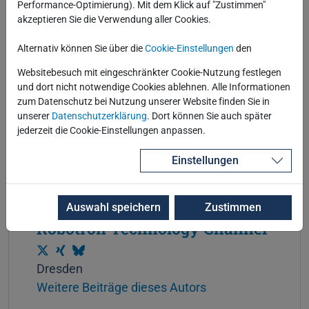
Performance-Optimierung). Mit dem Klick auf "Zustimmen"
akzeptieren Sie die Verwendung aller Cookies.
Alternativ können Sie über die
Cookie-Einstellungen
den
Websitebesuch mit eingeschränkter Cookie-Nutzung festlegen
und dort nicht notwendige Cookies ablehnen. Alle Informationen
zum Datenschutz bei Nutzung unserer Website finden Sie in
unserer
Datenschutzerklärung
. Dort können Sie auch später
jederzeit die Cookie-Einstellungen anpassen.
Einstellungen
Auswahl speichern
Zustimmen
Über den Autor
Robotron Technology Channel
T
X
B
Dresden
w
i
l
Weitere Beiträge dieses Autors
i
n
u