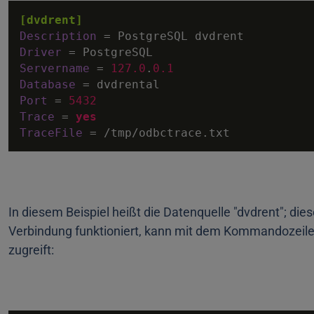
[dvdrent]
Description
Driver
Servername
 = 
127.0
.
0.1
Database
Port
 = 
5432
Trace
 = 
yes
TraceFile
 = /tmp/odbctrace.txt
In diesem Beispiel heißt die Datenquelle "dvdrent"; die
Verbindung funktioniert, kann mit dem Kommandozeilen-
zugreift: