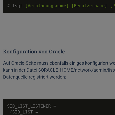
# isql 
[Verbindungsname]
[Benutzername]
[P
Konfiguration von Oracle
Auf Oracle-Seite muss ebenfalls einiges konfiguriert w
kann in der Datei $ORACLE_HOME/network/admin/listen
Datenquelle registriert werden:
SID_LIST_LISTENER =

 (SID_LIST =
