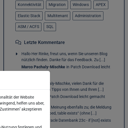
Konnektivität
Migration
Windows
APEX
Elastic Stack
Multitenant
Administration
ASM / ACFS
SQL
Letzte Kommentare
Hallo Her Rinke, freut uns, wenn Sie unseren Blog
nützlich finden. Danke für das Feedback. Zu [...]
Marco Pachaly-Mischke
in
Patch Download leicht
gemacht
Hallo Herr Pachaly-Mischke, vielen Dank für die
vielen nützlichen Tipps von Ihnen und Ihren [...]
Bernd Rinke
in
Patch Download leicht gemacht
onalität der Website
wingend, helfen uns aber,
Ich stimme Ihrer Meinung ebenfalls zu; die Meldung
 "Zustimmen" akzeptieren
„statement skipped, table exists“ (ohne [...]
Adel Epaid
in
Oracle Datenbank 23c - if [not] exists
DDL Syntax
-Nutzung festlegen und