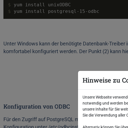
$ 
yum install unixODBC
$ 
yum install postgresql-15-odbc
Unter Windows kann der benötigte Datenbank-Treiber in
komfortabel konfiguriert werden. Der Punkt (2) kann hie
Hinweise zu C
Unsere Webseite verwendet
notwendig und werden bei
Konfiguration von ODBC
unsere Inhalte für Sie we
Sie die Verwendung aller 
Für den Zugriff auf PostgreSQL muss unixODBC konfigur
Konfiguration unter /etc/odbcinst.ini dran:
Alternativ können Sie übe