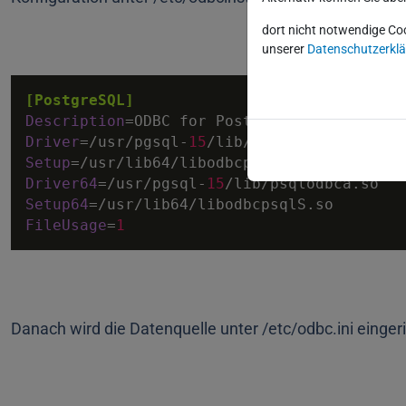
dort nicht notwendige Co
unserer
Datenschutzerkl
[PostgreSQL]
Description
Driver
=/usr/pgsql-
15
Setup
Driver64
=/usr/pgsql-
15
Setup64
FileUsage
=
1
Danach wird die Datenquelle unter /etc/odbc.ini eingeri