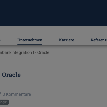
m
Unternehmen
Karriere
Referenz
bankintegration I - Oracle
 Oracle
Beginne eine Unterhaltung
0 Kommentare
logie