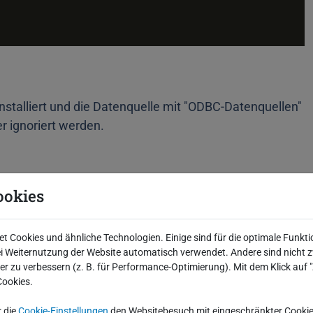
stalliert und die Datenquelle mit "ODBC-Datenquellen"
r ignoriert werden.
ookies
 Cookies und ähnliche Technologien. Einige sind für die optimale Funkti
 Weiternutzung der Website automatisch verwendet. Andere sind nicht z
iter zu verbessern (z. B. für Performance-Optimierung). Mit dem Klick auf
Cookies.
iert werden. Als erstes kommt die Treiber-
r die
Cookie-Einstellungen
den Websitebesuch mit eingeschränkter Cookie