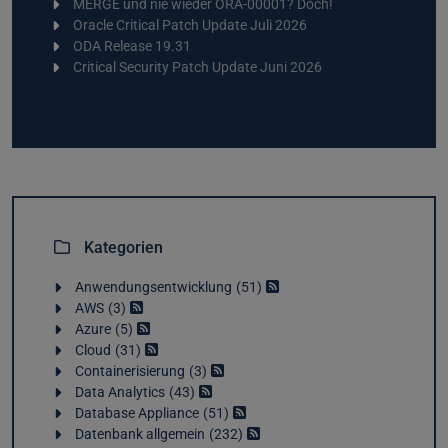
MERGE und nie wieder ORA-00001? Doch!
Oracle Critical Patch Update Juli 2026
ODA Release 19.31
Critical Security Patch Update Juni 2026
Kategorien
Anwendungsentwicklung
51
AWS
3
Azure
5
Cloud
31
Containerisierung
3
Data Analytics
43
Database Appliance
51
Datenbank allgemein
232