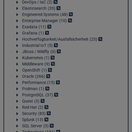
DevOps / IaC
2
Elasticsearch
33
Engineered Systems
48
Enterprise Manager
10
Exadata
11
Grafana
1
Hochverfügbarkeit/Ausfallsicherheit
25
Industrial IoT
5
JBoss / Wildfly
0
Kubernetes
1
Middleware
9
OpenShift
1
Oracle
266
Performance
15
Podman
1
PostgreSQL
37
Quest
3
Red Hat
2
Security
83
Splunk
13
SQL Server
3