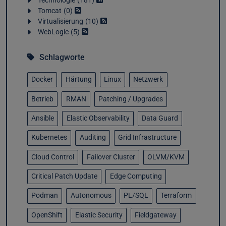
Technologie
181
Tomcat
0
Virtualisierung
10
WebLogic
5
Schlagworte
Docker
Härtung
Linux
Netzwerk
Betrieb
RMAN
Patching / Upgrades
Ansible
Elastic Observability
Data Guard
Kubernetes
Auditing
Grid Infrastructure
Cloud Control
Failover Cluster
OLVM/KVM
Critical Patch Update
Edge Computing
Podman
Autonomous
PL/SQL
Terraform
OpenShift
Elastic Security
Fieldgateway