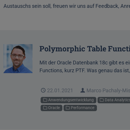
Austauschs sein soll, freuen wir uns auf Feedback, 
Polymorphic Table Funct
Mit der Oracle Datenbank 18c gibt es 
Functions, kurz PTF. Was genau das ist,
Veröffentlicht
22.01.2021
Autor
Marco Pachaly-Mi
Kategorien
Anwendungsentwicklung
Data Analytic
Oracle
Performance