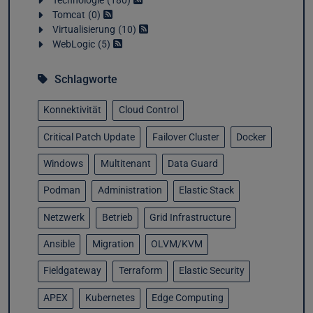
Technologie
180
Tomcat
0
Virtualisierung
10
WebLogic
5
Schlagworte
Konnektivität
Cloud Control
Critical Patch Update
Failover Cluster
Docker
Windows
Multitenant
Data Guard
Podman
Administration
Elastic Stack
Netzwerk
Betrieb
Grid Infrastructure
Ansible
Migration
OLVM/KVM
Fieldgateway
Terraform
Elastic Security
APEX
Kubernetes
Edge Computing