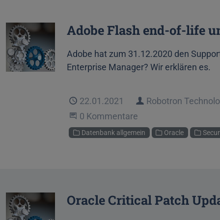
Adobe Flash end-of-life 
Adobe hat zum 31.12.2020 den Support f
Enterprise Manager? Wir erklären es.
Veröffentlicht
22.01.2021
Autor
Robotron Technol
Beginne eine Unterhaltung
0 Kommentare
Kategorien
Datenbank allgemein
Oracle
Secur
Oracle Critical Patch Upd