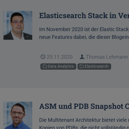
Elasticsearch Stack in Ve
Im November 2020 ist der Elastic Stack 
neue Features dabei, die dieser Blogeint
Veröffentlicht
25.11.2020
Autor
Thomas Lehmann
Kategorien
Data Analytics
Elasticsearch
ASM und PDB Snapshot 
Die Multitenant Architektur bietet viel
Kopien von PDBs, die nicht vollständig