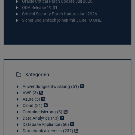
Oracle Critical Patch Update Juli 2026
ODA Release 19.31
Critical Security Patch Update Juni 2026
Sicher und einfach joinen mit JOIN TO ONE
Kategorien
Anwendungsentwicklung
51
AWS
3
Azure
5
Cloud
31
Containerisierung
3
Data Analytics
43
Database Appliance
50
Datenbank allgemein
232