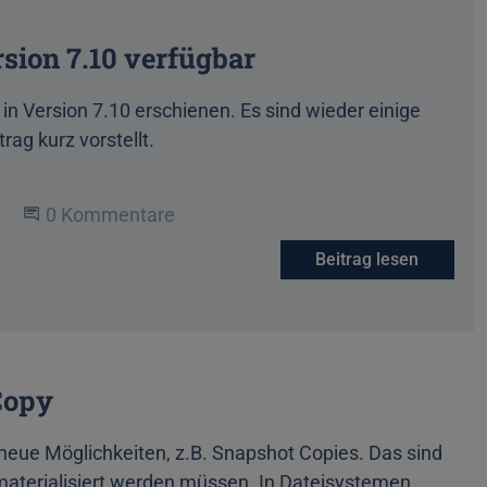
rsion 7.10 verfügbar
in Version 7.10 erschienen. Es sind wieder einige
rag kurz vorstellt.
Beginne eine Unterhaltung
0 Kommentare
Beitrag lesen
Copy
e neue Möglichkeiten, z.B. Snapshot Copies. Das sind
 materialisiert werden müssen. In Dateisystemen