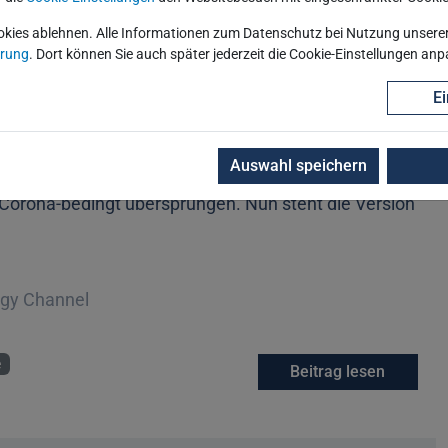
ormance
Beitrag lesen
okies ablehnen. Alle Informationen zum Datenschutz bei Nutzung unserer 
ärung
. Dort können Sie auch später jederzeit die Cookie-Einstellungen an
Ei
der Cloud verfügbar
Auswahl speichern
Corona-bedingt übersprungen. Nun steht die Version
ogy Channel
e
Beitrag lesen