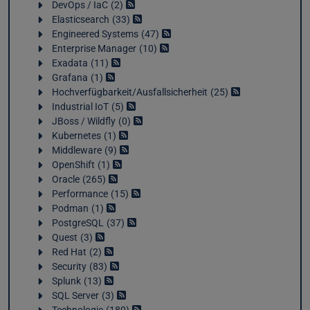
DevOps / IaC
2
Elasticsearch
33
Engineered Systems
47
Enterprise Manager
10
Exadata
11
Grafana
1
Hochverfügbarkeit/Ausfallsicherheit
25
Industrial IoT
5
JBoss / Wildfly
0
Kubernetes
1
Middleware
9
OpenShift
1
Oracle
265
Performance
15
Podman
1
PostgreSQL
37
Quest
3
Red Hat
2
Security
83
Splunk
13
SQL Server
3