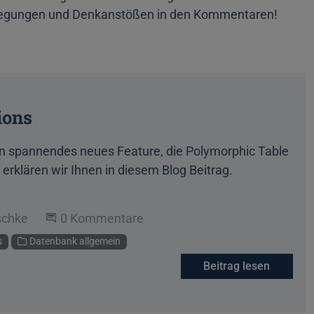
Anregungen und Denkanstößen in den Kommentaren!
ions
ein spannendes neues Feature, die Polymorphic Table
 erklären wir Ihnen in diesem Blog Beitrag.
schke
Beginne eine Unterhaltung
0 Kommentare
s
Datenbank allgemein
Beitrag lesen