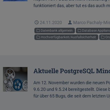
funktioniert das, aber tut es das auch 
Veröffentlicht
24.11.2020
Autor
Marco Pachaly-Mi
Kategorien
Datenbank allgemein
Database Applian
Hochverfügbarkeit/Ausfallsicherheit
Ora
Aktuelle PostgreSQL Minor
Am 12. November wurden die neuen Pos
9.6.20 und 9.5.24 bereitgestellt. Diese 
für über 65 Bugs, die seit dem letzten