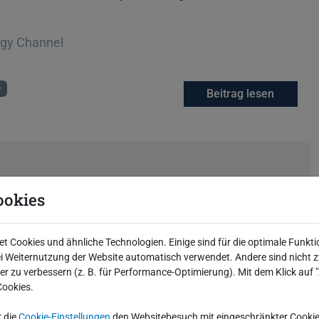
ogy Channel
e
Beitrag lesen
können
ookies
os geben. Teile dieser neuen Funktionalität wurden
n 19.7 verfügbar. Wir zeigen, was man damit machen
 Cookies und ähnliche Technologien. Einige sind für die optimale Funkti
 Weiternutzung der Website automatisch verwendet. Andere sind nicht z
iter zu verbessern (z. B. für Performance-Optimierung). Mit dem Klick auf
Cookies.
schke
Beginne eine Unterhaltung
0 Kommentare
r die
Cookie-Einstellungen
den Websitebesuch mit eingeschränkter Cookie