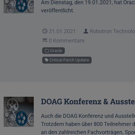
Am Dienstag, den 19.01.2021, hat Oracl
veröffentlicht.
Veröffentlicht
21.01.2021
Autor
Robotron Technol
Beginne eine Unterhaltung
0 Kommentare
Kategorie
Oracle
Schlagwort
Critical Patch Update
DOAG Konferenz & Ausstel
Auch die DOAG Konferenz und Ausstell
Trotzdem haben über 800 Teilnehmer d
an den zahlreichen Fachvorträgen, Sp