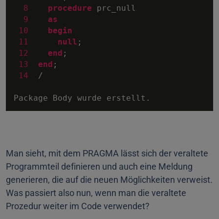
8
procedure
 prc_null

9
as
10
begin
11
null
;

12
end
;

13
end
;

14
/
Man sieht, mit dem PRAGMA lässt sich der veraltete
Programmteil definieren und auch eine Meldung
generieren, die auf die neuen Möglichkeiten verweist.
Was passiert also nun, wenn man die veraltete
Prozedur weiter im Code verwendet?