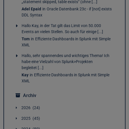
„statement skipped, table exists“ (ohne [...]
Adel Epaid
in
Oracle Datenbank 23c - if [not] exists
DDL Syntax
Hallo Kay, in der Tat gilt das Limit von 50.000
Events an vielen Stellen. So auch für einige [...]
Tom
in
Effiziente Dashboards in Splunk mit Simple
XML
Hallo, sehr spannendes und wichtiges Thema! Ich
habe eine Vielzahl von Splunk>Projekten
begleitet [...]
Kay
in
Effiziente Dashboards in Splunk mit Simple
XML
Archiv
2026
24
Juli
2
2025
45
Juni
5
Dezember
4
Mai
4