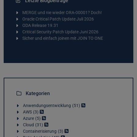
Letzte Blogbeiträge
MERGE und nie wieder ORA-00001? Doch!
Oracle Critical Patch Update Juli 2026
ODA Release 19.31
Critical Security Patch Update Juni 2026
Sicher und einfach joinen mit JOIN TO ONE
Kategorien
Anwendungsentwicklung
51
AWS
3
Azure
5
Cloud
31
Containerisierung
3