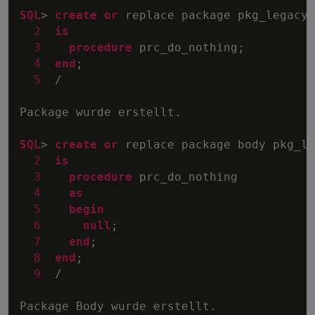
SQL
>
create
or
 replace package pkg_legacy_
2
is
3
procedure
 prc_do_nothing;

4
end
;

5
/
Package wurde erstellt.

SQL
>
create
or
 replace package body pkg_le
2
is
3
procedure
 prc_do_nothing

4
as
5
begin
6
null
;

7
end
;

8
end
;

9
/
Package Body wurde erstellt.
