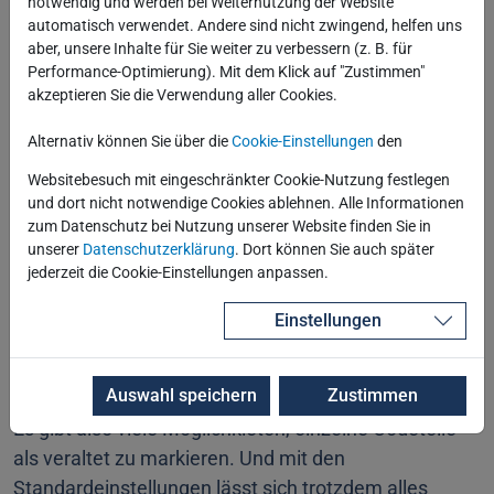
notwendig und werden bei Weiternutzung der Website
automatisch verwendet. Andere sind nicht zwingend, helfen uns
SQL
>
alter
 package pkg_mehrwertsteuer comp
aber, unsere Inhalte für Sie weiter zu verbessern (z. B. für
Performance-Optimierung). Mit dem Klick auf "Zustimmen"
akzeptieren Sie die Verwendung aller Cookies.
SP2
-0811
: Package Body mit Kompilierungswa
Alternativ können Sie über die
Cookie-Einstellungen
den
SQL
>
show
 err

Fehler bei PACKAGE BODY PKG_MEHRWERTSTEUER:
Websitebesuch mit eingeschränkter Cookie-Nutzung festlegen
und dort nicht notwendige Cookies ablehnen. Alle Informationen
LINE
/
zum Datenschutz bei Nutzung unserer Website finden Sie in
unserer
Datenschutzerklärung
. Dort können Sie auch später
-------- ---------------------------------
jederzeit die Cookie-Einstellungen anpassen.
6
/
12
     PLW
-06020
: Referenz auf eine vera
         deklariert 
in
 Einheit PKG_MEHRWER
Einstellungen
Auswahl speichern
Zustimmen
Es gibt also viele Möglichkieten, einzelne Codeteile
als veraltet zu markieren. Und mit den
Standardeinstellungen lässt sich trotzdem alles