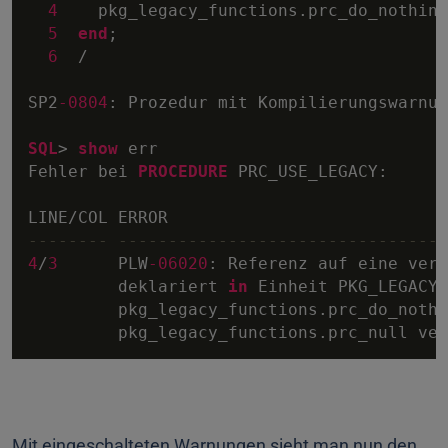
4
    pkg_legacy_functions.prc_do_nothing;
5
end
;

6
/
SP2
-0804
: Prozedur mit Kompilierungswarnun
SQL
>
show
 err

Fehler bei 
PROCEDURE
 PRC_USE_LEGACY:

LINE
/
-------- ---------------------------------
4
/
3
      PLW
-06020
: Referenz auf eine vera
         deklariert 
in
 Einheit PKG_LEGACY_
         pkg_legacy_functions.prc_do_nothi
         pkg_legacy_functions.prc_null ver
Mit eingeschalteten Warnungen sieht man nun den