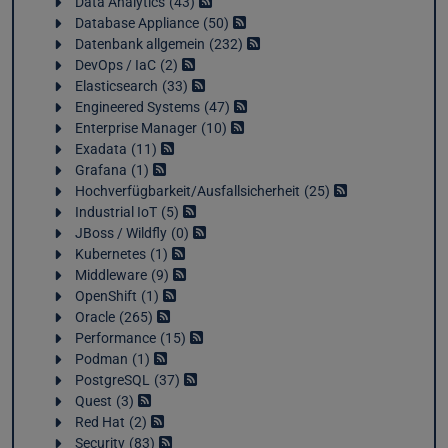
Data Analytics
43
Database Appliance
50
Datenbank allgemein
232
DevOps / IaC
2
Elasticsearch
33
Engineered Systems
47
Enterprise Manager
10
Exadata
11
Grafana
1
Hochverfügbarkeit/Ausfallsicherheit
25
Industrial IoT
5
JBoss / Wildfly
0
Kubernetes
1
Middleware
9
OpenShift
1
Oracle
265
Performance
15
Podman
1
PostgreSQL
37
Quest
3
Red Hat
2
Security
83