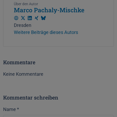
Über den Autor
Marco Pachaly-Mischke
W
T
L
X
B
Dresden
e
w
i
i
l
Weitere Beiträge dieses Autors
b
i
n
n
u
s
t
k
g
e
i
t
e
s
t
e
d
k
Kommentare
e
r
I
y
n
Keine Kommentare
Kommentar schreiben
Name
*