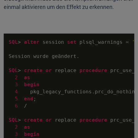
einmal aktivieren um den Effekt zu erkennen.
SQL
>
alter
 session 
set
 plsql_warnings 
=
'e
Session wurde geändert.

SQL
>
create
or
 replace 
procedure
 prc_use_l
2
as
3
begin
4
    pkg_legacy_functions.prc_do_nothing;
5
end
;

6
/
SQL
>
create
or
 replace 
procedure
 prc_use_l
2
as
3
begin