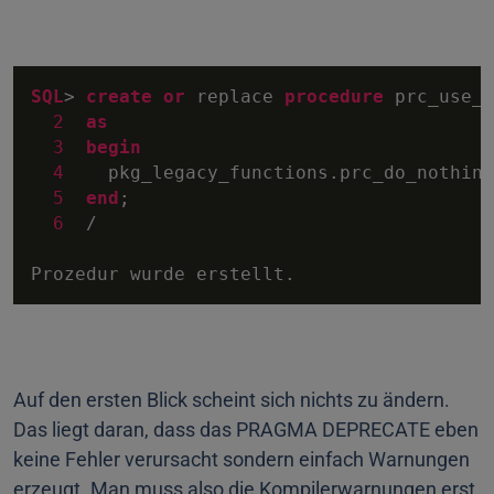
SQL
>
create
or
 replace 
procedure
 prc_use_l
2
as
3
begin
4
    pkg_legacy_functions.prc_do_nothing;
5
end
;

6
/
Prozedur wurde erstellt.
Auf den ersten Blick scheint sich nichts zu ändern.
Das liegt daran, dass das PRAGMA DEPRECATE eben
keine Fehler verursacht sondern einfach Warnungen
erzeugt. Man muss also die Kompilerwarnungen erst