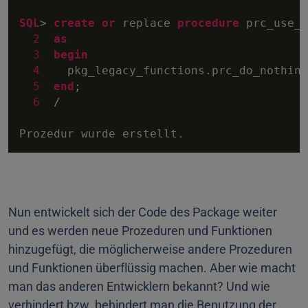
SQL
>
create
or
 replace 
procedure
 prc_use_l
2
as
3
begin
4
    pkg_legacy_functions.prc_do_nothing;
5
end
;

6
/
Nun entwickelt sich der Code des Package weiter
und es werden neue Prozeduren und Funktionen
hinzugefügt, die möglicherweise andere Prozeduren
und Funktionen überflüssig machen. Aber wie macht
man das anderen Entwicklern bekannt? Und wie
verhindert bzw. behindert man die Benutzung der