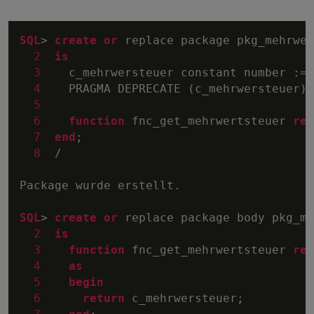
SQL
>
create
or
 replace package pkg_mehrwer
2
is
3
    c_mehrwersteuer constant number :
=
4
    PRAGMA DEPRECATE (c_mehrwersteuer);

5
6
function
 fnc_get_mehrwertsteuer 
ret
7
end
;

8
/
Package wurde erstellt.

SQL
>
create
or
 replace package body pkg_me
2
is
3
function
 fnc_get_mehrwertsteuer 
ret
4
as
5
begin
6
return
 c_mehrwersteuer;
