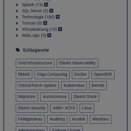
Splunk
13
SQL Server
3
Technologie
180
Tomcat
0
Virtualisierung
10
WebLogic
5
Schlagworte
Grid Infrastructure
Elastic Observability
RMAN
Edge Computing
Docker
OpenShift
Critical Patch Update
Kubernetes
Betrieb
Migration
Autonomous
Elastic Stack
Elastic Security
ASM / ACFS
Linux
Fieldgateway
Auditing
Ansible
Windows
Administration
Failover Cluster