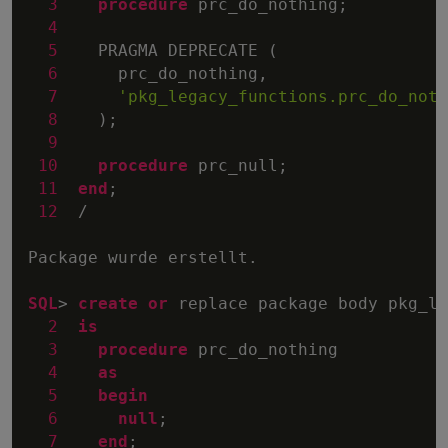
3
procedure
 prc_do_nothing;

4
5
    PRAGMA DEPRECATE (

6
      prc_do_nothing,

7
'pkg_legacy_functions.prc_do_noth
8
    );

9
10
procedure
 prc_null;

11
end
;

12
/
Package wurde erstellt.

SQL
>
create
or
 replace package body pkg_le
2
is
3
procedure
 prc_do_nothing

4
as
5
begin
6
null
;

7
end
;
