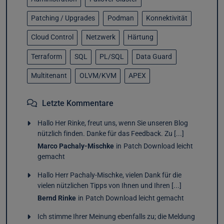
Patching / Upgrades
Podman
Konnektivität
Cloud Control
Netzwerk
Härtung
Terraform
SQL
PL/SQL
Data Guard
Multitenant
OLVM/KVM
APEX
Letzte Kommentare
Hallo Her Rinke, freut uns, wenn Sie unseren Blog
nützlich finden. Danke für das Feedback. Zu [...]
Marco Pachaly-Mischke
in
Patch Download leicht
gemacht
Hallo Herr Pachaly-Mischke, vielen Dank für die
vielen nützlichen Tipps von Ihnen und Ihren [...]
Bernd Rinke
in
Patch Download leicht gemacht
Ich stimme Ihrer Meinung ebenfalls zu; die Meldung