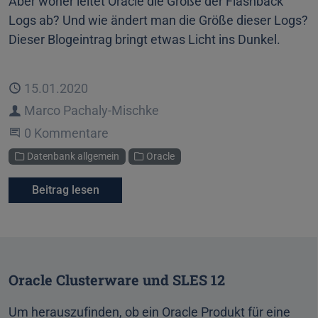
Aber woher leitet Oracle die Größe der Flashback
Logs ab? Und wie ändert man die Größe dieser Logs?
Dieser Blogeintrag bringt etwas Licht ins Dunkel.
Veröffentlicht
15.01.2020
Autor
Marco Pachaly-Mischke
Beginne eine Unterhaltung
0 Kommentare
Kategorien
Datenbank allgemein
Oracle
Beitrag lesen
Oracle Clusterware und SLES 12
Um herauszufinden, ob ein Oracle Produkt für eine