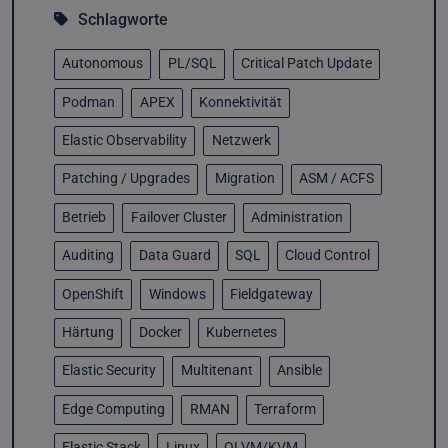
Schlagworte
Autonomous
PL/SQL
Critical Patch Update
Podman
APEX
Konnektivität
Elastic Observability
Netzwerk
Patching / Upgrades
Migration
ASM / ACFS
Betrieb
Failover Cluster
Administration
Auditing
Data Guard
SQL
Cloud Control
OpenShift
Windows
Fieldgateway
Härtung
Docker
Kubernetes
Elastic Security
Multitenant
Ansible
Edge Computing
RMAN
Terraform
Elastic Stack
Linux
OLVM/KVM