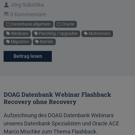
Autor
Jörg Sobottka
Beginne eine Unterhaltung
0 Kommentare
Kategorien
Datenbank allgemein
Oracle
Schlagworte
Windows
Patching / Upgrades
Multitenant
Migration
Betrieb
Beitrag lesen
DOAG Datenbank Webinar Flashback
Recovery ohne Recovery
Aufzeichnung des DOAG Datenbank Webinars
unseres Datenbank Spezialisten und Oracle ACE
Marco Mischke zum Thema Flashback.