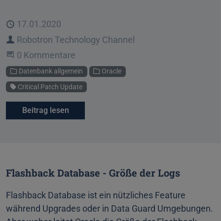
Veröffentlicht
17.01.2020
Autor
Robotron Technology Channel
Beginne eine Unterhaltung
0 Kommentare
Kategorien
Datenbank allgemein
Oracle
Schlagwort
Critical Patch Update
Beitrag lesen
Flashback Database - Größe der Logs
Flashback Database ist ein nützliches Feature
während Upgrades oder in Data Guard Umgebungen.