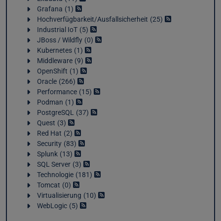
Grafana
1
Hochverfügbarkeit/Ausfallsicherheit
25
Industrial IoT
5
JBoss / Wildfly
0
Kubernetes
1
Middleware
9
OpenShift
1
Oracle
266
Performance
15
Podman
1
PostgreSQL
37
Quest
3
Red Hat
2
Security
83
Splunk
13
SQL Server
3
Technologie
181
Tomcat
0
Virtualisierung
10
WebLogic
5