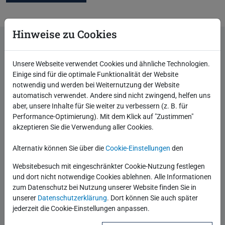
Hinweise zu Cookies
keine Lizenz mehr für Oracle Machine
Unsere Webseite verwendet Cookies und ähnliche Technologien.
Learning u. Spatial
Einige sind für die optimale Funktionalität der Website
notwendig und werden bei Weiternutzung der Website
Die bisherigen Oracle Datenbank Optionen Machine
automatisch verwendet. Andere sind nicht zwingend, helfen uns
Learning (früher Adanced Analytics) sowie Spatial
aber, unsere Inhalte für Sie weiter zu verbessern (z. B. für
Performance-Optimierung). Mit dem Klick auf "Zustimmen"
and Graph sind ab sofort kostenfrei nutzbar.
akzeptieren Sie die Verwendung aller Cookies.
Alternativ können Sie über die
Cookie-Einstellungen
den
Veröffentlicht
05.12.2019
Websitebesuch mit eingeschränkter Cookie-Nutzung festlegen
Autor
Robotron Technology Channel
und dort nicht notwendige Cookies ablehnen. Alle Informationen
Beginne eine Unterhaltung
0 Kommentare
zum Datenschutz bei Nutzung unserer Website finden Sie in
unserer
Datenschutzerklärung
. Dort können Sie auch später
Kategorien
Data Analytics
Datenbank allgemein
Oracle
jederzeit die Cookie-Einstellungen anpassen.