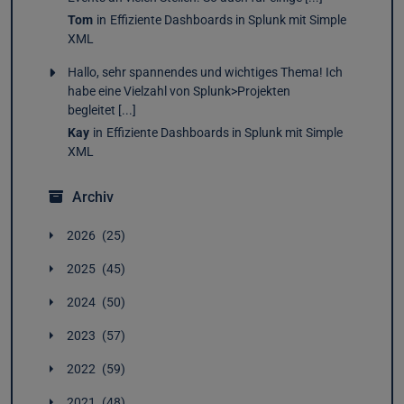
Tom
in
Effiziente Dashboards in Splunk mit Simple
XML
Hallo, sehr spannendes und wichtiges Thema! Ich
habe eine Vielzahl von Splunk>Projekten
begleitet [...]
Kay
in
Effiziente Dashboards in Splunk mit Simple
XML
Archiv
2026
25
August
1
2025
45
Juli
2
Dezember
4
Juni
5
2024
50
November
4
Mai
4
Dezember
3
Oktober
4
April
2
2023
57
November
4
September
2
März
3
Dezember
5
Oktober
2
August
4
2022
59
Februar
4
November
4
September
2
Juli
4
Januar
4
Dezember
4
Oktober
4
August
5
2021
48