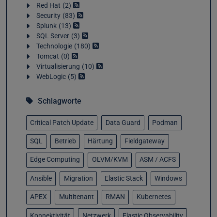
Red Hat
2
Security
83
Splunk
13
SQL Server
3
Technologie
180
Tomcat
0
Virtualisierung
10
WebLogic
5
Schlagworte
Critical Patch Update
Data Guard
Podman
SQL
Betrieb
Härtung
Fieldgateway
Edge Computing
OLVM/KVM
ASM / ACFS
Ansible
Migration
Elastic Stack
Windows
APEX
Multitenant
RMAN
Kubernetes
Konnektivität
Netzwerk
Elastic Observability