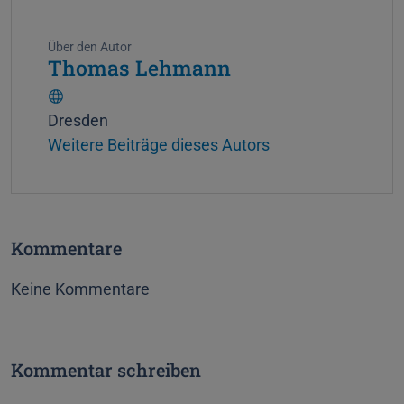
Über den Autor
Thomas Lehmann
W
Dresden
e
Weitere Beiträge dieses Autors
b
s
i
t
Kommentare
e
Keine Kommentare
Kommentar schreiben