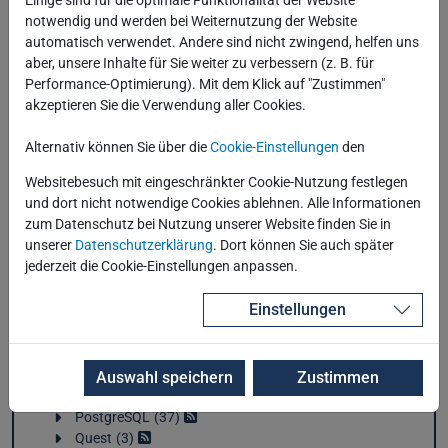
Einige sind für die optimale Funktionalität der Website
Containerisierung
3
notwendig und werden bei Weiternutzung der Website
Data Analytics
43
automatisch verwendet. Andere sind nicht zwingend, helfen uns
Database Appliance
50
aber, unsere Inhalte für Sie weiter zu verbessern (z. B. für
Datenbank allgemein
232
Performance-Optimierung). Mit dem Klick auf "Zustimmen"
DevOps / IaC
2
akzeptieren Sie die Verwendung aller Cookies.
Elasticsearch
33
Engineered Systems
47
Alternativ können Sie über die
Cookie-Einstellungen
den
Enterprise Manager
10
Websitebesuch mit eingeschränkter Cookie-Nutzung festlegen
Exadata
11
und dort nicht notwendige Cookies ablehnen. Alle Informationen
Grafana
1
zum Datenschutz bei Nutzung unserer Website finden Sie in
Hochverfügbarkeit/Ausfallsicherheit
25
unserer
Datenschutzerklärung
. Dort können Sie auch später
Industrial IoT
5
jederzeit die Cookie-Einstellungen anpassen.
JBoss / Wildfly
0
Kubernetes
1
Einstellungen
Middleware
9
OpenShift
1
Oracle
265
Performance
15
Auswahl speichern
Zustimmen
Podman
1
PostgreSQL
37
Quest
3