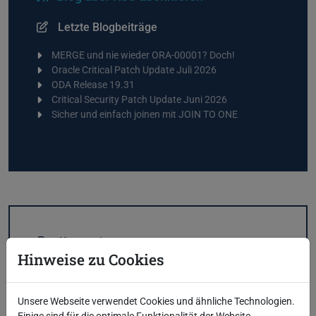
Letzte Blogbeiträge
MERGE und nie wieder ORA-00001? Doch!
Oracle Critical Patch Update Juli 2026
ODA Release 19.31
Critical Security Patch Update Juni 2026
Sicher und einfach joinen mit JOIN TO ONE
Kategorien
Hinweise zu Cookies
Anwendungsentwicklung
51
AWS
3
Azure
5
Unsere Webseite verwendet Cookies und ähnliche Technologien.
Cloud
31