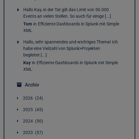
Hallo Kay, in der Tat gilt das Limit von 50.000
Events an vielen Stellen. So auch für einige [...]
Tom
in
Effiziente Dashboards in Splunk mit Simple
XML
Hallo, sehr spannendes und wichtiges Thema! Ich
habe eine Vielzahl von Splunk>Projekten
begleitet [...]
Kay
in
Effiziente Dashboards in Splunk mit Simple
XML
Archiv
2026
24
Juli
2
2025
45
Juni
5
Dezember
4
Mai
4
2024
50
November
4
April
2
Dezember
3
Oktober
4
März
3
2023
57
November
4
September
2
Februar
4