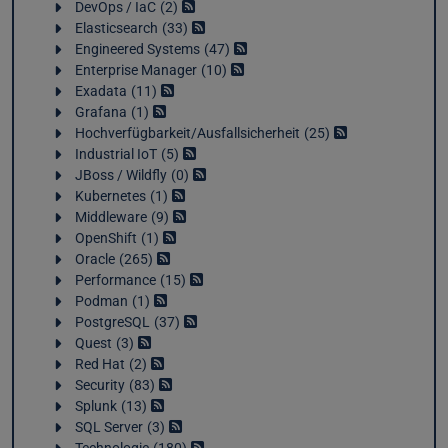
DevOps / IaC
2
Elasticsearch
33
Engineered Systems
47
Enterprise Manager
10
Exadata
11
Grafana
1
Hochverfügbarkeit/Ausfallsicherheit
25
Industrial IoT
5
JBoss / Wildfly
0
Kubernetes
1
Middleware
9
OpenShift
1
Oracle
265
Performance
15
Podman
1
PostgreSQL
37
Quest
3
Red Hat
2
Security
83
Splunk
13
SQL Server
3