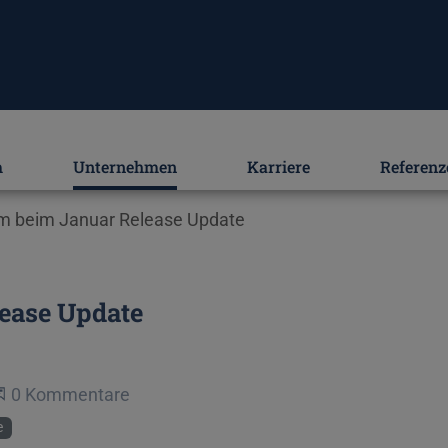
m
Unternehmen
Karriere
Referenz
em beim Januar Release Update
lease Update
Beginne eine Unterhaltung
0 Kommentare
e