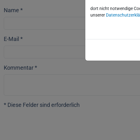
dort nicht notwendige Co
Name
*
unserer
Datenschutzerkl
E-Mail
*
Kommentar
*
* Diese Felder sind erforderlich