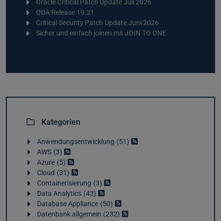
Oracle Critical Patch Update Juli 2026
ODA Release 19.31
Critical Security Patch Update Juni 2026
Sicher und einfach joinen mit JOIN TO ONE
Kategorien
Anwendungsentwicklung
51
AWS
3
Azure
5
Cloud
31
Containerisierung
3
Data Analytics
43
Database Appliance
50
Datenbank allgemein
232