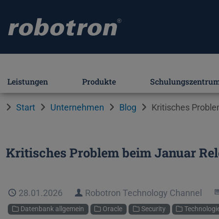
Leistungen
Produkte
Schulungszentru
Start
Unternehmen
Blog
Kritisches Probl
Kritisches Problem beim Januar Re
Veröffentlicht
28.01.2026
Autor
Robotron Technology Channel
Kategorien
Datenbank allgemein
Oracle
Security
Technologi