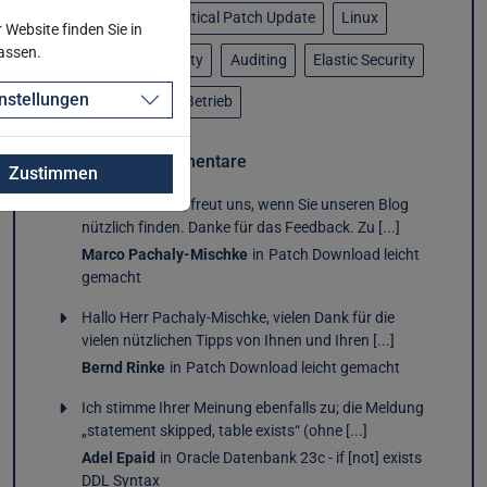
Multitenant
Critical Patch Update
Linux
Website finden Sie in
passen.
Elastic Observability
Auditing
Elastic Security
nstellungen
Fieldgateway
Betrieb
Letzte Kommentare
Zustimmen
Hallo Her Rinke, freut uns, wenn Sie unseren Blog
nützlich finden. Danke für das Feedback. Zu [...]
Marco Pachaly-Mischke
in
Patch Download leicht
gemacht
Hallo Herr Pachaly-Mischke, vielen Dank für die
vielen nützlichen Tipps von Ihnen und Ihren [...]
Bernd Rinke
in
Patch Download leicht gemacht
Ich stimme Ihrer Meinung ebenfalls zu; die Meldung
„statement skipped, table exists“ (ohne [...]
Adel Epaid
in
Oracle Datenbank 23c - if [not] exists
DDL Syntax