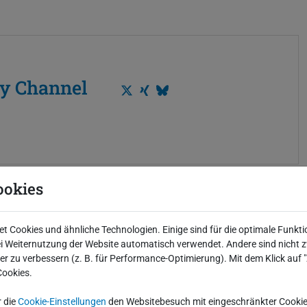
y Channel
T
X
B
w
i
l
i
n
u
t
g
e
t
s
ookies
e
k
r
y
 Cookies und ähnliche Technologien. Einige sind für die optimale Funkti
 Weiternutzung der Website automatisch verwendet. Andere sind nicht z
iter zu verbessern (z. B. für Performance-Optimierung). Mit dem Klick auf
Cookies.
r die
Cookie-Einstellungen
den Websitebesuch mit eingeschränkter Cookie