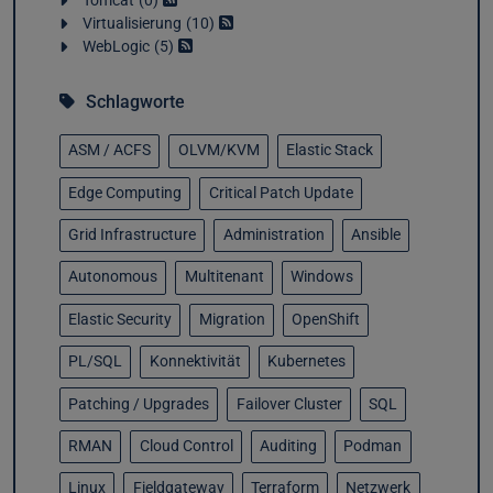
Tomcat
0
Virtualisierung
10
WebLogic
5
Schlagworte
ASM / ACFS
OLVM/KVM
Elastic Stack
Edge Computing
Critical Patch Update
Grid Infrastructure
Administration
Ansible
Autonomous
Multitenant
Windows
Elastic Security
Migration
OpenShift
PL/SQL
Konnektivität
Kubernetes
Patching / Upgrades
Failover Cluster
SQL
RMAN
Cloud Control
Auditing
Podman
Linux
Fieldgateway
Terraform
Netzwerk