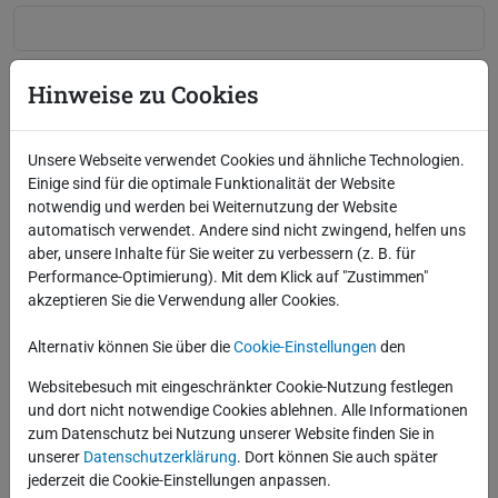
Kommentar
*
Hinweise zu Cookies
Unsere Webseite verwendet Cookies und ähnliche Technologien.
Einige sind für die optimale Funktionalität der Website
notwendig und werden bei Weiternutzung der Website
* Diese Felder sind erforderlich
automatisch verwendet. Andere sind nicht zwingend, helfen uns
aber, unsere Inhalte für Sie weiter zu verbessern (z. B. für
Performance-Optimierung). Mit dem Klick auf "Zustimmen"
Absenden
akzeptieren Sie die Verwendung aller Cookies.
Alternativ können Sie über die
Cookie-Einstellungen
den
Blog über RSS abonnieren
Websitebesuch mit eingeschränkter Cookie-Nutzung festlegen
und dort nicht notwendige Cookies ablehnen. Alle Informationen
Letzte Blogbeiträge
zum Datenschutz bei Nutzung unserer Website finden Sie in
MERGE und nie wieder ORA-00001? Doch!
unserer
Datenschutzerklärung
. Dort können Sie auch später
Oracle Critical Patch Update Juli 2026
jederzeit die Cookie-Einstellungen anpassen.