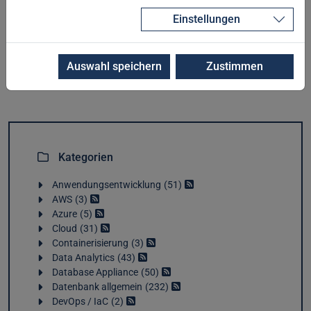
ODA Release 19.31
Critical Security Patch Update Juni 2026
Einstellungen
Sicher und einfach joinen mit JOIN TO ONE
Auswahl speichern
Zustimmen
Kategorien
Anwendungsentwicklung
51
AWS
3
Azure
5
Cloud
31
Containerisierung
3
Data Analytics
43
Database Appliance
50
Datenbank allgemein
232
DevOps / IaC
2