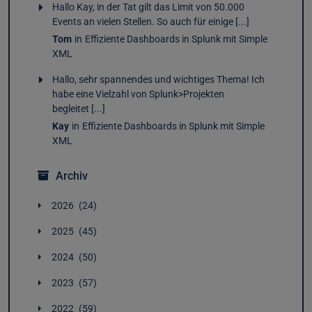
Hallo Kay, in der Tat gilt das Limit von 50.000
Events an vielen Stellen. So auch für einige [...]
Tom
in
Effiziente Dashboards in Splunk mit Simple
XML
Hallo, sehr spannendes und wichtiges Thema! Ich
habe eine Vielzahl von Splunk>Projekten
begleitet [...]
Kay
in
Effiziente Dashboards in Splunk mit Simple
XML
Archiv
2026
24
Juli
2
2025
45
Juni
5
Dezember
4
Mai
4
2024
50
November
4
April
2
Dezember
3
Oktober
4
März
3
2023
57
November
4
September
2
Februar
4
Dezember
5
Oktober
2
August
4
2022
59
Januar
4