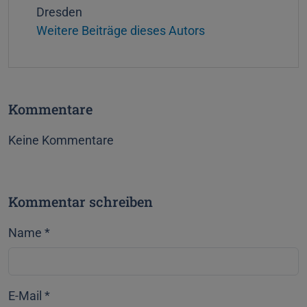
W
Dresden
e
Weitere Beiträge dieses Autors
b
s
i
t
Kommentare
e
Keine Kommentare
Kommentar schreiben
Name
*
E-Mail
*