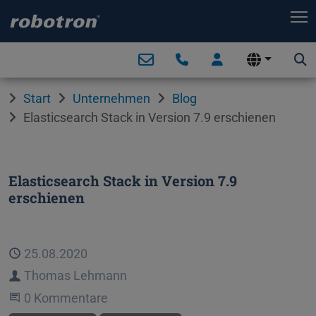
T
Start
Unternehmen
Blog
Elasticsearch Stack in Version 7.9 erschienen
Elasticsearch Stack in Version 7.9
erschienen
Veröffentlicht
25.08.2020
Autor
Thomas Lehmann
Beginne eine Unterhaltung
0 Kommentare