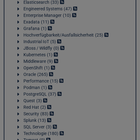
Elasticsearch
33
Engineered Systems
47
Enterprise Manager
10
Exadata
11
Grafana
1
Hochverfügbarkeit/Ausfallsicherheit
25
Industrial IoT
5
JBoss / Wildfly
0
Kubernetes
1
Middleware
9
OpenShift
1
Oracle
265
Performance
15
Podman
1
PostgreSQL
37
Quest
3
Red Hat
2
Security
83
Splunk
13
SQL Server
3
Technologie
180