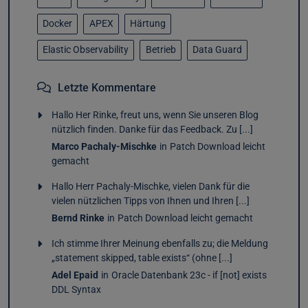
Docker
APEX
Härtung
Elastic Observability
Betrieb
Data Guard
Letzte Kommentare
Hallo Her Rinke, freut uns, wenn Sie unseren Blog
nützlich finden. Danke für das Feedback. Zu [...]
Marco Pachaly-Mischke
in
Patch Download leicht
gemacht
Hallo Herr Pachaly-Mischke, vielen Dank für die
vielen nützlichen Tipps von Ihnen und Ihren [...]
Bernd Rinke
in
Patch Download leicht gemacht
Ich stimme Ihrer Meinung ebenfalls zu; die Meldung
„statement skipped, table exists“ (ohne [...]
Adel Epaid
in
Oracle Datenbank 23c - if [not] exists
DDL Syntax