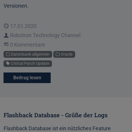
Versionen.
Veröffentlicht
17.01.2020
Autor
Robotron Technology Channel
Beginne eine Unterhaltung
0 Kommentare
Kategorien
Datenbank allgemein
Oracle
Schlagwort
Critical Patch Update
Beitrag lesen
Flashback Database - Größe der Logs
Flashback Database ist ein nützliches Feature