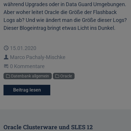
während Upgrades oder in Data Guard Umgebungen.
Aber woher leitet Oracle die Größe der Flashback
Logs ab? Und wie ändert man die Größe dieser Logs?
Dieser Blogeintrag bringt etwas Licht ins Dunkel.
Veröffentlicht
15.01.2020
Autor
Marco Pachaly-Mischke
Beginne eine Unterhaltung
0 Kommentare
Kategorien
Datenbank allgemein
Oracle
Beitrag lesen
Oracle Clusterware und SLES 12