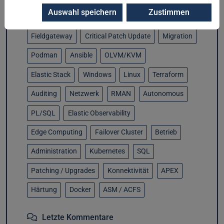
Auswahl speichern
Zustimmen
Cloud Control
Elastic Security
Data Guard
Fieldgateway
Critical Patch Update
Migration
Podman
Ansible
OLVM/KVM
Elastic Stack
Windows
Linux
Terraform
Auditing
Netzwerk
RMAN
Autonomous
PL/SQL
Elastic Observability
Edge Computing
Failover Cluster
Betrieb
Administration
Kubernetes
SQL
Patching / Upgrades
Konnektivität
APEX
Härtung
Docker
ASM / ACFS
Letzte Kommentare