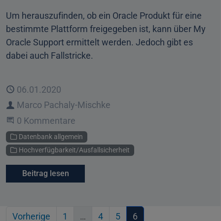
Um herauszufinden, ob ein Oracle Produkt für eine
bestimmte Plattform freigegeben ist, kann über My
Oracle Support ermittelt werden. Jedoch gibt es
dabei auch Fallstricke.
Veröffentlicht
06.01.2020
Autor
Marco Pachaly-Mischke
Beginne eine Unterhaltung
0 Kommentare
Kategorien
Datenbank allgemein
Hochverfügbarkeit/Ausfallsicherheit
Beitrag lesen
Vorherige
1
…
4
5
6