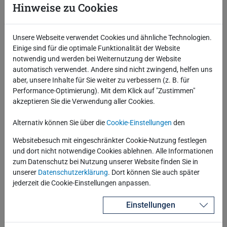
Hinweise zu Cookies
JBoss / Wildfly
0
Kubernetes
1
Middleware
9
Unsere Webseite verwendet Cookies und ähnliche Technologien.
OpenShift
1
Einige sind für die optimale Funktionalität der Website
Oracle
266
notwendig und werden bei Weiternutzung der Website
Performance
15
automatisch verwendet. Andere sind nicht zwingend, helfen uns
Podman
1
aber, unsere Inhalte für Sie weiter zu verbessern (z. B. für
PostgreSQL
37
Performance-Optimierung). Mit dem Klick auf "Zustimmen"
Quest
3
akzeptieren Sie die Verwendung aller Cookies.
Red Hat
2
Security
83
Alternativ können Sie über die
Cookie-Einstellungen
den
Splunk
13
SQL Server
3
Websitebesuch mit eingeschränkter Cookie-Nutzung festlegen
Technologie
181
und dort nicht notwendige Cookies ablehnen. Alle Informationen
Tomcat
0
zum Datenschutz bei Nutzung unserer Website finden Sie in
Virtualisierung
10
unserer
Datenschutzerklärung
. Dort können Sie auch später
WebLogic
5
jederzeit die Cookie-Einstellungen anpassen.
Schlagworte
Einstellungen
Grid Infrastructure
Multitenant
OpenShift