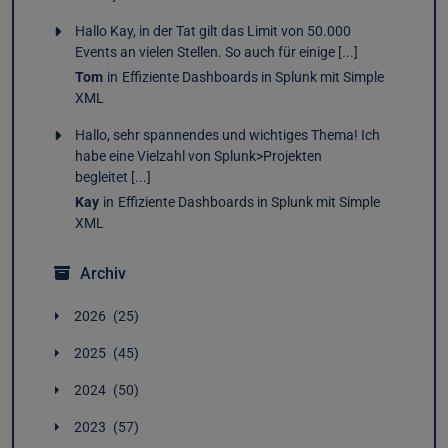
Hallo Kay, in der Tat gilt das Limit von 50.000
Events an vielen Stellen. So auch für einige [...]
Tom
in
Effiziente Dashboards in Splunk mit Simple
XML
Hallo, sehr spannendes und wichtiges Thema! Ich
habe eine Vielzahl von Splunk>Projekten
begleitet [...]
Kay
in
Effiziente Dashboards in Splunk mit Simple
XML
Archiv
2026
25
August
1
2025
45
Juli
2
Dezember
4
Juni
5
2024
50
November
4
Mai
4
Dezember
3
Oktober
4
April
2
2023
57
November
4
September
2
März
3