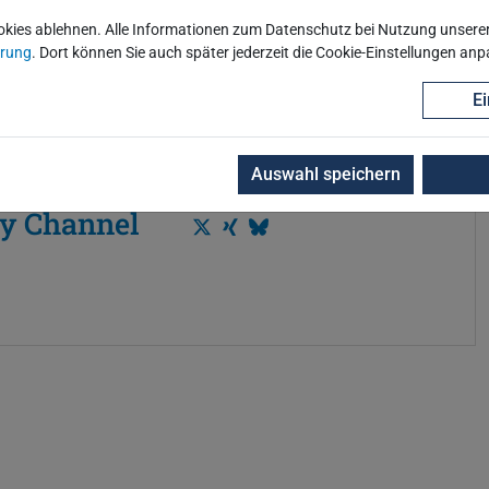
okies ablehnen. Alle Informationen zum Datenschutz bei Nutzung unserer 
ärung
. Dort können Sie auch später jederzeit die Cookie-Einstellungen an
Ei
Auswahl speichern
y Channel
T
X
B
w
i
l
i
n
u
t
g
e
t
s
e
k
r
y