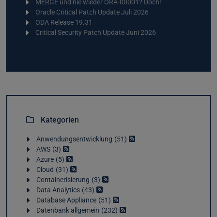
MERGE und nie wieder ORA-00001? Doch!
Oracle Critical Patch Update Juli 2026
ODA Release 19.31
Critical Security Patch Update Juni 2026
Kategorien
Anwendungsentwicklung
51
AWS
3
Azure
5
Cloud
31
Containerisierung
3
Data Analytics
43
Database Appliance
51
Datenbank allgemein
232