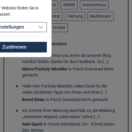
Patching / Upgrades
RMAN
Autonomous
Website finden Sie in
passen.
APEX
Konnektivität
Härtung
Multitenant
nstellungen
Administration
Docker
Letzte Kommentare
Zustimmen
Hallo Her Rinke, freut uns, wenn Sie unseren Blog
nützlich finden. Danke für das Feedback. Zu [...]
Marco Pachaly-Mischke
in
Patch Download leicht
gemacht
Hallo Herr Pachaly-Mischke, vielen Dank für die
vielen nützlichen Tipps von Ihnen und Ihren [...]
Bernd Rinke
in
Patch Download leicht gemacht
Ich stimme Ihrer Meinung ebenfalls zu; die Meldung
„statement skipped, table exists“ (ohne [...]
Adel Epaid
in
Oracle Datenbank 23c - if [not] exists
DDL Syntax