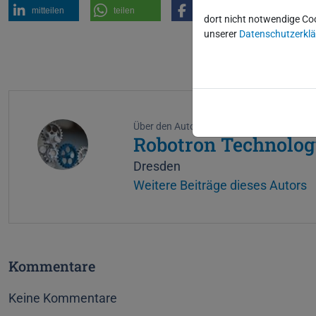
mitteilen
teilen
teilen
teilen
dort nicht notwendige Co
unserer
Datenschutzerkl
Über den Autor
Robotron Technolog
Dresden
Weitere Beiträge dieses Autors
Kommentare
Keine Kommentare