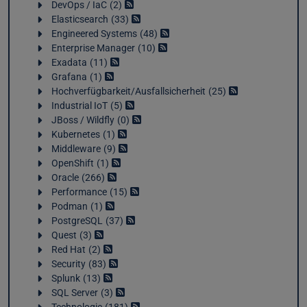
DevOps / IaC
2
Elasticsearch
33
Engineered Systems
48
Enterprise Manager
10
Exadata
11
Grafana
1
Hochverfügbarkeit/Ausfallsicherheit
25
Industrial IoT
5
JBoss / Wildfly
0
Kubernetes
1
Middleware
9
OpenShift
1
Oracle
266
Performance
15
Podman
1
PostgreSQL
37
Quest
3
Red Hat
2
Security
83
Splunk
13
SQL Server
3