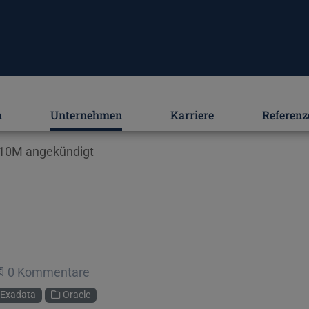
m
Unternehmen
Karriere
Referenz
X10M angekündigt
Beginne eine Unterhaltung
0 Kommentare
Exadata
Oracle