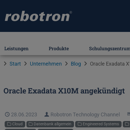
Leistungen
Produkte
Schulungszentru
Start
Unternehmen
Blog
Oracle Exadata 
Oracle Exadata X10M angekündigt
Veröffentlicht
28.06.2023
Autor
Robotron Technology Channel
Kategorien
Cloud
Datenbank allgemein
Engineered Systems