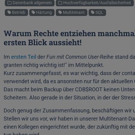
Kategorien
Datenbank allgemein
Hochverfügbarkeit/Ausfallsicherheit
Schlagworte
Betrieb
Härtung
Multitenant
SQL
Warum Rechte entziehen manchmal sc
ersten Blick aussieht!
Im
ersten Teil
der
Fun mit Common User-
Reihe stand d
granten richtig wichtig ist!" im Mittelpunkt.
Kurz zusammengefasst, es war wichtig, dass der conta
verwendet wird, da es ansonsten nur für den aktuellen C
Das macht beim Backup über CDB$ROOT keinen Unters
Scheitern. Also gerade in der Situation, in der der Str
Doch genug der Zusammenfassung, beschäftigen wir un
Stellen wir uns vor, wir haben in unserer Multitenan
einen Kollegen eingerichtet wurde, der zukünftig mit
tun haben wird.