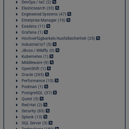
DevOps / IaC
2
Elasticsearch
33
Engineered Systems
47
Enterprise Manager
10
Exadata
11
Grafana
1
Hochverfügbarkeit/Ausfallsicherheit
25
Industrial IoT
5
JBoss / Wildfly
0
Kubernetes
1
Middleware
9
OpenShift
1
Oracle
265
Performance
15
Podman
1
PostgreSQL
37
Quest
3
Red Hat
2
Security
83
Splunk
13
SQL Server
3