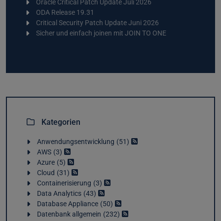
Oracle Critical Patch Update Juli 2026
ODA Release 19.31
Critical Security Patch Update Juni 2026
Sicher und einfach joinen mit JOIN TO ONE
Kategorien
Anwendungsentwicklung
51
AWS
3
Azure
5
Cloud
31
Containerisierung
3
Data Analytics
43
Database Appliance
50
Datenbank allgemein
232