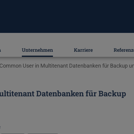
m
Unternehmen
Karriere
Referenz
Common User in Multitenant Datenbanken für Backup und
ltitenant Datenbanken für Backup
altung teilnehmen
e