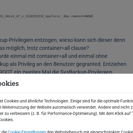
kup-Privilegien entzogen, wieso kann sich dieser denn
s möglich, trotz container=all clause?
wurde einmal mit container=all und einmal ohne
kup als Privileg an den Benutzer gegranted. Entziehen
T ein zweites Mal die SysBackup-Privilegien,
ookies
 Cookies und ähnliche Technologien. Einige sind für die optimale Funkti
 Weiternutzung der Website automatisch verwendet. Andere sind nicht z
iter zu verbessern (z. B. für Performance-Optimierung). Mit dem Klick auf
Cookies.
r hat alle Rechte verloren? Prüfen wir das mal
r die
Cookie-Einstellungen
den Websitebesuch mit eingeschränkter Cookie