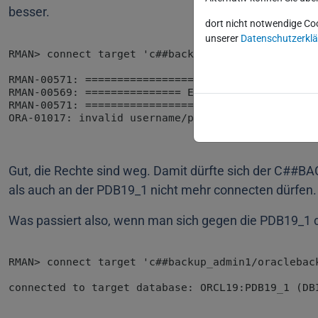
besser.
dort nicht notwendige Co
unserer
Datenschutzerkl
Gut, die Rechte sind weg. Damit dürfte sich der C##
als auch an der PDB19_1 nicht mehr connecten dürfen.
Was passiert also, wenn man sich gegen die PDB19_1