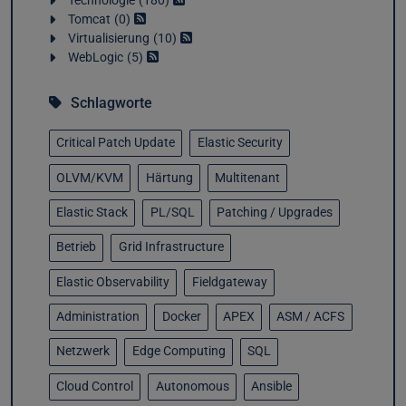
Technologie
180
Tomcat
0
Virtualisierung
10
WebLogic
5
Schlagworte
Critical Patch Update
Elastic Security
OLVM/KVM
Härtung
Multitenant
Elastic Stack
PL/SQL
Patching / Upgrades
Betrieb
Grid Infrastructure
Elastic Observability
Fieldgateway
Administration
Docker
APEX
ASM / ACFS
Netzwerk
Edge Computing
SQL
Cloud Control
Autonomous
Ansible