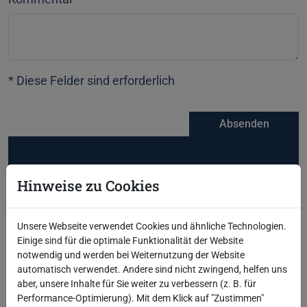
* Diese Felder sind erforderlich
Absenden
Blog über RSS abonnieren
Hinweise zu Cookies
Letzte Blogbeiträge
Unsere Webseite verwendet Cookies und ähnliche Technologien.
MERGE und nie wieder ORA-00001? Doch!
Einige sind für die optimale Funktionalität der Website
Oracle Critical Patch Update Juli 2026
notwendig und werden bei Weiternutzung der Website
ODA Release 19.31
automatisch verwendet. Andere sind nicht zwingend, helfen uns
Critical Security Patch Update Juni 2026
aber, unsere Inhalte für Sie weiter zu verbessern (z. B. für
Sicher und einfach joinen mit JOIN TO ONE
Performance-Optimierung). Mit dem Klick auf "Zustimmen"