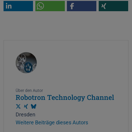
Über den Autor
Robotron Technology Channel
T
X
B
Dresden
w
i
l
Weitere Beiträge dieses Autors
i
n
u