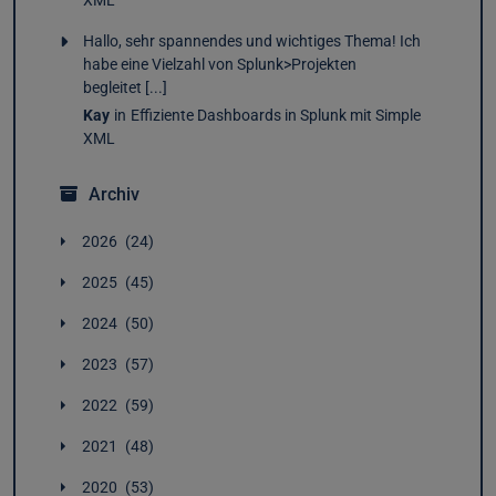
XML
Hallo, sehr spannendes und wichtiges Thema! Ich
habe eine Vielzahl von Splunk>Projekten
begleitet [...]
Kay
in
Effiziente Dashboards in Splunk mit Simple
XML
Archiv
2026
24
Juli
2
2025
45
Juni
5
Dezember
4
Mai
4
2024
50
November
4
April
2
Dezember
3
Oktober
4
März
3
2023
57
November
4
September
2
Februar
4
Dezember
5
Oktober
2
August
4
2022
59
Januar
4
November
4
September
2
Juli
4
Dezember
4
Oktober
4
August
5
2021
48
Juni
4
November
4
September
5
Juli
8
Mai
4
Dezember
3
Oktober
5
August
5
2020
53
Juni
4
April
4