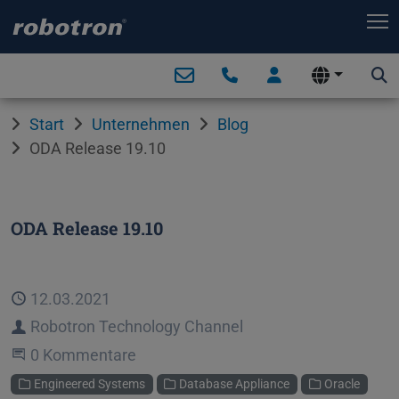
T
Start
Unternehmen
Blog
ODA Release 19.10
ODA Release 19.10
Veröffentlicht
12.03.2021
Autor
Robotron Technology Channel
Beginne eine Unterhaltung
0 Kommentare
Kategorien
Engineered Systems
Database Appliance
Oracle