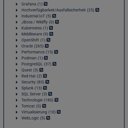
Grafana
1
Hochverfügbarkeit/Ausfallsicherheit
25
Industrial IoT
5
JBoss / Wildfly
0
Kubernetes
1
Middleware
9
OpenShift
1
Oracle
265
Performance
15
Podman
1
PostgreSQL
37
Quest
3
Red Hat
2
Security
83
Splunk
13
SQL Server
3
Technologie
180
Tomcat
0
Virtualisierung
10
WebLogic
5