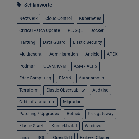
Schlagworte
Netzwerk
Cloud Control
Kubernetes
Critical Patch Update
PL/SQL
Docker
Härtung
Data Guard
Elastic Security
Multitenant
Administration
Ansible
APEX
Podman
OLVM/KVM
ASM / ACFS
Edge Computing
RMAN
Autonomous
Terraform
Elastic Observability
Auditing
Grid Infrastructure
Migration
Patching / Upgrades
Betrieb
Fieldgateway
Elastic Stack
Konnektivität
Windows
Linux
SQL
OpenShift
Failover Cluster