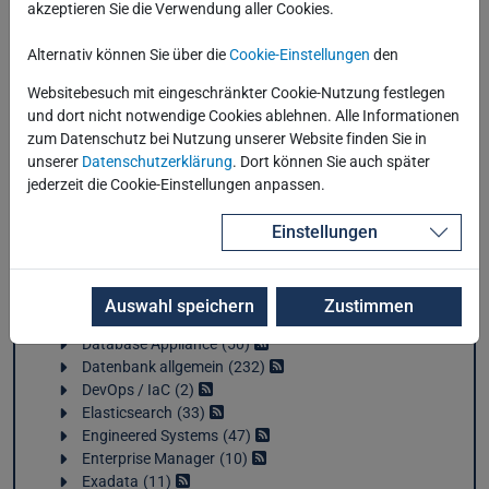
akzeptieren Sie die Verwendung aller Cookies.
Alternativ können Sie über die
Cookie-Einstellungen
den
Websitebesuch mit eingeschränkter Cookie-Nutzung festlegen
und dort nicht notwendige Cookies ablehnen. Alle Informationen
zum Datenschutz bei Nutzung unserer Website finden Sie in
Kategorien
unserer
Datenschutzerklärung
. Dort können Sie auch später
jederzeit die Cookie-Einstellungen anpassen.
Anwendungsentwicklung
51
AWS
3
Einstellungen
Azure
5
Cloud
31
Containerisierung
3
Auswahl speichern
Zustimmen
Data Analytics
43
Database Appliance
50
Datenbank allgemein
232
DevOps / IaC
2
Elasticsearch
33
Engineered Systems
47
Enterprise Manager
10
Exadata
11