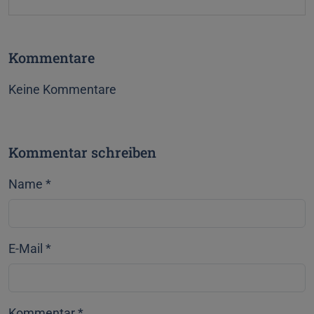
t
g
e
t
s
e
k
Kommentare
r
y
Keine Kommentare
Kommentar schreiben
Name
*
E-Mail
*
Kommentar
*