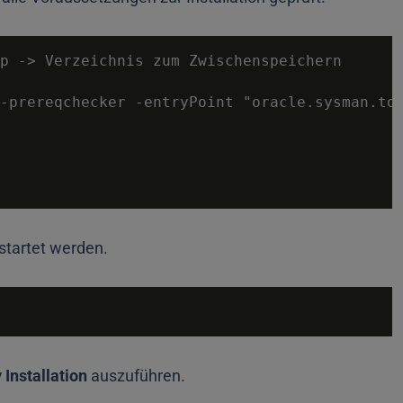
p 
-
>
 Verzeichnis zum Zwischenspeichern 

-
prereqchecker 
-
entryPoint "oracle.sysman.to
estartet werden.
 Installation
auszuführen.