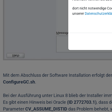
dort nicht notwendige Co
unserer
Datenschutzerkl
Mit dem Abschluss der Software Installation erfolgt de
ConfigureGC.sh
.
Bei der Ausführung unter Linux 8 blieb der Installer im
Es gibt einen Hinweis bei Oracle
(ID 2772703.1)
, dass d
Parameter
CV_ASSUME_DISTID
das Problem behebt, w