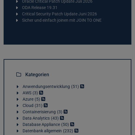
Oracle Critical Patch Update Juli 2026
ODA Release 19.31
Critical Security Patch Update Juni 2026
Sicher und einfach joinen mit JOIN TO ONE
Kategorien
Anwendungsentwicklung
51
AWS
3
Azure
5
Cloud
31
Containerisierung
3
Data Analytics
43
Database Appliance
50
Datenbank allgemein
232