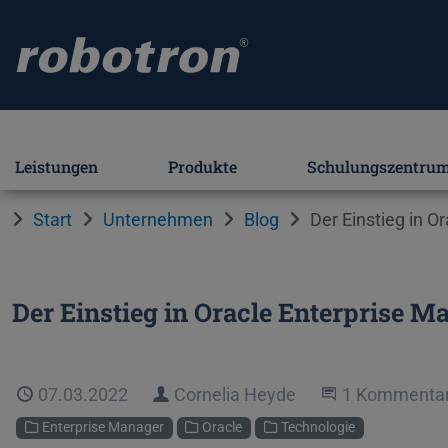
Leistungen
Produkte
Schulungszentru
Start
Unternehmen
Blog
Der Einstieg in O
Der Einstieg in Oracle Enterprise M
Veröffentlicht
07.03.2022
Autor
Cornelia Heyde
An der Unter
1 Kommenta
Kategorien
Enterprise Manager
Oracle
Technologie