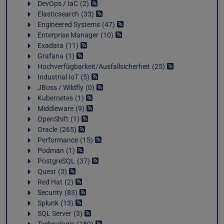
DevOps / IaC
2
Elasticsearch
33
Engineered Systems
47
Enterprise Manager
10
Exadata
11
Grafana
1
Hochverfügbarkeit/Ausfallsicherheit
25
Industrial IoT
5
JBoss / Wildfly
0
Kubernetes
1
Middleware
9
OpenShift
1
Oracle
265
Performance
15
Podman
1
PostgreSQL
37
Quest
3
Red Hat
2
Security
83
Splunk
13
SQL Server
3