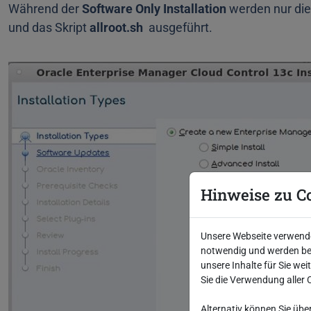
Während der
Software Only Installation
werden nur die 
und das Skript
allroot.sh
ausgeführt.
Hinweise zu C
Unsere Webseite verwendet
notwendig und werden bei
unsere Inhalte für Sie we
Sie die Verwendung aller 
Alternativ können Sie übe