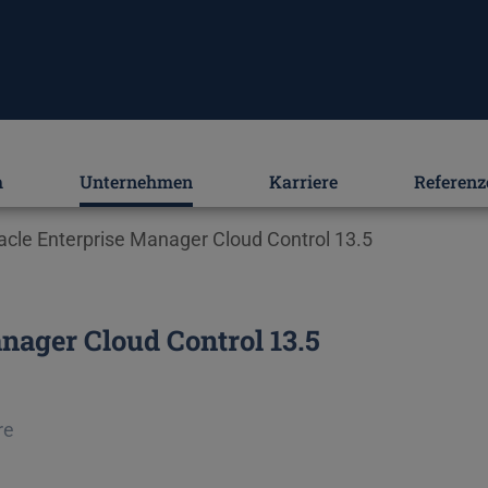
m
Unternehmen
Karriere
Referenz
racle Enterprise Manager Cloud Control 13.5
anager Cloud Control 13.5
haltung teilnehmen
re