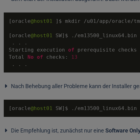
[oracle
@host01
 ]$ mkdir 
/
u01
/
app
/
oracle
/
tm
[oracle
@host01
 SW]$ .
/
em13500_linux64.bin 
 . . . 

Starting execution 
of
 prerequisite checks 

Total 
No
of
 checks: 
13
 . . .
Nach Behebung aller Probleme kann der Installer g
[oracle
@host01
 SW]$ .
/
em13500_linux64.bin 
Die Empfehlung ist, zunächst nur eine
Software Only