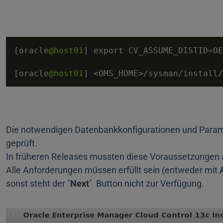
[oracle
@host01
] export CV_ASSUME_DISTID
=
OE
[oracle
@host01
] 
<
OMS_HOME
>
/
sysman
/
install
/
Die notwendigen Datenbankkonfigurationen und Param
geprüft.
In früheren Releases mussten diese Voraussetzungen
Alle Anforderungen müssen erfüllt sein (entweder mit
sonst steht der "
Next
" Button nicht zur Verfügung.