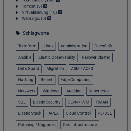
Technologie
180
Tomcat
0
Virtualisierung
10
WebLogic
5
p.oms_Core" 
-
silent 
-
J
-
Djava.io.tmpdir
=
/
u01
/
a
Schlagworte
Terraform
Linux
Administration
OpenShift
Ansible
Elastic Observability
Failover Cluster
Data Guard
Migration
ASM / ACFS
Härtung
Betrieb
Edge Computing
Netzwerk
Windows
Auditing
Kubernetes
SQL
Elastic Security
OLVM/KVM
RMAN
Elastic Stack
APEX
Cloud Control
PL/SQL
Patching / Upgrades
Grid Infrastructure