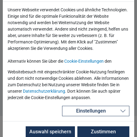
Aus zahlreichen erfolgreichen Praxis-Workshops wird
Unsere Webseite verwendet Cookies und ähnliche Technologien.
nun eine öffentlich buchbare Klassenraumschulung.
Einige sind für die optimale Funktionalität der Website
notwendig und werden bei Weiternutzung der Website
automatisch verwendet. Andere sind nicht zwingend, helfen uns
Veröffentlicht
27.05.2019
aber, unsere Inhalte für Sie weiter zu verbessern (z. B. für
Performance-Optimierung). Mit dem Klick auf "Zustimmen"
Autor
Robotron Technology Channel
akzeptieren Sie die Verwendung aller Cookies.
Beginne eine Unterhaltung
0 Kommentare
Alternativ können Sie über die
Cookie-Einstellungen
den
Kategorien
Datenbank allgemein
Engineered Systems
Websitebesuch mit eingeschränkter Cookie-Nutzung festlegen
Database Appliance
Hochverfügbarkeit/Ausfallsicherheit
und dort nicht notwendige Cookies ablehnen. Alle Informationen
Oracle
zum Datenschutz bei Nutzung unserer Website finden Sie in
unserer
Datenschutzerklärung
. Dort können Sie auch später
Beitrag lesen
jederzeit die Cookie-Einstellungen anpassen.
Einstellungen
Auswahl speichern
Zustimmen
Aktuelle PostgreSQL Minor Releases