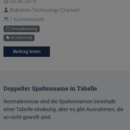
Veröffentlicht
20.06.2019
Autor
Robotron Technology Channel
An der Unterhaltung teilnehmen
1 Kommentare
Kategorie
Virtualisierung
Schlagwort
OLVM/KVM
Beitrag lesen
Doppelter Spaltenname in Tabelle
Normalerweise sind die Spaltennamen innerhalb
einer Tabelle eindeutig, aber es gibt Ausnahmen, die
so nicht gewollt sind.