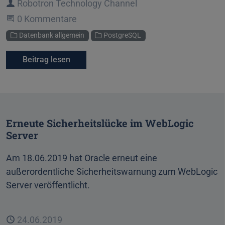
Autor
Robotron Technology Channel
Beginne eine Unterhaltung
0 Kommentare
Kategorien
Datenbank allgemein
PostgreSQL
Beitrag lesen
Erneute Sicherheitslücke im WebLogic
Server
Am 18.06.2019 hat Oracle erneut eine
außerordentliche Sicherheitswarnung zum WebLogic
Server veröffentlicht.
Veröffentlicht
24.06.2019