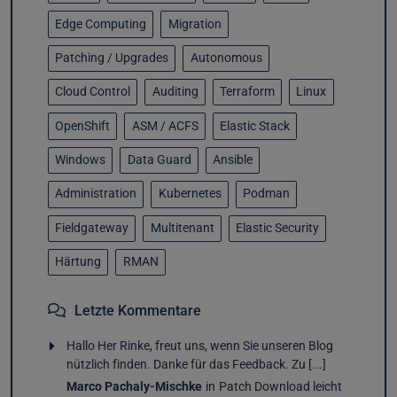
Edge Computing
Migration
Patching / Upgrades
Autonomous
Cloud Control
Auditing
Terraform
Linux
OpenShift
ASM / ACFS
Elastic Stack
Windows
Data Guard
Ansible
Administration
Kubernetes
Podman
Fieldgateway
Multitenant
Elastic Security
Härtung
RMAN
Letzte Kommentare
Hallo Her Rinke, freut uns, wenn Sie unseren Blog
nützlich finden. Danke für das Feedback. Zu [...]
Marco Pachaly-Mischke
in
Patch Download leicht