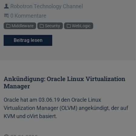
Autor
Robotron Technology Channel
Beginne eine Unterhaltung
0 Kommentare
Kategorien
Middleware
Security
WebLogic
Beitrag lesen
Ankündigung: Oracle Linux Virtualization
Manager
Oracle hat am 03.06.19 den Oracle Linux
Virtualization Manager (OLVM) angekündigt, der auf
KVM und oVirt basiert.