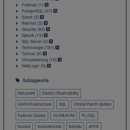
Podman
1
PostgreSQL
37
Quest
3
Red Hat
2
Security
83
Splunk
13
SQL Server
3
Technologie
181
Tomcat
0
Virtualisierung
10
WebLogic
5
Schlagworte
Netzwerk
Elastic Observability
Grid Infrastructure
SQL
Critical Patch Update
Failover Cluster
OLVM/KVM
PL/SQL
Docker
Konnektivität
Betrieb
APEX