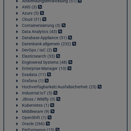
Anwendungsentwicklung
51
AWS
3
Azure
5
Cloud
31
Containerisierung
3
Data Analytics
43
Database Appliance
51
Datenbank allgemein
232
DevOps / IaC
2
Elasticsearch
33
Engineered Systems
48
Enterprise Manager
10
Exadata
11
Grafana
1
Hochverfügbarkeit/Ausfallsicherheit
25
Industrial IoT
5
JBoss / Wildfly
0
Kubernetes
1
Middleware
9
OpenShift
1
Oracle
266
Performance
15