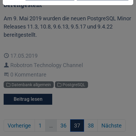
bereitgestellt
Am 9. Mai 2019 wurden die neuen PostgreSQL Minor
Releases 11.3, 10.8, 9.6.13, 9.5.17 und 9.4.22
bereitgestellt.
Veröffentlicht
17.05.2019
Autor
Robotron Technology Channel
Beginne eine Unterhaltung
0 Kommentare
Kategorien
Datenbank allgemein
PostgreSQL
Beitrag lesen
Vorherige
1
…
36
37
38
Nächste