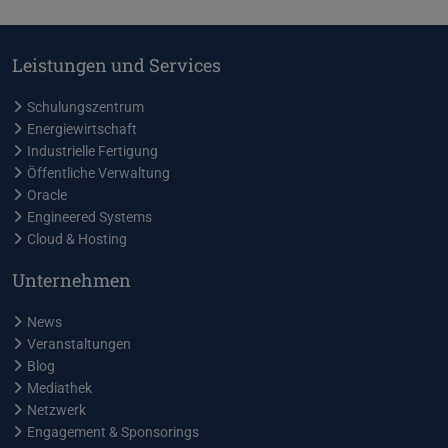
Februar
4
Juli
3
Mai
6
März
4
Januar
8
Juni
4
April
4
Februar
4
Mai
6
März
2
Leistungen und Services
Januar
4
April
4
Februar
7
März
1
Januar
5
Schulungszentrum
Energiewirtschaft
Industrielle Fertigung
Öffentliche Verwaltung
Oracle
Engineered Systems
Cloud & Hosting
Unternehmen
News
Veranstaltungen
Blog
Mediathek
Netzwerk
Engagement & Sponsorings