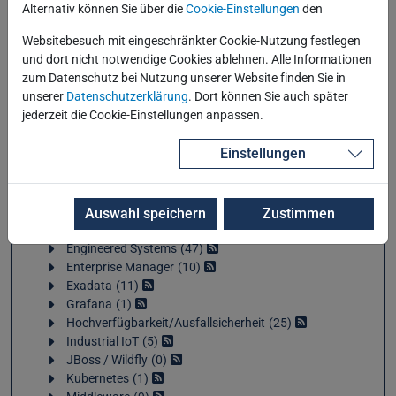
Alternativ können Sie über die
Cookie-Einstellungen
den
Kategorien
Websitebesuch mit eingeschränkter Cookie-Nutzung festlegen
und dort nicht notwendige Cookies ablehnen. Alle Informationen
Anwendungsentwicklung
51
zum Datenschutz bei Nutzung unserer Website finden Sie in
AWS
3
unserer
Datenschutzerklärung
. Dort können Sie auch später
Azure
5
jederzeit die Cookie-Einstellungen anpassen.
Cloud
31
Containerisierung
3
Einstellungen
Data Analytics
43
Database Appliance
50
Datenbank allgemein
232
DevOps / IaC
2
Auswahl speichern
Zustimmen
Elasticsearch
33
Engineered Systems
47
Enterprise Manager
10
Exadata
11
Grafana
1
Hochverfügbarkeit/Ausfallsicherheit
25
Industrial IoT
5
JBoss / Wildfly
0
Kubernetes
1