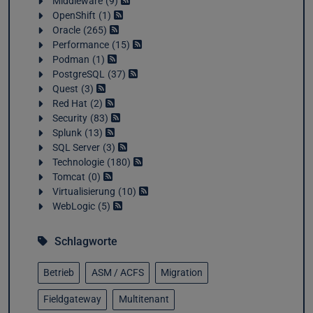
Middleware
9
OpenShift
1
Oracle
265
Performance
15
Podman
1
PostgreSQL
37
Quest
3
Red Hat
2
Security
83
Splunk
13
SQL Server
3
Technologie
180
Tomcat
0
Virtualisierung
10
WebLogic
5
Schlagworte
Betrieb
ASM / ACFS
Migration
Fieldgateway
Multitenant