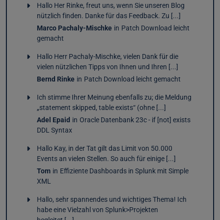
Hallo Her Rinke, freut uns, wenn Sie unseren Blog
nützlich finden. Danke für das Feedback. Zu [...]
Marco Pachaly-Mischke
in
Patch Download leicht
gemacht
Hallo Herr Pachaly-Mischke, vielen Dank für die
vielen nützlichen Tipps von Ihnen und Ihren [...]
Bernd Rinke
in
Patch Download leicht gemacht
Ich stimme Ihrer Meinung ebenfalls zu; die Meldung
„statement skipped, table exists“ (ohne [...]
Adel Epaid
in
Oracle Datenbank 23c - if [not] exists
DDL Syntax
Hallo Kay, in der Tat gilt das Limit von 50.000
Events an vielen Stellen. So auch für einige [...]
Tom
in
Effiziente Dashboards in Splunk mit Simple
XML
Hallo, sehr spannendes und wichtiges Thema! Ich
habe eine Vielzahl von Splunk>Projekten