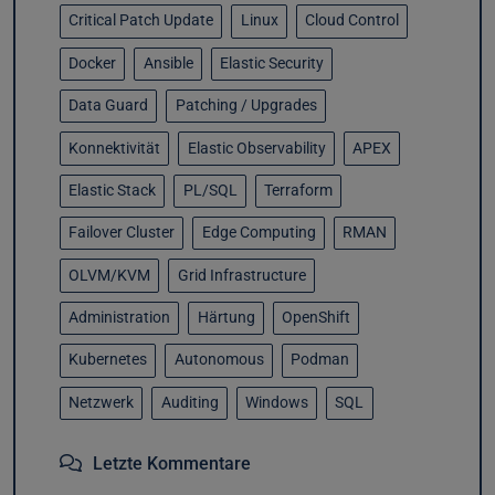
Critical Patch Update
Linux
Cloud Control
Docker
Ansible
Elastic Security
Data Guard
Patching / Upgrades
Konnektivität
Elastic Observability
APEX
Elastic Stack
PL/SQL
Terraform
Failover Cluster
Edge Computing
RMAN
OLVM/KVM
Grid Infrastructure
Administration
Härtung
OpenShift
Kubernetes
Autonomous
Podman
Netzwerk
Auditing
Windows
SQL
Letzte Kommentare