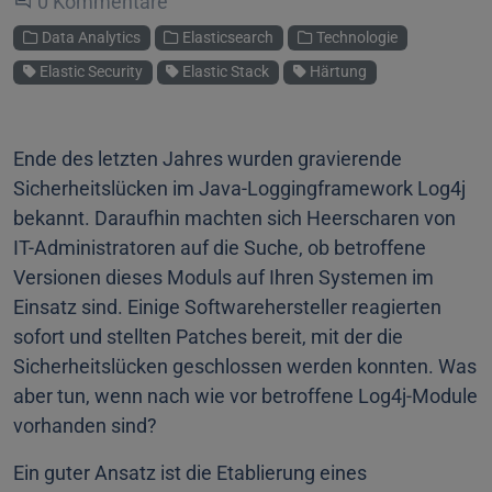
Beginne eine Unterhaltung
0 Kommentare
Kategorien
Data Analytics
Elasticsearch
Technologie
Schlagworte
Elastic Security
Elastic Stack
Härtung
Ende des letzten Jahres wurden gravierende
Sicherheitslücken im Java-Loggingframework Log4j
bekannt. Daraufhin machten sich Heerscharen von
IT-Administratoren auf die Suche, ob betroffene
Versionen dieses Moduls auf Ihren Systemen im
Einsatz sind. Einige Softwarehersteller reagierten
sofort und stellten Patches bereit, mit der die
Sicherheitslücken geschlossen werden konnten. Was
aber tun, wenn nach wie vor betroffene Log4j-Module
vorhanden sind?
Ein guter Ansatz ist die Etablierung eines