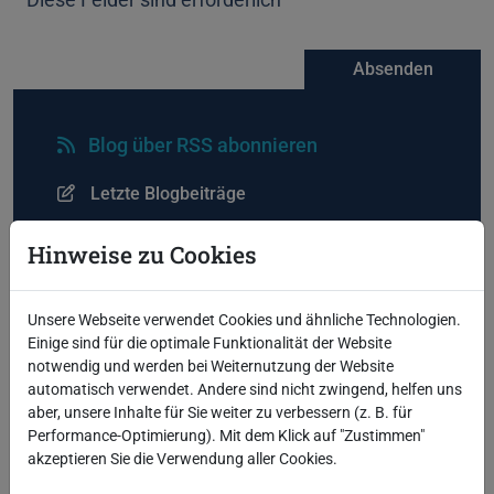
Absenden
Blog über RSS abonnieren
Letzte Blogbeiträge
MERGE und nie wieder ORA-00001? Doch!
Hinweise zu Cookies
Oracle Critical Patch Update Juli 2026
ODA Release 19.31
Critical Security Patch Update Juni 2026
Unsere Webseite verwendet Cookies und ähnliche Technologien.
Sicher und einfach joinen mit JOIN TO ONE
Einige sind für die optimale Funktionalität der Website
notwendig und werden bei Weiternutzung der Website
automatisch verwendet. Andere sind nicht zwingend, helfen uns
aber, unsere Inhalte für Sie weiter zu verbessern (z. B. für
Performance-Optimierung). Mit dem Klick auf "Zustimmen"
akzeptieren Sie die Verwendung aller Cookies.