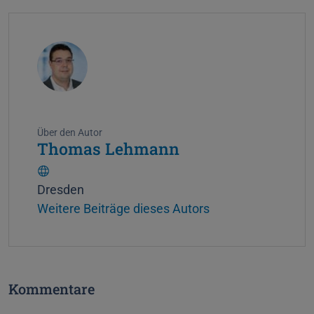
Über den Autor
Thomas Lehmann
W
Dresden
e
Weitere Beiträge dieses Autors
b
s
i
t
Kommentare
e