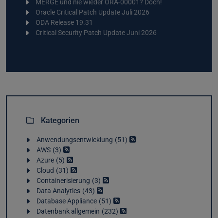
MERGE und nie wieder ORA-00001? Doch!
Oracle Critical Patch Update Juli 2026
ODA Release 19.31
Critical Security Patch Update Juni 2026
Kategorien
Anwendungsentwicklung
51
AWS
3
Azure
5
Cloud
31
Containerisierung
3
Data Analytics
43
Database Appliance
51
Datenbank allgemein
232