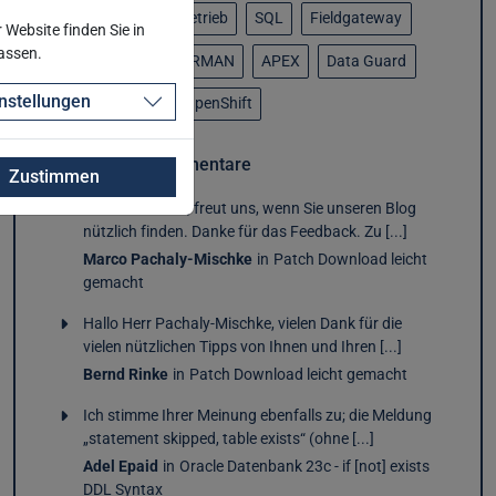
ASM / ACFS
Betrieb
SQL
Fieldgateway
Website finden Sie in
passen.
Cloud Control
RMAN
APEX
Data Guard
nstellungen
Elastic Stack
OpenShift
Letzte Kommentare
Zustimmen
Hallo Her Rinke, freut uns, wenn Sie unseren Blog
nützlich finden. Danke für das Feedback. Zu [...]
Marco Pachaly-Mischke
in
Patch Download leicht
gemacht
Hallo Herr Pachaly-Mischke, vielen Dank für die
vielen nützlichen Tipps von Ihnen und Ihren [...]
Bernd Rinke
in
Patch Download leicht gemacht
Ich stimme Ihrer Meinung ebenfalls zu; die Meldung
„statement skipped, table exists“ (ohne [...]
Adel Epaid
in
Oracle Datenbank 23c - if [not] exists
DDL Syntax