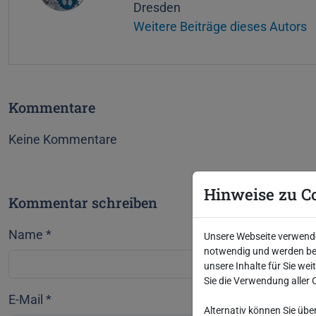
Dresden
Weitere Beiträge dieses Autors
Kommentare
Keine Kommentare
Hinweise zu C
Kommentar schreiben
Name
*
Unsere Webseite verwendet
notwendig und werden bei
unsere Inhalte für Sie we
Sie die Verwendung aller 
E-Mail
*
Alternativ können Sie übe