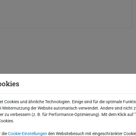
w
i
l
i
n
u
t
g
e
t
s
e
k
r
y
ookies
 Cookies und ähnliche Technologien. Einige sind für die optimale Funkti
 Weiternutzung der Website automatisch verwendet. Andere sind nicht z
iter zu verbessern (z. B. für Performance-Optimierung). Mit dem Klick auf
Cookies.
r die
Cookie-Einstellungen
den Websitebesuch mit eingeschränkter Cookie