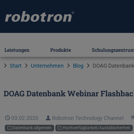
Leistungen
Produkte
Schulungszentru
Start
Unternehmen
Blog
DOAG Datenbank 
DOAG Datenbank Webinar Flashbac
Veröffentlicht
03.02.2020
Autor
Robotron Technology Channel
Kategorien
Datenbank allgemein
Hochverfügbarkeit/Ausfallsicherheit