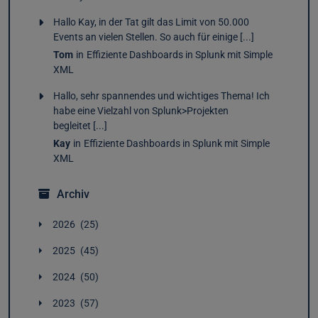
Hallo Kay, in der Tat gilt das Limit von 50.000
Events an vielen Stellen. So auch für einige [...]
Tom
in
Effiziente Dashboards in Splunk mit Simple
XML
Hallo, sehr spannendes und wichtiges Thema! Ich
habe eine Vielzahl von Splunk>Projekten
begleitet [...]
Kay
in
Effiziente Dashboards in Splunk mit Simple
XML
Archiv
2026
25
August
1
2025
45
Juli
2
Dezember
4
Juni
5
2024
50
November
4
Mai
4
Dezember
3
Oktober
4
April
2
2023
57
November
4
September
2
März
3