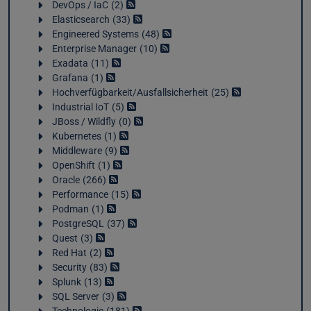
DevOps / IaC
2
Elasticsearch
33
Engineered Systems
48
Enterprise Manager
10
Exadata
11
Grafana
1
Hochverfügbarkeit/Ausfallsicherheit
25
Industrial IoT
5
JBoss / Wildfly
0
Kubernetes
1
Middleware
9
OpenShift
1
Oracle
266
Performance
15
Podman
1
PostgreSQL
37
Quest
3
Red Hat
2
Security
83
Splunk
13
SQL Server
3