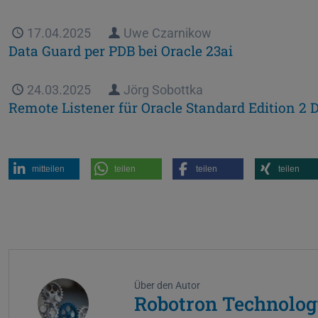
Veröffentlicht
17.04.2025
Autor
Uwe Czarnikow
Data Guard per PDB bei Oracle 23ai
Veröffentlicht
24.03.2025
Autor
Jörg Sobottka
Remote Listener für Oracle Standard Edition 2
mitteilen
teilen
teilen
teilen
Über den Autor
Robotron Technolog