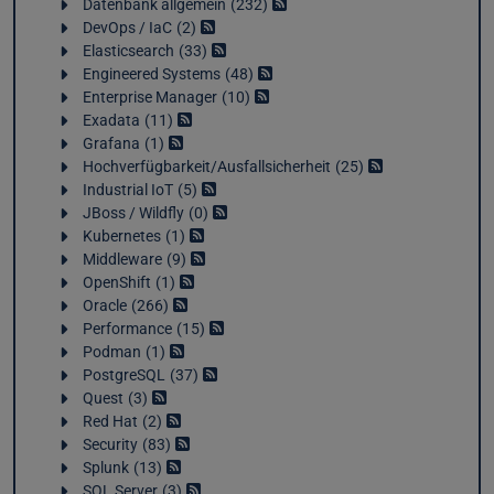
Datenbank allgemein
232
DevOps / IaC
2
Elasticsearch
33
Engineered Systems
48
Enterprise Manager
10
Exadata
11
Grafana
1
Hochverfügbarkeit/Ausfallsicherheit
25
Industrial IoT
5
JBoss / Wildfly
0
Kubernetes
1
Middleware
9
OpenShift
1
Oracle
266
Performance
15
Podman
1
PostgreSQL
37
Quest
3
Red Hat
2
Security
83
Splunk
13
SQL Server
3