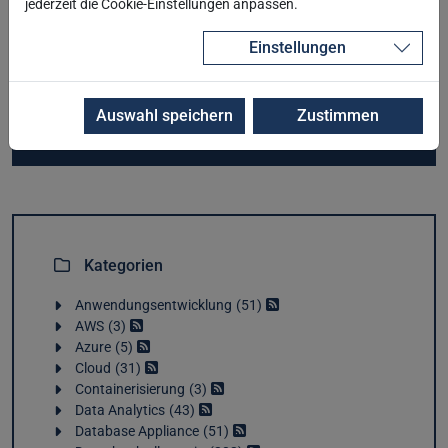
ODA Release 19.32
jederzeit die Cookie-Einstellungen anpassen.
MERGE und nie wieder ORA-00001? Doch!
Oracle Critical Patch Update Juli 2026
Einstellungen
ODA Release 19.31
Critical Security Patch Update Juni 2026
Auswahl speichern
Zustimmen
Kategorien
Anwendungsentwicklung
51
AWS
3
Azure
5
Cloud
31
Containerisierung
3
Data Analytics
43
Database Appliance
51