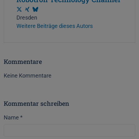
T
X
B
Dresden
w
i
l
Weitere Beiträge dieses Autors
i
n
u
t
g
e
t
s
e
k
Kommentare
r
y
Keine Kommentare
Kommentar schreiben
Name
*