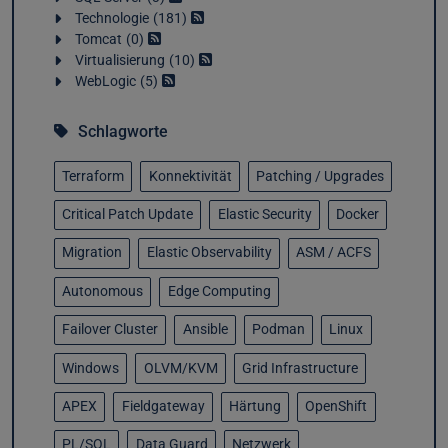
Technologie
181
Tomcat
0
Virtualisierung
10
WebLogic
5
Schlagworte
Terraform
Konnektivität
Patching / Upgrades
Critical Patch Update
Elastic Security
Docker
Migration
Elastic Observability
ASM / ACFS
Autonomous
Edge Computing
Failover Cluster
Ansible
Podman
Linux
Windows
OLVM/KVM
Grid Infrastructure
APEX
Fieldgateway
Härtung
OpenShift
PL/SQL
Data Guard
Netzwerk