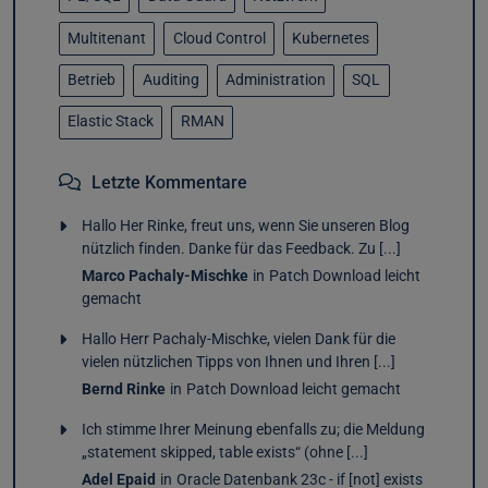
Multitenant
Cloud Control
Kubernetes
Betrieb
Auditing
Administration
SQL
Elastic Stack
RMAN
Letzte Kommentare
Hallo Her Rinke, freut uns, wenn Sie unseren Blog
nützlich finden. Danke für das Feedback. Zu [...]
Marco Pachaly-Mischke
in
Patch Download leicht
gemacht
Hallo Herr Pachaly-Mischke, vielen Dank für die
vielen nützlichen Tipps von Ihnen und Ihren [...]
Bernd Rinke
in
Patch Download leicht gemacht
Ich stimme Ihrer Meinung ebenfalls zu; die Meldung
„statement skipped, table exists“ (ohne [...]
Adel Epaid
in
Oracle Datenbank 23c - if [not] exists