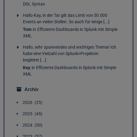
DDL Syntax
Hallo Kay, in der Tat gilt das Limit von 50.000
Events an vielen Stellen. So auch für einige [...]
Tom
in
Effiziente Dashboards in Splunk mit Simple
XML
Hallo, sehr spannendes und wichtiges Thema! Ich
habe eine Vielzahl von Splunk>Projekten
begleitet [...]
Kay
in
Effiziente Dashboards in Splunk mit Simple
XML
Archiv
2026
25
August
1
2025
45
Juli
2
Dezember
4
Juni
5
2024
50
November
4
Mai
4
Dezember
3
Oktober
4
April
2
2023
57