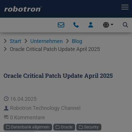
T
Start
Unternehmen
Blog
Oracle Critical Patch Update April 2025
Oracle Critical Patch Update April 2025
Veröffentlicht
16.04.2025
Autor
Robotron Technology Channel
Beginne eine Unterhaltung
0 Kommentare
Kategorien
Datenbank allgemein
Oracle
Security