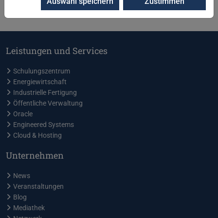
Auswahl speichern
Zustimmen
Zurück
Leistungen und Services
Schulungszentrum
Energiewirtschaft
Industrielle Fertigung
Öffentliche Verwaltung
Oracle
Engineered Systems
Cloud & Hosting
Unternehmen
News
Veranstaltungen
Blog
Mediathek