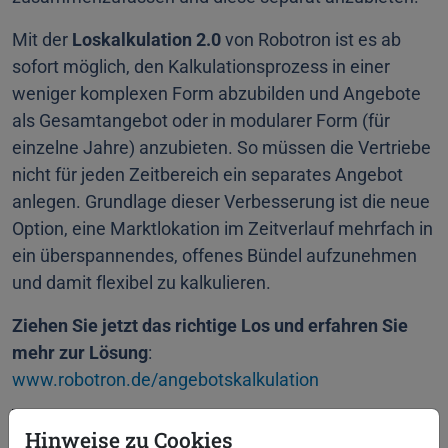
Mit der
Loskalkulation 2.0
von Robotron ist es ab
sofort möglich, den Kalkulationsprozess in einer
weniger komplexen Form abzubilden und Angebote
als Gesamtangebot oder in modularer Form (für
einzelne Jahre) anzubieten. So müssen die Vertriebe
nicht für jeden Zeitbereich ein separates Angebot
anlegen. Grundlage dieser Verbesserung ist die neue
Option, eine Marktlokation im Zeitverlauf mehrfach in
ein überspannendes, offenes Bündel aufzunehmen
und damit flexibel zu kalkulieren.
Ziehen Sie jetzt das richtige Los und erfahren Sie
mehr zur Lösung
:
www.robotron.de/angebotskalkulation
Hinweise zu Cookies