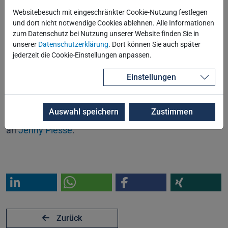
Websitebesuch mit eingeschränkter Cookie-Nutzung festlegen
Anmeldung
und dort nicht notwendige Cookies ablehnen. Alle Informationen
zum Datenschutz bei Nutzung unserer Website finden Sie in
unserer
Datenschutzerklärung
. Dort können Sie auch später
jederzeit die Cookie-Einstellungen anpassen.
Das Registrierungsformular kann nicht angezeigt
werden - mögliche Gründe: Start-Datum der
Einstellungen
Veranstaltung ist bereits erreicht, Anmeldefrist oder
max. Anzahl Teilnehmer überschritten. Fragen zur
Auswahl speichern
Zustimmen
Veranstaltung oder Anmeldung richten Sie bitte gern
an
Jenny Plesse
.
Zurück