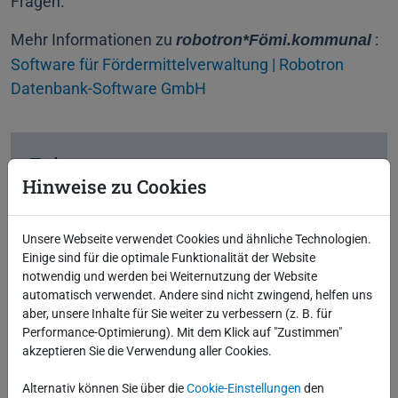
Fragen.
Mehr Informationen zu
:
robotron*Fömi.kommunal
Software für Fördermittelverwaltung | Robotron
Datenbank-Software GmbH
Fakten
Hinweise zu Cookies
19.05.
2026
Unsere Webseite verwendet Cookies und ähnliche Technologien.
10:00 - 11:00 Uhr
Einige sind für die optimale Funktionalität der Website
notwendig und werden bei Weiternutzung der Website
automatisch verwendet. Andere sind nicht zwingend, helfen uns
Online
aber, unsere Inhalte für Sie weiter zu verbessern (z. B. für
Performance-Optimierung). Mit dem Klick auf "Zustimmen"
Download iCal Datei
akzeptieren Sie die Verwendung aller Cookies.
Alternativ können Sie über die
Cookie-Einstellungen
den