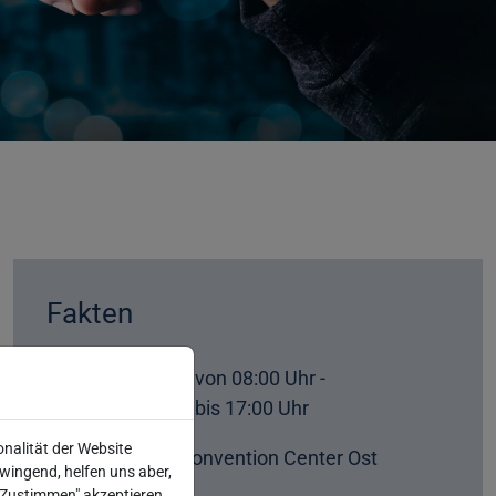
Fakten
17.11.2026 von 08:00 Uhr -
19.11.2026 bis 17:00 Uhr
onalität der Website
Nürnberg Convention Center Ost
wingend, helfen uns aber,
 "Zustimmen" akzeptieren