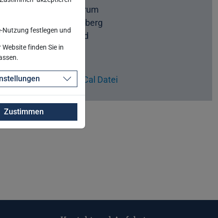
Messezentrum
90471 Nürnberg
-Nutzung festlegen und
Deutschland
Website finden Sie in
Website
passen.
nstellungen
Download iCal Datei
Zustimmen