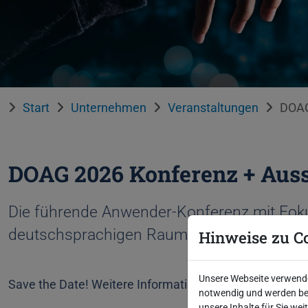
Start
Unternehmen
Veranstaltungen
DOAG
DOAG 2026 Konferenz + Auss
Die führende Anwender-Konferenz mit Foku
deutschsprachigen Raum.
Hinweise zu C
Unsere Webseite verwendet
Save the Date! Weitere Informationen folgen im Somm
notwendig und werden bei
unsere Inhalte für Sie we