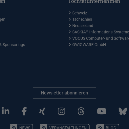
en
Tochterunternehmen
Schweiz
gen
Tschechien
Neuseeland
®
SASKIA
Informations-System
VOCUS Computer- und Softwa
& Sponsorings
OWIGWARE GmbH
Newsletter abonnieren
NEWS
VERANSTALTUNGEN
BLOG