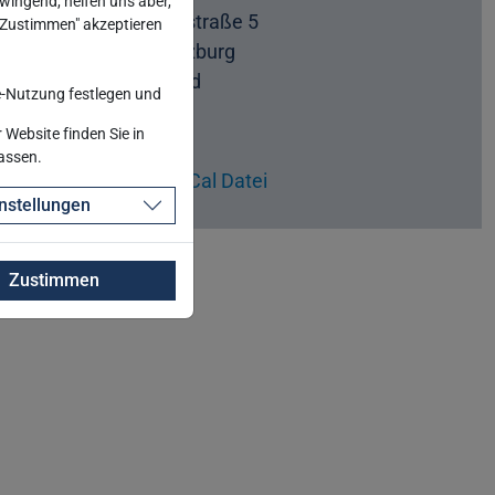
wingend, helfen uns aber,
Pleichertorstraße 5
 "Zustimmen" akzeptieren
97070 Würzburg
Deutschland
-Nutzung festlegen und
Website
Website finden Sie in
passen.
Download iCal Datei
nstellungen
Zustimmen