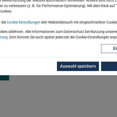
ssen, Kämmereien, Finanzbuchhaltungen,
 Weiternutzung der Website automatisch verwendet. Andere sind nicht z
iter zu verbessern (z. B. für Performance-Optimierung). Mit dem Klick auf
unkt stehen aktuelle Zukunftsthemen der kommunalen
Cookies.
igitalem Euro und Wero über Kassenrecht und
nd modernen Fachanwendungen.
r die
Cookie-Einstellungen
den Websitebesuch mit eingeschränkter Cookie
okies ablehnen. Alle Informationen zum Datenschutz bei Nutzung unserer 
ne Software für das digitale Fördermittelmanagement,
ärung
. Dort können Sie auch später jederzeit die Cookie-Einstellungen an
von Fördermitteln für Geber- und
Ei
Auswahl speichern