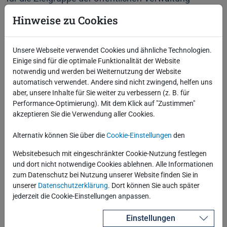
angestrebt. „Wir versprechen uns eine Absicherung
Hinweise zu Cookies
unseres stabilen Geschäftes in den betroffenden
Märkten“, so Ulf Heinemann, Geschäftsführer von
Unsere Webseite verwendet Cookies und ähnliche Technologien.
Robotron. „Zusätzlich freuen wir uns natürlich über
Einige sind für die optimale Funktionalität der Website
den Win-Win-Effekt, der für alle beteiligten
notwendig und werden bei Weiternutzung der Website
Unternehmen mit diesem Zusammenschluss
automatisch verwendet. Andere sind nicht zwingend, helfen uns
eintritt.“
aber, unsere Inhalte für Sie weiter zu verbessern (z. B. für
Performance-Optimierung). Mit dem Klick auf "Zustimmen"
Weitere Downloads
akzeptieren Sie die Verwendung aller Cookies.
Alternativ können Sie über die
Cookie-Einstellungen
den
Pressemeldung Fusion Robotron VOCUS SASKIA®,
Websitebesuch mit eingeschränkter Cookie-Nutzung festlegen
239 KB
und dort nicht notwendige Cookies ablehnen. Alle Informationen
zum Datenschutz bei Nutzung unserer Website finden Sie in
unserer
Datenschutzerklärung
. Dort können Sie auch später
jederzeit die Cookie-Einstellungen anpassen.
Einstellungen