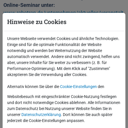
Online-Seminar unter:
www.robotron.de/unternehmen/aktuelles/veranstalt
ungen/details/online-seminar-netzbetreiber-in-der-
Hinweise zu Cookies
pflicht-steuerbarkeitscheck-gemaess-12-enwg
Unsere Webseite verwendet Cookies und ähnliche Technologien.
Einige sind für die optimale Funktionalität der Website
notwendig und werden bei Weiternutzung der Website
automatisch verwendet. Andere sind nicht zwingend, helfen uns
aber, unsere Inhalte für Sie weiter zu verbessern (z. B. für
Performance-Optimierung). Mit dem Klick auf "Zustimmen"
akzeptieren Sie die Verwendung aller Cookies.
Alternativ können Sie über die
Cookie-Einstellungen
den
Websitebesuch mit eingeschränkter Cookie-Nutzung festlegen
und dort nicht notwendige Cookies ablehnen. Alle Informationen
zum Datenschutz bei Nutzung unserer Website finden Sie in
unserer
Datenschutzerklärung
. Dort können Sie auch später
jederzeit die Cookie-Einstellungen anpassen.