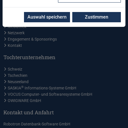
News
Veranstaltungen
Auswahl speichern
Zustimmen
Blog
Mediathek
Netzwerk
Engagement & Sponsorings
Kontakt
Tochterunternehmen
Schweiz
Tschechien
Neuseeland
®
SASKIA
Informations-Systeme GmbH
VOCUS Computer- und Softwaresysteme GmbH
OWIGWARE GmbH
Kontakt und Anfahrt
Robotron Datenbank-Software GmbH