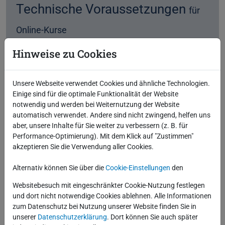
Technische Voraussetzungen
für
Online-Kurse
Hinweise zu Cookies
Folgende Tools sind im Einsatz:
Zoom oder GoTo Webinar
für die
Präsentation der Kursinhalte
Unsere Webseite verwendet Cookies und ähnliche Technologien.
Für Inhouse-Kurse können individuelle
Einige sind für die optimale Funktionalität der Website
Softwarelösungen zum Einsatz kommen
notwendig und werden bei Weiternutzung der Website
automatisch verwendet. Andere sind nicht zwingend, helfen uns
aber, unsere Inhalte für Sie weiter zu verbessern (z. B. für
Performance-Optimierung). Mit dem Klick auf "Zustimmen"
akzeptieren Sie die Verwendung aller Cookies.
PDF zum Download
Alternativ können Sie über die
Cookie-Einstellungen
den
Websitebesuch mit eingeschränkter Cookie-Nutzung festlegen
und dort nicht notwendige Cookies ablehnen. Alle Informationen
zum Datenschutz bei Nutzung unserer Website finden Sie in
unserer
Datenschutzerklärung
. Dort können Sie auch später