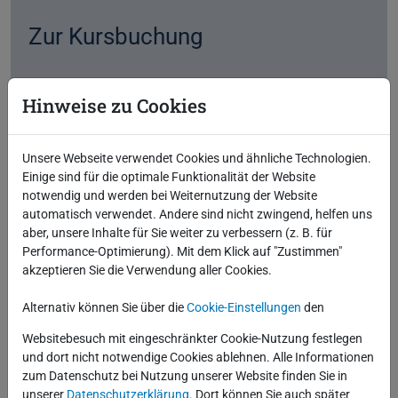
Zur Kursbuchung
Termine auf Anfrage
Hinweise zu Cookies
Unsere Webseite verwendet Cookies und ähnliche Technologien.
Technische Voraussetzungen
für
Einige sind für die optimale Funktionalität der Website
notwendig und werden bei Weiternutzung der Website
Online-Kurse
automatisch verwendet. Andere sind nicht zwingend, helfen uns
aber, unsere Inhalte für Sie weiter zu verbessern (z. B. für
Performance-Optimierung). Mit dem Klick auf "Zustimmen"
Folgende Tools sind im Einsatz:
akzeptieren Sie die Verwendung aller Cookies.
Zoom
für die Präsentation der Kursinhalte
und
Alternativ können Sie über die
Cookie-Einstellungen
den
Citrix für die Übungsumgebungen
Websitebesuch mit eingeschränkter Cookie-Nutzung festlegen
Für Inhouse-Kurse können individuelle
Softwarelösungen zum Einsatz kommen
und dort nicht notwendige Cookies ablehnen. Alle Informationen
zum Datenschutz bei Nutzung unserer Website finden Sie in
unserer
Datenschutzerklärung
. Dort können Sie auch später