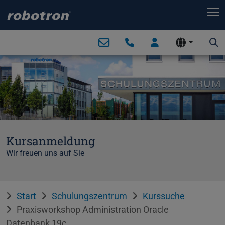
T
Kursanmeldung
Wir freuen uns auf Sie
Start
Schulungszentrum
Kurssuche
Praxisworkshop Administration Oracle
Datenbank 19c