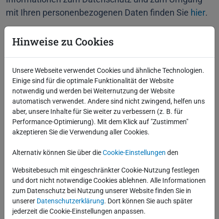
mit Ihren personenbezogenen Daten finden Sie
hier
.
Teilnahmebedingungen
Hinweise zu Cookies
Unsere Webseite verwendet Cookies und ähnliche Technologien.
Es gelten die
Teilnahmebedingungen
der Robotron
Einige sind für die optimale Funktionalität der Website
Datenbank-Software GmbH.
notwendig und werden bei Weiternutzung der Website
automatisch verwendet. Andere sind nicht zwingend, helfen uns
aber, unsere Inhalte für Sie weiter zu verbessern (z. B. für
Performance-Optimierung). Mit dem Klick auf "Zustimmen"
akzeptieren Sie die Verwendung aller Cookies.
Alternativ können Sie über die
Cookie-Einstellungen
den
Websitebesuch mit eingeschränkter Cookie-Nutzung festlegen
und dort nicht notwendige Cookies ablehnen. Alle Informationen
Fakten
zum Datenschutz bei Nutzung unserer Website finden Sie in
unserer
Datenschutzerklärung
. Dort können Sie auch später
jederzeit die Cookie-Einstellungen anpassen.
07.12.
- 11.12.
2026