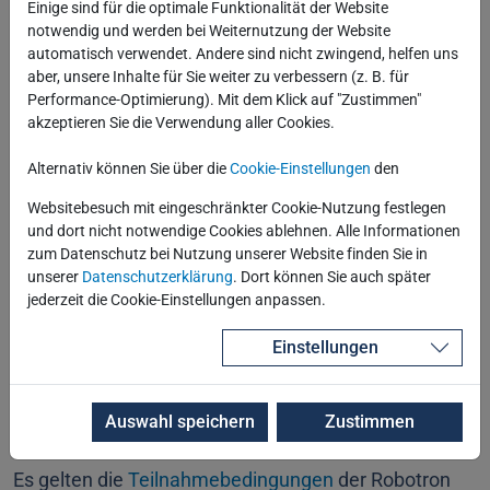
Einige sind für die optimale Funktionalität der Website
notwendig und werden bei Weiternutzung der Website
Telefon
automatisch verwendet. Andere sind nicht zwingend, helfen uns
aber, unsere Inhalte für Sie weiter zu verbessern (z. B. für
Performance-Optimierung). Mit dem Klick auf "Zustimmen"
akzeptieren Sie die Verwendung aller Cookies.
Abteilung
Alternativ können Sie über die
Cookie-Einstellungen
den
Websitebesuch mit eingeschränkter Cookie-Nutzung festlegen
und dort nicht notwendige Cookies ablehnen. Alle Informationen
zum Datenschutz bei Nutzung unserer Website finden Sie in
unserer
Datenschutzerklärung
. Dort können Sie auch später
jederzeit die Cookie-Einstellungen anpassen.
Informationen zum Datenschutz und zum Umgang
mit Ihren personenbezogenen Daten finden Sie
hier
.
Einstellungen
Teilnahmebedingungen
Auswahl speichern
Zustimmen
Es gelten die
Teilnahmebedingungen
der Robotron