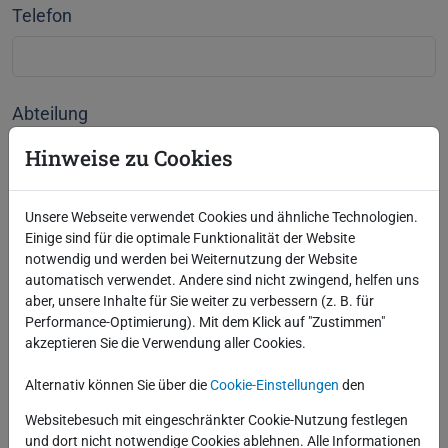
Telefon
Abteilung
Hinweise zu Cookies
*
Wie möchten Sie teilnehmen?
Unsere Webseite verwendet Cookies und ähnliche Technologien.
Einige sind für die optimale Funktionalität der Website
Kurs im Schulungszentrum
notwendig und werden bei Weiternutzung der Website
automatisch verwendet. Andere sind nicht zwingend, helfen uns
Online
aber, unsere Inhalte für Sie weiter zu verbessern (z. B. für
Performance-Optimierung). Mit dem Klick auf "Zustimmen"
akzeptieren Sie die Verwendung aller Cookies.
Alternativ können Sie über die
Cookie-Einstellungen
den
Informationen zum Datenschutz und zum Umgang
mit Ihren personenbezogenen Daten finden Sie
hier
.
Websitebesuch mit eingeschränkter Cookie-Nutzung festlegen
und dort nicht notwendige Cookies ablehnen. Alle Informationen