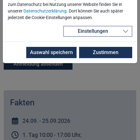
zum Datenschutz bei Nutzung unserer Website finden Sie in
Teilnahmebedingungen
unserer
Datenschutzerklärung
. Dort können Sie auch später
jederzeit die Cookie-Einstellungen anpassen.
Einstellungen
Es gelten die
Teilnahmebedingungen
der Robotron
Datenbank-Software GmbH.
Auswahl speichern
Zustimmen
Fakten
24.09.
- 25.09.
2026
1. Tag 10:00 - 17:00 Uhr,