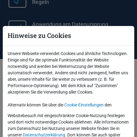
Regeln
Anwendung am Datenursprung
Hinweise zu Cookies
Unsere Webseite verwendet Cookies und ähnliche Technologien.
Einige sind für die optimale Funktionalität der Website
notwendig und werden bei Weiternutzung der Website
automatisch verwendet. Andere sind nicht zwingend, helfen uns
Unsere Lösung in der Live-Präsentation
aber, unsere Inhalte für Sie weiter zu verbessern (z. B. für
Performance-Optimierung). Mit dem Klick auf "Zustimmen"
akzeptieren Sie die Verwendung aller Cookies.
.conf 2024 Breakout Session
Alternativ können Sie über die
Cookie-Einstellungen
den
Websitebesuch mit eingeschränkter Cookie-Nutzung festlegen
"Unlocking Manufacturing Potential:
und dort nicht notwendige Cookies ablehnen. Alle Informationen
Human In The Loop for Real-Time
zum Datenschutz bei Nutzung unserer Website finden Sie in
Insights in Electric Mobility
unserer
Datenschutzerklärung
. Dort können Sie auch später