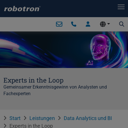
T
Experts in the Loop
Gemeinsamer Erkenntnisgewinn von Analysten und
Fachexperten
Start
Leistungen
Data Analytics und BI
Experts in the Loop