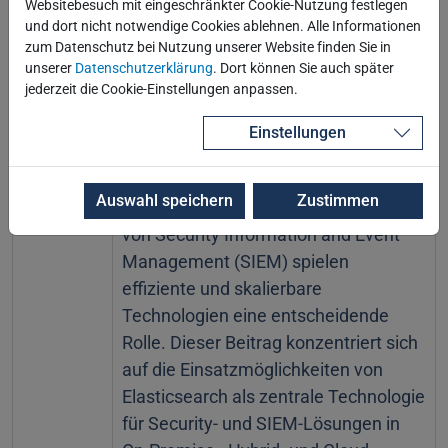
Websitebesuch mit eingeschränkter Cookie-Nutzung festlegen
und dort nicht notwendige Cookies ablehnen. Alle Informationen
14:30 Uhr
Einsatz von SIEM-Lösungen in Cloud-
zum Datenschutz bei Nutzung unserer Website finden Sie in
unserer
Datenschutzerklärung
. Dort können Sie auch später
Umgebungen (Jan Schurig, Anton
jederzeit die Cookie-Einstellungen anpassen.
Fath)
In zunehmend vernetzten und
Einstellungen
hybriden IT-Umgebungen gewinnt die
Sicherheit von Infrastrukturen stetig
Auswahl speichern
Zustimmen
an Bedeutung. Besonders im Kontext
von Security Information and Event
Management (SIEM) spielen
effiziente und skalierbare
Technologien eine entscheidende
Rolle. Dieser Beitrag konzentriert sich
auf die Einsatzmöglichkeiten von
Elasticsearch als zentrale Technologie
für Security- und SIEM-Lösungen in