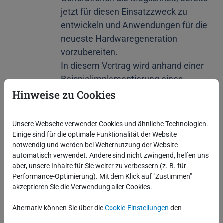
jetzt für diesen Einsatzzweck zu
entwickeln und Anwendungen für die
neueste Hardwaregeneration
vorzubereiten.
In diesem Vortrag wird anhand einer
Beispielimplementierung eines
Chatbots, der beim Kochen
Hinweise zu Cookies
unterstützt, gezeigt, wie dies auf einer
ODA mittels Vektorsuche und LLM in
Unsere Webseite verwendet Cookies und ähnliche Technologien.
einer 23ai-Datenbank umgesetzt
Einige sind für die optimale Funktionalität der Website
notwendig und werden bei Weiternutzung der Website
werden kann. Dabei wird auf die
automatisch verwendet. Andere sind nicht zwingend, helfen uns
technische Vorbereitung der
aber, unsere Inhalte für Sie weiter zu verbessern (z. B. für
Infrastruktur sowie auf die
Performance-Optimierung). Mit dem Klick auf "Zustimmen"
Implementierung in der Datenbank
akzeptieren Sie die Verwendung aller Cookies.
eingegangen.
Alternativ können Sie über die
Cookie-Einstellungen
den
14:15 Uhr
Kaffeepause