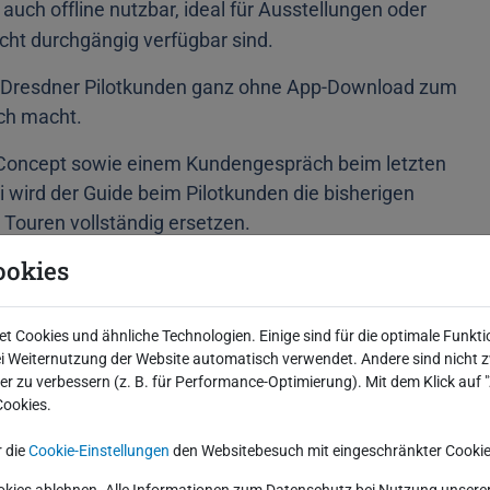
t auch offline nutzbar, ideal für Ausstellungen oder
cht durchgängig verfügbar sind.
m Dresdner Pilotkunden ganz ohne App-Download zum
ch macht.
of Concept sowie einem Kundengespräch beim letzten
wird der Guide beim Pilotkunden die bisherigen
 Touren vollständig ersetzen.
ookies
kosten, denn klassische Audioguides sind nicht nur
im laufenden Betrieb.
 Cookies und ähnliche Technologien. Einige sind für die optimale Funkti
chtung digitaler Besucherführung – flexibel, intuitiv
 Weiternutzung der Website automatisch verwendet. Andere sind nicht z
iter zu verbessern (z. B. für Performance-Optimierung). Mit dem Klick auf
Cookies.
er Team gern an!
r die
Cookie-Einstellungen
den Websitebesuch mit eingeschränkter Cookie