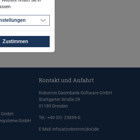
Website finden Sie in
passen.
nstellungen
Zustimmen
Kontakt und Anfahrt
Robotron Datenbank-Software GmbH
Stuttgarter Straße 29
01189 Dresden
e GmbH
Tel.: +49 351 25859-0
resysteme GmbH
E-Mail:
info(at)robotron(dot)de