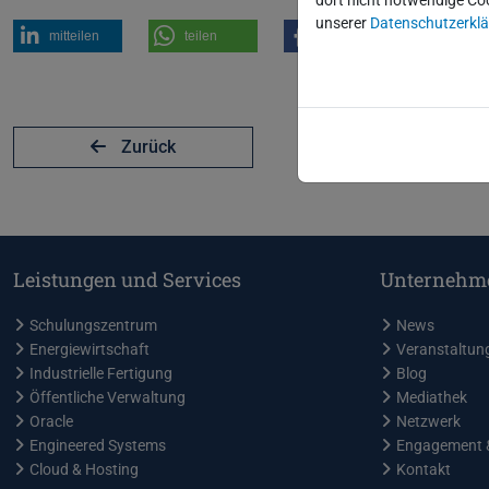
dort nicht notwendige Co
unserer
Datenschutzerkl
mitteilen
teilen
teilen
poste
Zurück
Leistungen und Services
Unternehm
Schulungszentrum
News
Energiewirtschaft
Veranstaltun
Industrielle Fertigung
Blog
Öffentliche Verwaltung
Mediathek
Oracle
Netzwerk
Engineered Systems
Engagement 
Cloud & Hosting
Kontakt