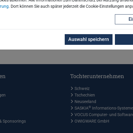
okies ablehnen. Alle Informationen zum Datenschutz bei Nutzung unserer 
ärung
. Dort können Sie auch später jederzeit die Cookie-Einstellungen an
n
teilen
Ei
Auswahl speichern
en
Tochterunternehmen
Schweiz
gen
Tschechien
Neuseeland
®
SASKIA
Informations-System
VOCUS Computer- und Softwa
& Sponsorings
OWIGWARE GmbH