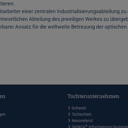
tieren.
itarbeiter einer zentralen Industrialisierungsabteilung z
antwortlichen Abteilung des jeweiligen Werkes zu überge
erbarer Ansatz für die weltweite Betreuung der optischen
en
Tochterunternehmen
Schweiz
gen
Tschechien
Neuseeland
®
SASKIA
Informations-System