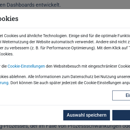
alen Dashboards entwickelt.
ookies
fläche den Prozessingenieuren die Pflege, Verwaltung und
noch ein User Management und die Anbindung zum Active
deployed ist, kann die RCV-Lösung die Bewertung der Ka
 Cookies und ähnliche Technologien. Einige sind für die optimale Funkti
eben werden. Diese Funktionalität wurde in einer Testumg
 Weiternutzung der Website automatisch verwendet. Andere sind nicht z
iter zu verbessern (z. B. für Performance-Optimierung). Mit dem Klick auf
Cookies.
r die
Cookie-Einstellungen
den Websitebesuch mit eingeschränkter Cookie
okies ablehnen. Alle Informationen zum Datenschutz bei Nutzung unserer 
ärung
. Dort können Sie auch später jederzeit die Cookie-Einstellungen an
n Software-Komponenten, könnten in einer produktiven V
Ei
leichartige Anwendungsfälle in verschiedenen Werken wel
ud-Infrastrukturen problemlos kombinierbar sind, schafft
Auswahl speichern
e der Nachvollziehbarkeit der Prüfentscheidung, die Mod
ng-Prozesses, der im Falle von Prozessschwankungen oder