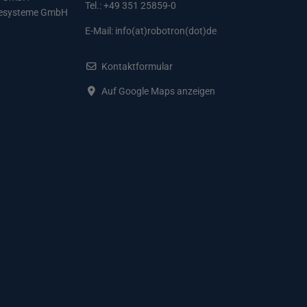
Tel.: +49 351 25859-0
resysteme GmbH
E-Mail:
info(at)robotron(dot)de
Kontaktformular
Auf Google Maps anzeigen