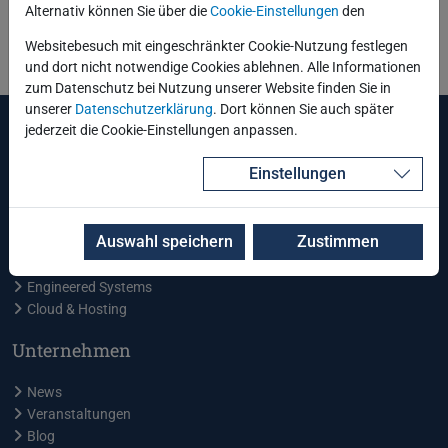
Alternativ können Sie über die
Cookie-Einstellungen
den
Zurück
Websitebesuch mit eingeschränkter Cookie-Nutzung festlegen
und dort nicht notwendige Cookies ablehnen. Alle Informationen
zum Datenschutz bei Nutzung unserer Website finden Sie in
unserer
Datenschutzerklärung
. Dort können Sie auch später
jederzeit die Cookie-Einstellungen anpassen.
Leistungen und Services
Einstellungen
Schulungszentrum
Energiewirtschaft
Industrielle Fertigung
Auswahl speichern
Zustimmen
Öffentliche Verwaltung
Oracle
Engineered Systems
Cloud & Hosting
Unternehmen
News
Veranstaltungen
Blog