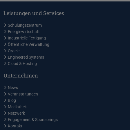
März
4
Januar
8
Juni
4
April
4
Februar
4
Mai
6
März
2
Leistungen und Services
Januar
4
April
4
Februar
7
März
1
Januar
5
Schulungszentrum
Energiewirtschaft
Industrielle Fertigung
Öffentliche Verwaltung
Oracle
Engineered Systems
Cloud & Hosting
Unternehmen
News
Veranstaltungen
Blog
Mediathek
Netzwerk
Engagement & Sponsorings
Kontakt