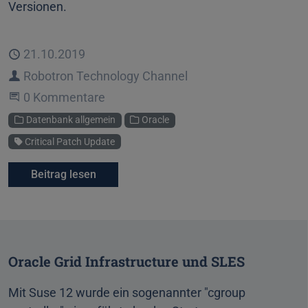
Versionen.
Veröffentlicht
21.10.2019
Autor
Robotron Technology Channel
Beginne eine Unterhaltung
0 Kommentare
Kategorien
Datenbank allgemein
Oracle
Schlagwort
Critical Patch Update
Beitrag lesen
Oracle Grid Infrastructure und SLES
Mit Suse 12 wurde ein sogenannter "cgroup