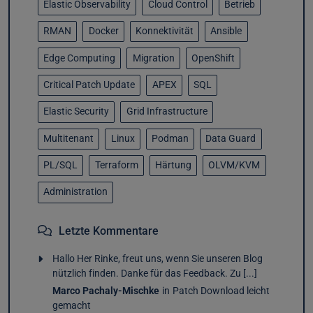
Elastic Observability
Cloud Control
Betrieb
RMAN
Docker
Konnektivität
Ansible
Edge Computing
Migration
OpenShift
Critical Patch Update
APEX
SQL
Elastic Security
Grid Infrastructure
Multitenant
Linux
Podman
Data Guard
PL/SQL
Terraform
Härtung
OLVM/KVM
Administration
Letzte Kommentare
Hallo Her Rinke, freut uns, wenn Sie unseren Blog
nützlich finden. Danke für das Feedback. Zu [...]
Marco Pachaly-Mischke
in
Patch Download leicht
gemacht