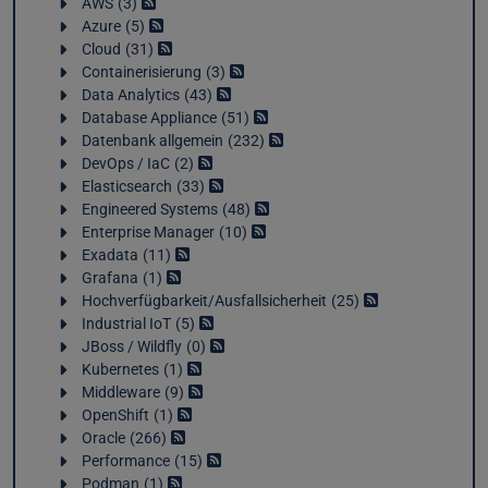
AWS
3
Azure
5
Cloud
31
Containerisierung
3
Data Analytics
43
Database Appliance
51
Datenbank allgemein
232
DevOps / IaC
2
Elasticsearch
33
Engineered Systems
48
Enterprise Manager
10
Exadata
11
Grafana
1
Hochverfügbarkeit/Ausfallsicherheit
25
Industrial IoT
5
JBoss / Wildfly
0
Kubernetes
1
Middleware
9
OpenShift
1
Oracle
266
Performance
15
Podman
1