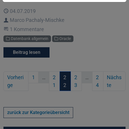
Veröffentlicht
04.07.2019
Autor
Marco Pachaly-Mischke
An der Unterhaltung teilnehmen
1 Kommentare
Kategorien
Datenbank allgemein
Oracle
Beitrag lesen
Vorheri
1
…
2
2
2
…
2
Nächs
ge
1
2
3
4
te
zurück zur Kategorieübersicht