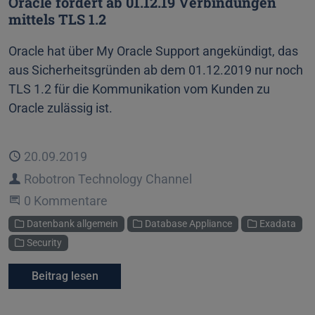
Oracle fordert ab 01.12.19 Verbindungen
mittels TLS 1.2
Oracle hat über My Oracle Support angekündigt, das
aus Sicherheitsgründen ab dem 01.12.2019 nur noch
TLS 1.2 für die Kommunikation vom Kunden zu
Oracle zulässig ist.
Veröffentlicht
20.09.2019
Autor
Robotron Technology Channel
Beginne eine Unterhaltung
0 Kommentare
Kategorien
Datenbank allgemein
Database Appliance
Exadata
Security
Beitrag lesen