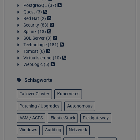
PostgreSQL
37
Quest
3
Red Hat
2
Security
83
Splunk
13
SQL Server
3
Technologie
181
Tomcat
0
Virtualisierung
10
WebLogic
5
Schlagworte
Failover Cluster
Kubernetes
Patching / Upgrades
Autonomous
ASM / ACFS
Elastic Stack
Fieldgateway
Windows
Auditing
Netzwerk