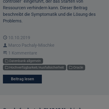
controller" eingeführt, der das Starten von
Ressourcen verhindern kann. Dieser Beitrag
beschreibt die Symptomatik und die Lösung des
Problems.
Veröffentlicht
10.10.2019
Autor
Marco Pachaly-Mischke
An der Unterhaltung teilnehmen
1 Kommentare
Kategorien
Datenbank allgemein
Hochverfügbarkeit/Ausfallsicherheit
Oracle
Beitrag lesen