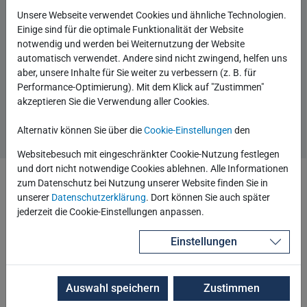
Autor
Robotron Technology Channel
Unsere Webseite verwendet Cookies und ähnliche Technologien.
Einige sind für die optimale Funktionalität der Website
Beginne eine Unterhaltung
0 Kommentare
notwendig und werden bei Weiternutzung der Website
Kategorien
automatisch verwendet. Andere sind nicht zwingend, helfen uns
Security
Datenbank allgemein
aber, unsere Inhalte für Sie weiter zu verbessern (z. B. für
Schlagwort
Critical Patch Update
Performance-Optimierung). Mit dem Klick auf "Zustimmen"
akzeptieren Sie die Verwendung aller Cookies.
Beitrag lesen
Alternativ können Sie über die
Cookie-Einstellungen
den
Websitebesuch mit eingeschränkter Cookie-Nutzung festlegen
und dort nicht notwendige Cookies ablehnen. Alle Informationen
zum Datenschutz bei Nutzung unserer Website finden Sie in
Purge des ADR Homes kann fehlschlagen
unserer
Datenschutzerklärung
. Dort können Sie auch später
jederzeit die Cookie-Einstellungen anpassen.
Normalerweise werden die ADR Homes mittels
Einstellungen
"adrci" und "purge" bereinigt. Doch das muss nicht
immer funktionieren. Gerade nach Updates oder
Upgrades empfiehlt sich ein genauerer Blick.
Auswahl speichern
Zustimmen