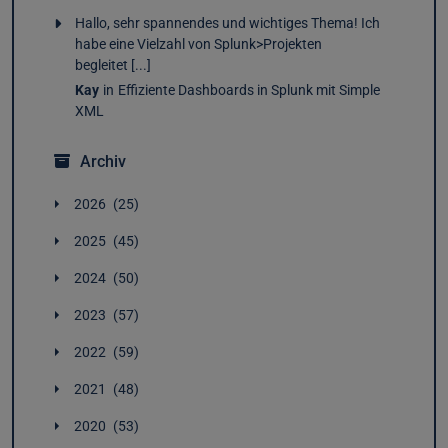
Hallo, sehr spannendes und wichtiges Thema! Ich
habe eine Vielzahl von Splunk>Projekten
begleitet [...]
Kay
in
Effiziente Dashboards in Splunk mit Simple
XML
Archiv
2026
25
August
1
2025
45
Juli
2
Dezember
4
Juni
5
2024
50
November
4
Mai
4
Dezember
3
Oktober
4
April
2
2023
57
November
4
September
2
März
3
Dezember
5
Oktober
2
August
4
2022
59
Februar
4
November
4
September
2
Juli
4
Januar
4
Dezember
4
Oktober
4
August
5
2021
48
Juni
4
November
4
September
5
Juli
8
Mai
4
Dezember
3
Oktober
5
August
5
2020
53
Juni
4
April
4
November
2
September
5
Juli
7