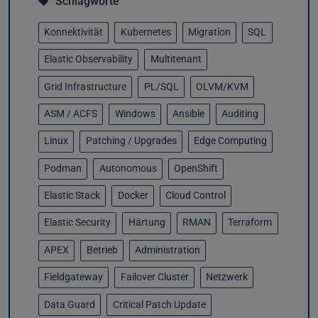
Schlagworte
Konnektivität
Kubernetes
Migration
SQL
Elastic Observability
Multitenant
Grid Infrastructure
PL/SQL
OLVM/KVM
ASM / ACFS
Windows
Ansible
Auditing
Linux
Patching / Upgrades
Edge Computing
Podman
Autonomous
OpenShift
Elastic Stack
Docker
Cloud Control
Elastic Security
Härtung
RMAN
Terraform
APEX
Betrieb
Administration
Fieldgateway
Failover Cluster
Netzwerk
Data Guard
Critical Patch Update