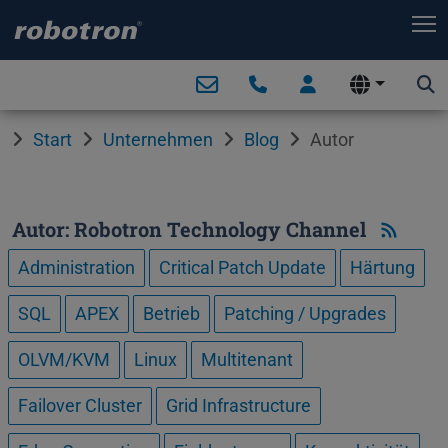
T
Start
Unternehmen
Blog
Autor
Autor: Robotron Technology Channel
Administration
Critical Patch Update
Härtung
SQL
APEX
Betrieb
Patching / Upgrades
OLVM/KVM
Linux
Multitenant
Failover Cluster
Grid Infrastructure