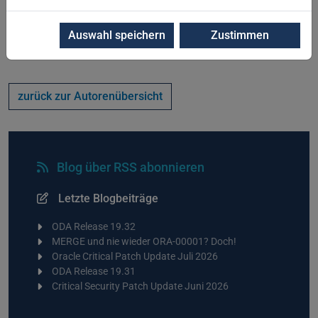
Vorherige
1
…
18
19
20
Auswahl speichern
Zustimmen
zurück zur Autorenübersicht
Blog über RSS abonnieren
Letzte Blogbeiträge
ODA Release 19.32
MERGE und nie wieder ORA-00001? Doch!
Oracle Critical Patch Update Juli 2026
ODA Release 19.31
Critical Security Patch Update Juni 2026