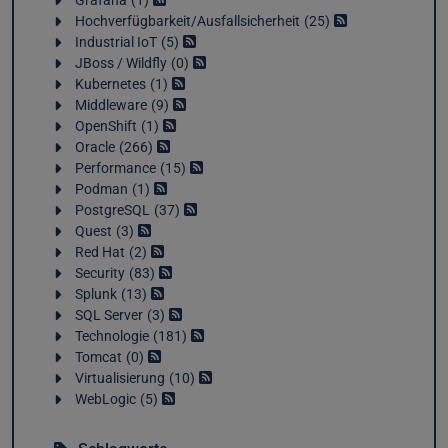
Grafana
1
Hochverfügbarkeit/Ausfallsicherheit
25
Industrial IoT
5
JBoss / Wildfly
0
Kubernetes
1
Middleware
9
OpenShift
1
Oracle
266
Performance
15
Podman
1
PostgreSQL
37
Quest
3
Red Hat
2
Security
83
Splunk
13
SQL Server
3
Technologie
181
Tomcat
0
Virtualisierung
10
WebLogic
5