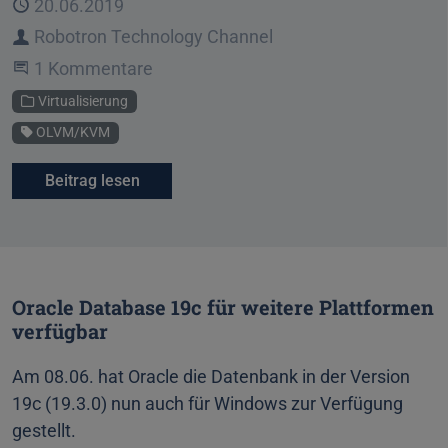
Veröffentlicht
20.06.2019
Autor
Robotron Technology Channel
An der Unterhaltung teilnehmen
1 Kommentare
Kategorie
Virtualisierung
Schlagwort
OLVM/KVM
Beitrag lesen
Oracle Database 19c für weitere Plattformen
verfügbar
Am 08.06. hat Oracle die Datenbank in der Version
19c (19.3.0) nun auch für Windows zur Verfügung
gestellt.