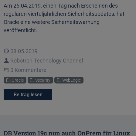
Am 26.04.2019, einen Tag nach Erscheinen des
regulären vierteljährlichen Sicherheitsupdates, hat
Oracle eine weitere Sicherheitswarnung
veröffentlicht.
Veröffentlicht
08.05.2019
Autor
Robotron Technology Channel
Beginne eine Unterhaltung
0 Kommentare
Kategorien
Oracle
Security
WebLogic
Beitrag lesen
DB Version 19c nun auch OnPrem für Linux