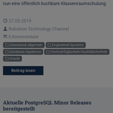
nun eine öffentlich buchbare Klassenraumschulung.
Veröffentlicht
27.05.2019
Autor
Robotron Technology Channel
Beginne eine Unterhaltung
0 Kommentare
Kategorien
Datenbank allgemein
Engineered Systems
Database Appliance
Hochverfügbarkeit/Ausfallsicherheit
Oracle
Beitrag lesen
Aktuelle PostgreSQL Minor Releases
bereitgestellt