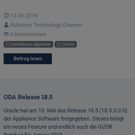
Veröffentlicht
12.06.2019
Autor
Robotron Technology Channel
Beginne eine Unterhaltung
0 Kommentare
Kategorien
Datenbank allgemein
Oracle
Beitrag lesen
ODA Release 18.5
Oracle hat am 10. Mai das Release 18.5 (18.5.0.0.0)
der Appliance Software freigegeben. Dieses bringt
ein neues Feature und endlich auch die GI/DB
Patches für Januar 2019.