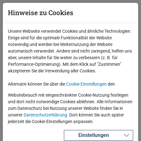
Oracle Critical Patch Update April 2019
Hinweise zu Cookies
Am 16. April 2019 hat Oracle das aktuelle
Unsere Webseite verwendet Cookies und ähnliche Technologien.
Sicherheitsupdate veröffentlicht. Dieses adressiert
Einige sind für die optimale Funktionalität der Website
296 Sicherheitslücken über zahlreiche Produkte und
notwendig und werden bei Weiternutzung der Website
Versionen.
automatisch verwendet. Andere sind nicht zwingend, helfen uns
aber, unsere Inhalte für Sie weiter zu verbessern (z. B. für
Performance-Optimierung). Mit dem Klick auf "Zustimmen"
Veröffentlicht
26.04.2019
akzeptieren Sie die Verwendung aller Cookies.
Autor
Robotron Technology Channel
Alternativ können Sie über die
Cookie-Einstellungen
den
Beginne eine Unterhaltung
0 Kommentare
Websitebesuch mit eingeschränkter Cookie-Nutzung festlegen
Kategorien
Datenbank allgemein
Oracle
und dort nicht notwendige Cookies ablehnen. Alle Informationen
zum Datenschutz bei Nutzung unserer Website finden Sie in
Schlagwort
Critical Patch Update
unserer
Datenschutzerklärung
. Dort können Sie auch später
jederzeit die Cookie-Einstellungen anpassen.
Beitrag lesen
Einstellungen